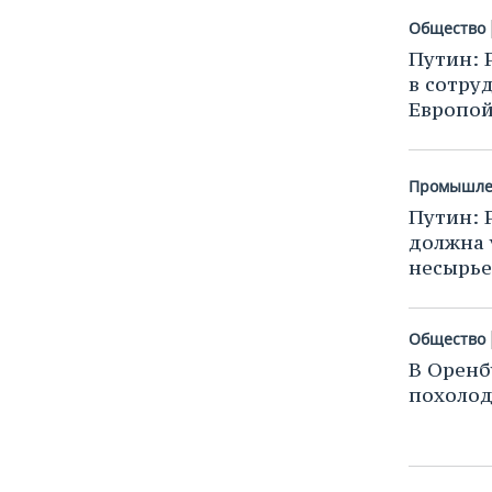
ВОДНЫЕ ВИДЫ СПОРТА
ОБРАЗОВАНИЕ
Общество
ХОККЕЙ С МЯЧОМ
ПРОИСШЕСТВИЯ
Путин: 
в сотру
Европо
Промышле
Путин: 
должна 
несырье
Общество
В Оренб
похолод