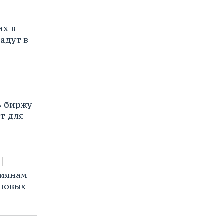
их в
адут в
ь биржу
т для
сиянам
 новых