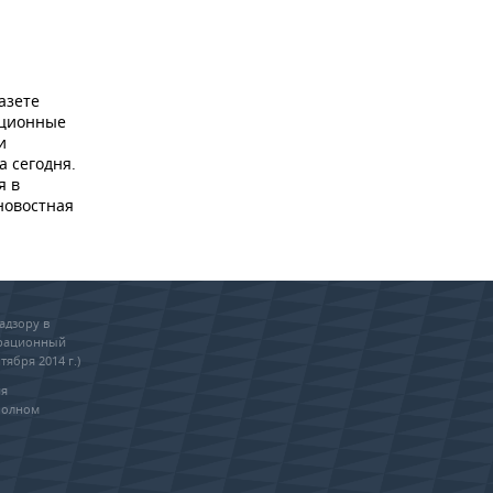
азете
ационные
и
а сегодня.
я в
новостная
адзору в
трационный
тября 2014 г.)
ия
полном