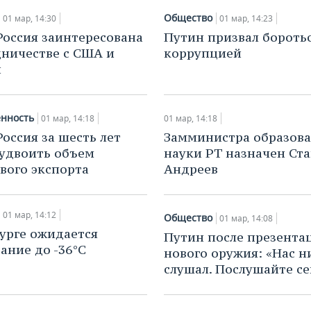
Общество
01 мар, 14:30
01 мар, 14:23
Россия заинтересована
Путин призвал боротьс
дничестве с США и
коррупцией
й
нность
01 мар, 14:18
01 мар, 14:18
Россия за шесть лет
Замминистра образова
удвоить объем
науки РТ назначен Ст
вого экспорта
Андреев
01 мар, 14:12
Общество
01 мар, 14:08
урге ожидается
Путин после презента
ание до -36°С
нового оружия: «Нас н
слушал. Послушайте се