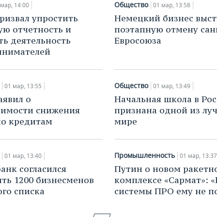
Общество
 мар, 14:00
01 мар, 13:58
ризвал упростить
Немецкий бизнес выст
ую отчетность и
поэтапную отмену са
ть деятельность
Евросоюза
инимателей
Общество
01 мар, 13:55
01 мар, 13:49
аявил о
Начальная школа в Ро
димости снижения
признана одной из лу
по кредитам
мире
Промышленность
01 мар, 13:40
01 мар, 13:37
анк согласился
Путин о новом ракетн
ть 1200 бизнесменов
комплексе «Сармат»: 
ого списка
системы ПРО ему не п