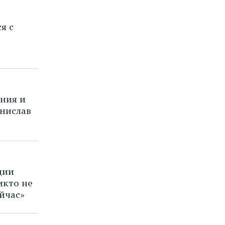
я с
ния и
анислав
ции
икто не
йчас»