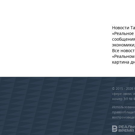
Новости Та
«Реальное
сообщения
экономики,
Все новост
«Реальном 
картина дн
© 2015 - 202
сфере связи,
номер ЭЛ № ФС
Использовани
правообладат
воспроизведе