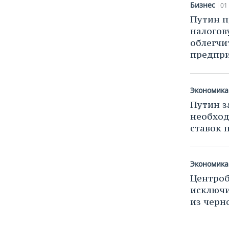
Бизнес
01
Путин п
налогов
облегчи
предпр
Экономика
Путин з
необхо
ставок 
Экономика
Центроб
исключи
из черн