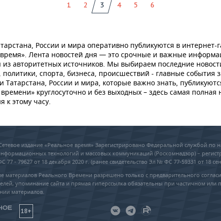
1
2
3
4
5
6
тарстана, России и мира оперативно публикуются в интернет-г
 время». Лента новостей дня — это срочные и важные информ
 из авторитетных источников. Мы выбираем последние новост
 политики, спорта, бизнеса, происшествий - главные события з
и Татарстана, России и мира, которые важно знать, публикуютс
времени» круглосуточно и без выходных – здесь самая полная 
я к этому часу.
6 Сетевое издание «Реальное время» Зарегистрировано Федеральной службой по н
 информационных технологий и массовых коммуникаций (Роскомнадзор) – регис
 77 - 79627 от 18 декабря 2020 г. (ранее свидетельство Эл № ФС 77-59331 от 18 сен
е материалов Реального Времени разрешено только с предварительного соглас
елей, упоминание сайта и прямая гиперссылка обязательны при частичном или 
нии материалов.
18+