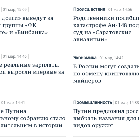
Происшествия
01 мар, 15:09
01 мар, 14:56
 долги» выведут за
Родственники погибш
 группы «ФК
катастрофе Ан-148 под
е» и «Бинбанка»
суд на «Саратовские
авиалинии»
01 мар, 14:46
Экономика
01 мар, 14:42
е реальные зарплаты
В России могут создат
ия выросли впервые за
по обмену криптовалю
а
майнеров
Промышленность
01 мар, 14:41
01 мар, 14:33
е Путина
Путин предложил рос
ьному собранию стало
выбрать названия для
лительным в истории
видов оружия