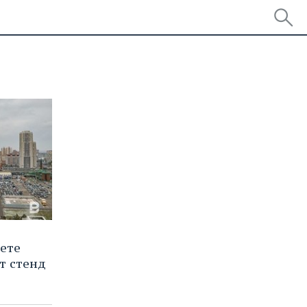
ете
т стенд