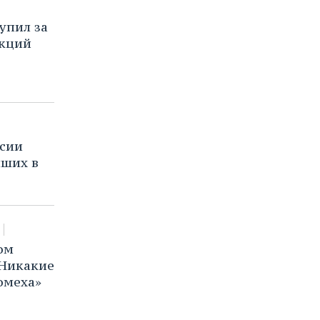
упил за
нкций
ссии
чших в
ом
«Никакие
омеха»