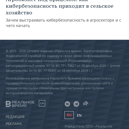
кибербезопасность приходит в сельское
хозяйство
Зачем выстраивать кибербезопасность в агросекторе и с
чего начать
© 2015 - 2026 Сетевое издание «Реальное время» Зарегистрировано
Федеральной службой по надзору в сфере связи, информационных
технологий и массовых коммуникаций (Роскомнадзор) –
регистрационный номер ЭЛ № ФС 77 - 79627 от 18 декабря 2020 г. (ранее
свидетельство Эл № ФС 77-59331 от 18 сентября 2014 г.)
Использование материалов Реального Времени разрешено только с
предварительного согласия правообладателей, упоминание сайта и
прямая гиперссылка обязательны при частичном или полном
воспроизведении материалов.
18+
RU
EN
РЕДАКЦИЯ
РЕКЛАМА
Учредитель ООО «Реальное