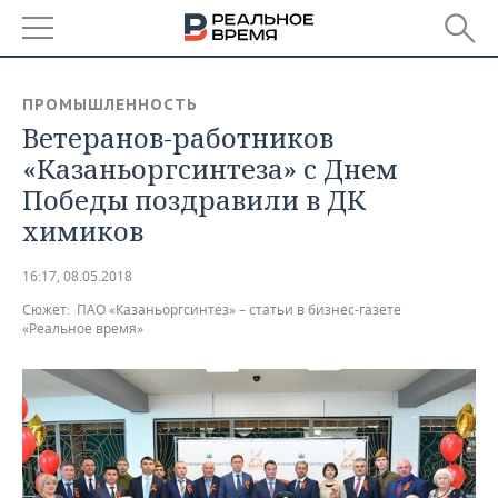
РЕГИОНЫ
ПРОМЫШЛЕННОСТЬ
Ветеранов-работников
БАШКОРТОСТАН
НОВОСТИ
«Казаньоргсинтеза» с Днем
ТАТАРСТАН
АНАЛИТИКА
Победы поздравили в ДК
химиков
УДМУРТИЯ
НОВОСТИ АНАЛИТИКИ
ЭКОНОМИКА
16:17, 08.05.2018
ДЕКЛАРАЦИИ О ДОХОДАХ
НОВОСТИ ЭКОНОМИКИ
ПРОМЫШЛЕННОСТЬ
Сюжет:
ПАО «Казаньоргсинтез» – статьи в бизнес-газете
«Реальное время»
КОРОЛИ ГОСЗАКАЗА ПФО
ФИНАНСЫ
НОВОСТИ
НЕДВИЖИМОСТЬ
ПРОМЫШЛЕННОСТИ
ВУЗЫ ТАТАРСТАНА
БАНКИ
НОВОСТИ НЕДВИЖИМОСТИ
АВТО
АГРОПРОМ
КОМУ ПРИНАДЛЕЖАТ
БЮДЖЕТ
НОВОСТИ АВТО
БИЗНЕС
ТОРГОВЫЕ ЦЕНТРЫ
МАШИНОСТРОЕНИЕ
ТАТАРСТАНА
ИНВЕСТИЦИИ
НОВОСТИ БИЗНЕСА
ТЕХНОЛОГИИ