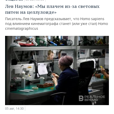
Лев Наумов: «Мы плачем из-за световых
пятен на целлулоиде»
Писатель Лев Наумов предсказывает, что Homo sapiens
под влиянием кинематографа станет (или уже стал) Homo
cinematographicus
05 авг, 14:30