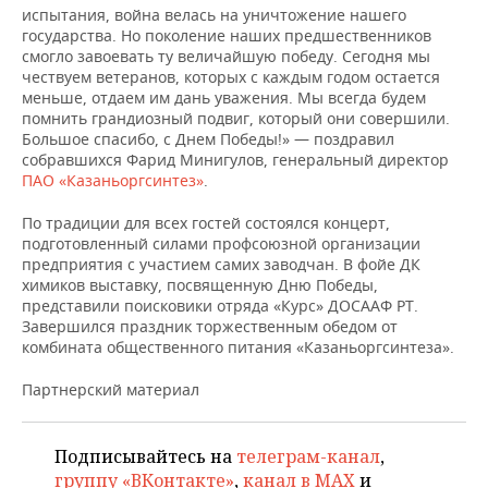
ВОДНЫЕ ВИДЫ СПОРТА
ОБРАЗОВАНИЕ
испытания, война велась на уничтожение нашего
государства. Но поколение наших предшественников
ХОККЕЙ С МЯЧОМ
ПРОИСШЕСТВИЯ
смогло завоевать ту величайшую победу. Сегодня мы
чествуем ветеранов, которых с каждым годом остается
меньше, отдаем им дань уважения. Мы всегда будем
помнить грандиозный подвиг, который они совершили.
Большое спасибо, с Днем Победы!» — поздравил
собравшихся Фарид Минигулов, генеральный директор
ПАО «Казаньоргсинтез»
.
По традиции для всех гостей состоялся концерт,
подготовленный силами профсоюзной организации
предприятия с участием самих заводчан. В фойе ДК
химиков выставку, посвященную Дню Победы,
представили поисковики отряда «Курс» ДОСААФ РТ.
Завершился праздник торжественным обедом от
комбината общественного питания «Казаньоргсинтеза».
Партнерский материал
Подписывайтесь на
телеграм-канал
,
группу «ВКонтакте»
,
канал в MAX
и