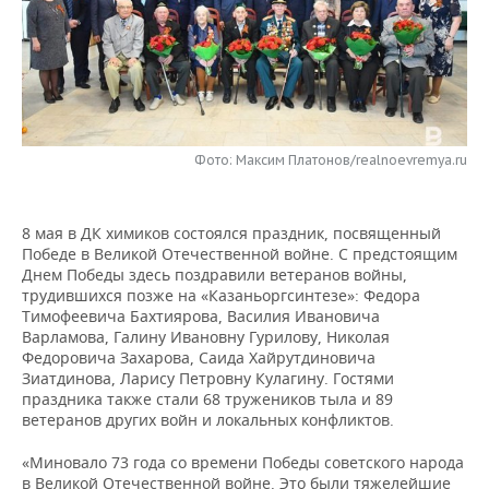
НЕФТЕХИМИЯ
РОЗНИЧНАЯ ТОРГОВЛЯ
НОВОСТИ ТЕХНОЛОГИЙ
МЕРОПРИЯТИЯ
НЕФТЬ
ТРАНСПОРТ
IT
НОВОСТИ МЕРОПРИЯТИЙ
СПОРТ
ОПК
УСЛУГИ
МЕДИА
ВЫЕЗДНАЯ РЕДАКЦИЯ
НОВОСТИ СПОРТА
ОБЩЕСТВО
ЭНЕРГЕТИКА
Фото: Максим Платонов/realnoevremya.ru
ТЕЛЕКОММУНИКАЦИИ
БИЗНЕС-БРАНЧИ
ФУТБОЛ
НОВОСТИ ОБЩЕСТВА
ФОТОГАЛЕРЕЯ
8 мая в ДК химиков состоялся праздник, посвященный
ONLINE-КОНФЕРЕНЦИИ
ХОККЕЙ
ВЛАСТЬ
СЮЖЕТЫ
Победе в Великой Отечественной войне. С предстоящим
Днем Победы здесь поздравили ветеранов войны,
ОТКРЫТАЯ ЛЕКЦИЯ
БАСКЕТБОЛ
ИНФРАСТРУКТУРА
СПРАВОЧНИК
трудившихся позже на «Казаньоргсинтезе»: Федора
Тимофеевича Бахтиярова, Василия Ивановича
Варламова, Галину Ивановну Гурилову, Николая
ВОЛЕЙБОЛ
ИСТОРИЯ
СПИСОК ПЕРСОН
ПОЛНАЯ ВЕРСИЯ
Федоровича Захарова, Саида Хайрутдиновича
Зиатдинова, Ларису Петровну Кулагину. Гостями
КИБЕРСПОРТ
КУЛЬТУРА
СПИСОК КОМПАНИЙ
праздника также стали 68 тружеников тыла и 89
ветеранов других войн и локальных конфликтов.
ФИГУРНОЕ КАТАНИЕ
МЕДИЦИНА
«Миновало 73 года со времени Победы советского народа
в Великой Отечественной войне. Это были тяжелейшие