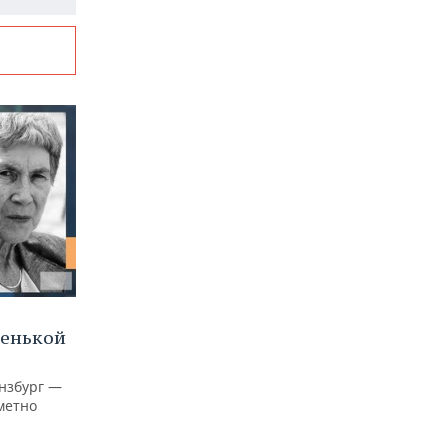
ленькой
нзбург —
аметно