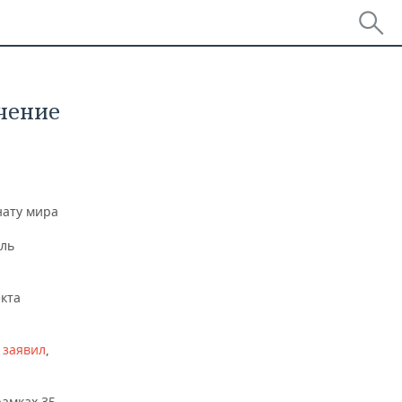
чение
нату мира
ель
екта
н
заявил
,
амках 35-