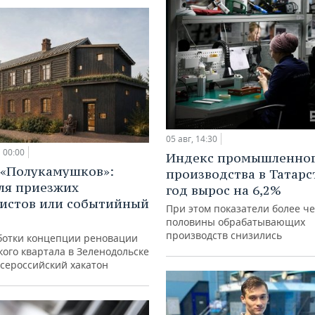
05 авг, 14:30
00:00
Индекс промышленно
 «Полукамушков»:
производства в Татарс
ля приезжих
год вырос на 6,2%
истов или событийный
При этом показатели более ч
половины обрабатывающих
производств снизились
ботки концепции реновации
ого квартала в Зеленодольске
всероссийский хакатон