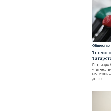
Общество
Топливн
Татарст
Патриарх 
«Татнефть»
мошеннико
дней»