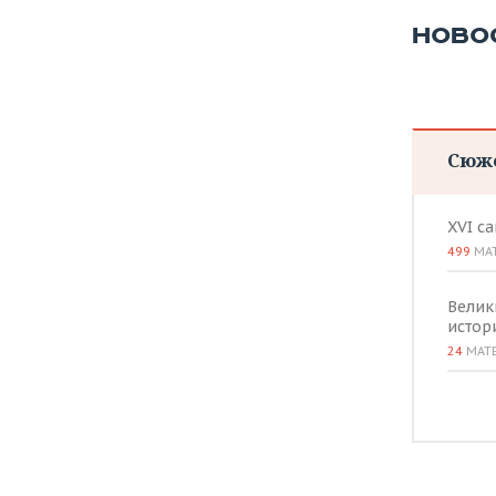
ВОДНЫЕ ВИДЫ СПОРТА
ОБРАЗОВАНИЕ
НОВО
ХОККЕЙ С МЯЧОМ
ПРОИСШЕСТВИЯ
Сюж
XVI с
499
МА
Велик
истор
24
МАТ