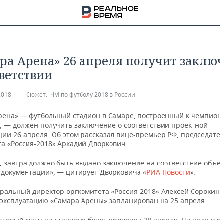
ра Арена» 26 апреля получит заклю
тветствии
2018
Сюжет:
ЧМ по футболу 2018 в России
рена» — футбольный стадион в Самаре, построенный к чемпио
у, — должен получить заключение о соответствии проектной
ции 26 апреля. Об этом рассказал вице-премьер РФ, председат
та «Россия-2018» Аркадий Дворкович.
, завтра должно быть выдано заключение на соответствие объ
 документации», — цитирует Дворковича «
РИА Новости
».
еральный директор оргкомитета «Россия-2018» Алексей Сороки
НА
в эксплуатацию «Самара Арены» запланирован на 25 апреля.
товый матч на стадионе будет проведен 28 апреля. На поле в р