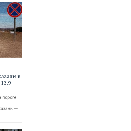
азали в
12,9
а пороге
Казань —