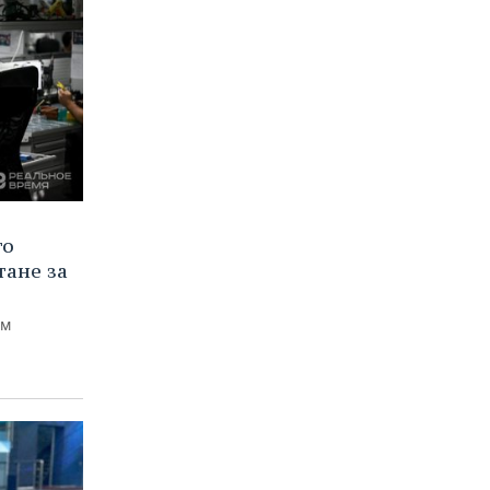
го
тане за
ем