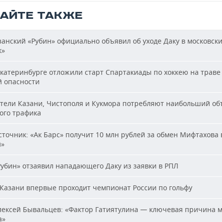
ТАЙТЕ ТАКЖЕ
анский «Рубин» официально объявил об уходе Даку в московск
к»
катеринбурге отложили старт Спартакиады по хоккею на траве 
й опасности
ели Казани, Чистополя и Кукмора потребляют наибольший об
ого трафика
точник: «Ак Барс» получит 10 млн рублей за обмен Мифтахова 
й»
убин» отзаявил нападающего Даку из заявки в РПЛ
Казани впервые проходит чемпионат России по гольфу
ексей Бывальцев: «Фактор Гатиятулина — ключевая причина м
а»