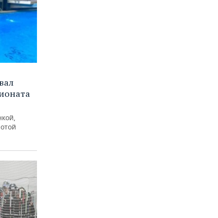
вал
пионата
нкой,
лотой