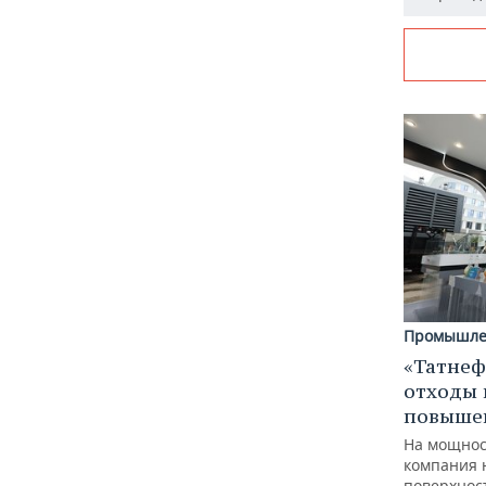
Промышле
«Татнеф
отходы 
повыше
На мощнос
компания 
поверхнос