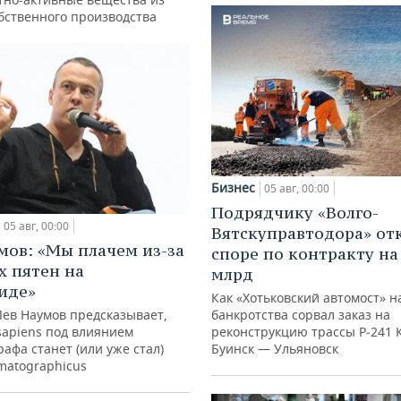
обственного производства
Бизнес
05 авг, 00:00
Подрядчику «Волго-
05 авг, 00:00
Вятскуправтодора» отк
мов: «Мы плачем из-за
споре по контракту на 
х пятен на
млрд
иде»
Как «Хотьковский автомост» н
Лев Наумов предсказывает,
банкротства сорвал заказ на
sapiens под влиянием
реконструкцию трассы Р‑241 
афа станет (или уже стал)
Буинск — Ульяновск
matographicus