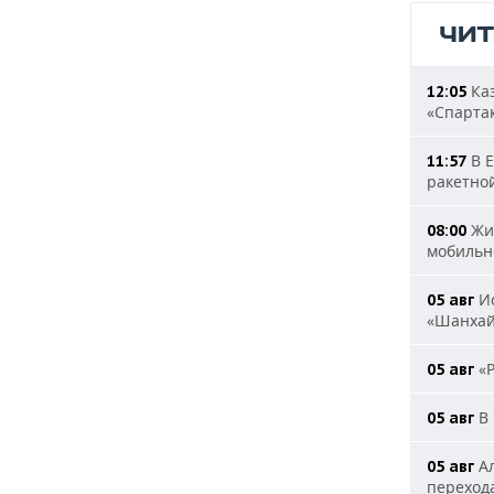
ЧИ
Каз
12:05
«Спарта
В Е
11:57
ракетно
Жит
08:00
мобильн
Ис
05 авг
«Шанха
«Р
05 авг
В 
05 авг
Ал
05 авг
переход