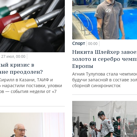
Спорт
00:00
Никита Шлейхер завое
27 июл, 00:00
золото и серебро чем
ый кризис в
Европы
ане преодолен?
Агния Тулупова стала чемпио
будучи запасной в составе зо
Кирилл в Казани, ТАИФ и
сборной синхронисток
 нарастили поставки, уловки
в — события недели от «7