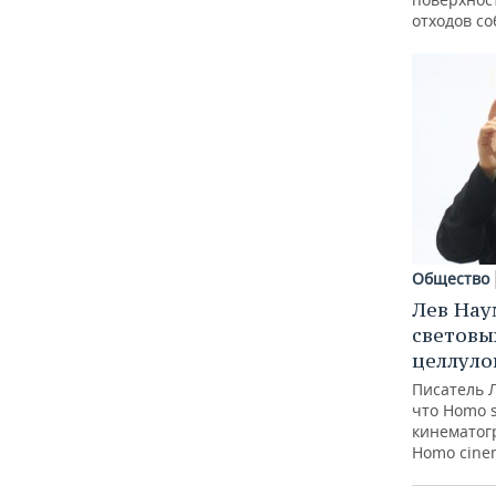
отходов с
Общество
Лев Нау
световы
целлуло
Писатель 
что Homo 
кинематогр
Homo cine