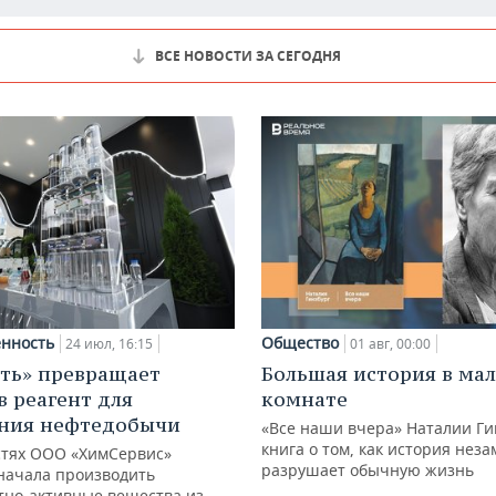
ВСЕ НОВОСТИ ЗА СЕГОДНЯ
нность
Общество
24 июл, 16:15
01 авг, 00:00
ть» превращает
Большая история в ма
в реагент для
комнате
ния нефтедобычи
«Все наши вчера» Наталии Ги
книга о том, как история нез
тях ООО «ХимСервис»
разрушает обычную жизнь
начала производить
тно-активные вещества из