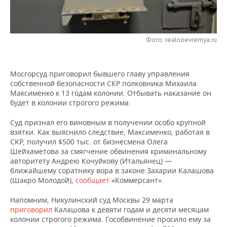
НЕФТЕХИМИЯ
РОЗНИЧНАЯ ТОРГОВЛЯ
НОВОСТИ ТЕХНОЛОГИЙ
МЕРОПРИЯТИЯ
НЕФТЬ
Фото: realnoevremya.ru
ТРАНСПОРТ
IT
НОВОСТИ МЕРОПРИЯТИЙ
СПОРТ
ОПК
УСЛУГИ
МЕДИА
ВЫЕЗДНАЯ РЕДАКЦИЯ
НОВОСТИ СПОРТА
ОБЩЕСТВО
ЭНЕРГЕТИКА
Мосгорсуд приговорил бывшего главу управления
собственной безопасности СКР полковника Михаила
ТЕЛЕКОММУНИКАЦИИ
БИЗНЕС-БРАНЧИ
ФУТБОЛ
НОВОСТИ ОБЩЕСТВА
ФОТОГАЛЕРЕЯ
Максименко к 13 годам колонии. Отбывать наказание он
будет в колонии строгого режима.
ONLINE-КОНФЕРЕНЦИИ
ХОККЕЙ
ВЛАСТЬ
СЮЖЕТЫ
Суд признал его виновным в получении особо крупной
взятки. Как выяснило следствие, Максименко, работая в
ОТКРЫТАЯ ЛЕКЦИЯ
БАСКЕТБОЛ
ИНФРАСТРУКТУРА
СПРАВОЧНИК
СКР, получил $500 тыс. от бизнесмена Олега
Шейхаметова за смягчение обвинения криминальному
ВОЛЕЙБОЛ
ИСТОРИЯ
СПИСОК ПЕРСОН
ПОЛНАЯ ВЕРСИЯ
авторитету Андрею Кочуйкову (Итальянец) —
ближайшему соратнику вора в законе Захарии Калашова
(Шакро Молодой),
сообщает
«Коммерсант».
КИБЕРСПОРТ
КУЛЬТУРА
СПИСОК КОМПАНИЙ
Напомним, Никулинский суд Москвы 29 марта
ФИГУРНОЕ КАТАНИЕ
МЕДИЦИНА
приговорил
Калашова к девяти годам и десяти месяцам
колонии строгого режима. Гособвинение просило ему за