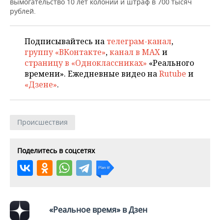
ВОДНЫЕ ВИДЫ СПОРТА
ОБРАЗОВАНИЕ
вымогательство 10 лет колонии и штраф в 700 тысяч
рублей.
ХОККЕЙ С МЯЧОМ
ПРОИСШЕСТВИЯ
Подписывайтесь на
телеграм-канал
,
группу «ВКонтакте»
,
канал в MAX
и
страницу в «Одноклассниках»
«Реального
времени». Ежедневные видео на
Rutube
и
«Дзене»
.
Происшествия
Поделитесь в соцсетях
«Реальное время» в Дзен