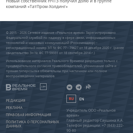
Новый собственник НЧТЗ получил долю и в группе
компаний «ТатПром-Холдинг»
© 2015 - 2026 Сетевое издание «Реальное время» Зарегистрировано
Федеральной службой по надзору в сфере связи, информационных
технологий и массовых коммуникаций (Роскомнадзор) –
регистрационный номер ЭЛ № ФС 77 - 79627 от 18 декабря 2020 г. (ранее
свидетельство Эл № ФС 77-59331 от 18 сентября 2014 г.)
Использование материалов Реального Времени разрешено только с
предварительного согласия правообладателей, упоминание сайта и
прямая гиперссылка обязательны при частичном или полном
воспроизведении материалов.
18+
RU
EN
РЕДАКЦИЯ
РЕКЛАМА
Учредитель ООО «Реальное
ПРАВОВАЯ ИНФОРМАЦИЯ
время»
Главный редактор Саушина А.А.
ПОЛИТИКА О ПЕРСОНАЛЬНЫХ
Телефон редакции: +7 (843) 222-
ДАННЫХ
90-80