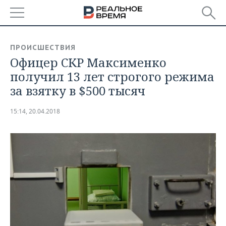
РЕГИОНЫ
ПРОИСШЕСТВИЯ
Офицер СКР Максименко
БАШКОРТОСТАН
НОВОСТИ
получил 13 лет строгого режима
ТАТАРСТАН
АНАЛИТИКА
за взятку в $500 тысяч
УДМУРТИЯ
НОВОСТИ АНАЛИТИКИ
ЭКОНОМИКА
15:14, 20.04.2018
ДЕКЛАРАЦИИ О ДОХОДАХ
НОВОСТИ ЭКОНОМИКИ
ПРОМЫШЛЕННОСТЬ
КОРОЛИ ГОСЗАКАЗА ПФО
ФИНАНСЫ
НОВОСТИ
НЕДВИЖИМОСТЬ
ПРОМЫШЛЕННОСТИ
ВУЗЫ ТАТАРСТАНА
БАНКИ
НОВОСТИ НЕДВИЖИМОСТИ
АВТО
АГРОПРОМ
КОМУ ПРИНАДЛЕЖАТ
БЮДЖЕТ
НОВОСТИ АВТО
БИЗНЕС
ТОРГОВЫЕ ЦЕНТРЫ
МАШИНОСТРОЕНИЕ
ТАТАРСТАНА
ИНВЕСТИЦИИ
НОВОСТИ БИЗНЕСА
ТЕХНОЛОГИИ