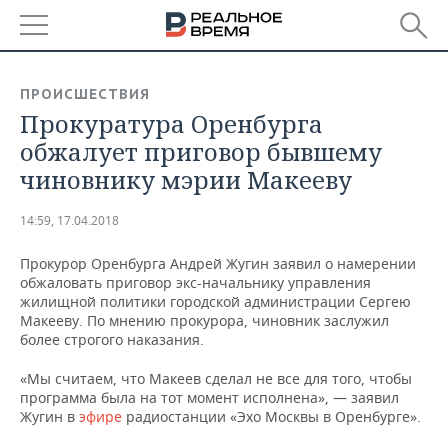
РЕГИОНЫ
ПРОИСШЕСТВИЯ
Прокуратура Оренбурга
БАШКОРТОСТАН
НОВОСТИ
обжалует приговор бывшему
ТАТАРСТАН
АНАЛИТИКА
чиновнику мэрии Макееву
УДМУРТИЯ
НОВОСТИ АНАЛИТИКИ
ЭКОНОМИКА
14:59, 17.04.2018
ДЕКЛАРАЦИИ О ДОХОДАХ
НОВОСТИ ЭКОНОМИКИ
ПРОМЫШЛЕННОСТЬ
Прокурор Оренбурга Андрей Жугин заявил о намерении
обжаловать приговор экс-начальнику управления
КОРОЛИ ГОСЗАКАЗА ПФО
ФИНАНСЫ
НОВОСТИ
НЕДВИЖИМОСТЬ
жилищной политики городской администрации Сергею
ПРОМЫШЛЕННОСТИ
Макееву. По мнению прокурора, чиновник заслужил
более строгого наказания.
ВУЗЫ ТАТАРСТАНА
БАНКИ
НОВОСТИ НЕДВИЖИМОСТИ
АВТО
АГРОПРОМ
«Мы считаем, что Макеев сделал не все для того, чтобы
КОМУ ПРИНАДЛЕЖАТ
БЮДЖЕТ
НОВОСТИ АВТО
БИЗНЕС
программа была на тот момент исполнена», — заявил
ТОРГОВЫЕ ЦЕНТРЫ
МАШИНОСТРОЕНИЕ
Жугин в
эфире
радиостанции «Эхо Москвы в Оренбурге».
ТАТАРСТАНА
ИНВЕСТИЦИИ
НОВОСТИ БИЗНЕСА
ТЕХНОЛОГИИ