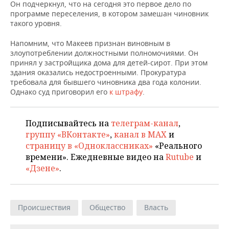
НЕФТЕХИМИЯ
Он подчеркнул, что на сегодня это первое дело по
программе переселения, в котором замешан чиновник
РОЗНИЧНАЯ ТОРГОВЛЯ
НОВОСТИ ТЕХНОЛОГИЙ
МЕРОПРИЯТИЯ
такого уровня.
НЕФТЬ
ТРАНСПОРТ
IT
НОВОСТИ МЕРОПРИЯТИЙ
СПОРТ
Напомним, что Макеев признан виновным в
ОПК
злоупотреблении должностными полномочиями. Он
принял у застройщика дома для детей-сирот. При этом
УСЛУГИ
МЕДИА
ВЫЕЗДНАЯ РЕДАКЦИЯ
НОВОСТИ СПОРТА
ОБЩЕСТВО
здания оказались недостроенными. Прокуратура
ЭНЕРГЕТИКА
требовала для бывшего чиновника два года колонии.
ТЕЛЕКОММУНИКАЦИИ
БИЗНЕС-БРАНЧИ
ФУТБОЛ
НОВОСТИ ОБЩЕСТВА
ФОТОГАЛЕРЕЯ
Однако суд приговорил его
к штрафу
.
ONLINE-КОНФЕРЕНЦИИ
ХОККЕЙ
ВЛАСТЬ
СЮЖЕТЫ
Подписывайтесь на
телеграм-канал
,
группу «ВКонтакте»
,
канал в MAX
и
ОТКРЫТАЯ ЛЕКЦИЯ
БАСКЕТБОЛ
ИНФРАСТРУКТУРА
СПРАВОЧНИК
страницу в «Одноклассниках»
«Реального
времени». Ежедневные видео на
Rutube
и
ВОЛЕЙБОЛ
ИСТОРИЯ
СПИСОК ПЕРСОН
ПОЛНАЯ ВЕРСИЯ
«Дзене»
.
КИБЕРСПОРТ
КУЛЬТУРА
СПИСОК КОМПАНИЙ
ФИГУРНОЕ КАТАНИЕ
МЕДИЦИНА
Происшествия
Общество
Власть