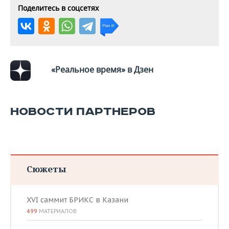
ВОДНЫЕ ВИДЫ СПОРТА
ОБРАЗОВАНИЕ
Поделитесь в соцсетях
ХОККЕЙ С МЯЧОМ
ПРОИСШЕСТВИЯ
«Реальное время» в Дзен
НОВОСТИ ПАРТНЕРОВ
Сюжеты
XVI саммит БРИКС в Казани
499
МАТЕРИАЛОВ