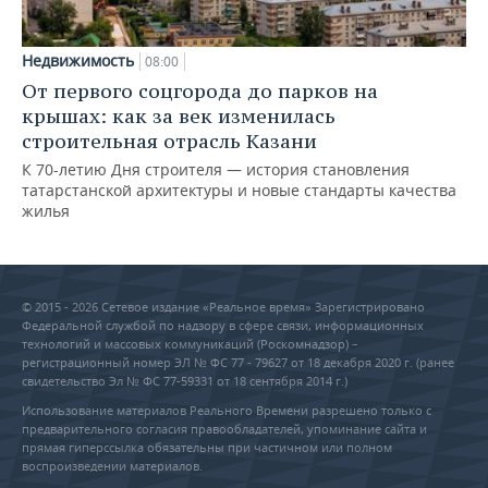
Недвижимость
08:00
От первого соцгорода до парков на
крышах: как за век изменилась
строительная отрасль Казани
К 70-летию Дня строителя — история становления
татарстанской архитектуры и новые стандарты качества
жилья
© 2015 - 2026 Сетевое издание «Реальное время» Зарегистрировано
Федеральной службой по надзору в сфере связи, информационных
технологий и массовых коммуникаций (Роскомнадзор) –
регистрационный номер ЭЛ № ФС 77 - 79627 от 18 декабря 2020 г. (ранее
свидетельство Эл № ФС 77-59331 от 18 сентября 2014 г.)
Использование материалов Реального Времени разрешено только с
предварительного согласия правообладателей, упоминание сайта и
прямая гиперссылка обязательны при частичном или полном
воспроизведении материалов.