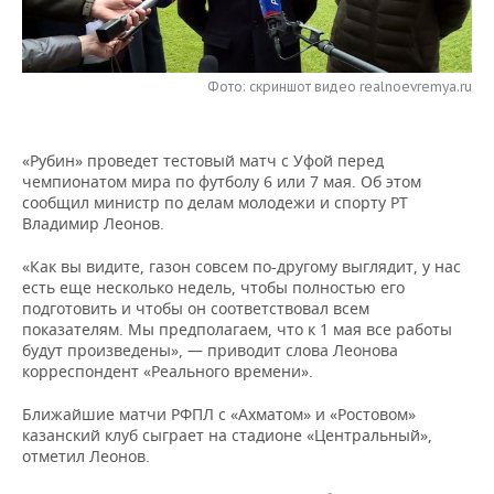
НЕФТЕХИМИЯ
РОЗНИЧНАЯ ТОРГОВЛЯ
НОВОСТИ ТЕХНОЛОГИЙ
МЕРОПРИЯТИЯ
НЕФТЬ
Фото: скриншот видео realnoevremya.ru
ТРАНСПОРТ
IT
НОВОСТИ МЕРОПРИЯТИЙ
СПОРТ
ОПК
УСЛУГИ
МЕДИА
ВЫЕЗДНАЯ РЕДАКЦИЯ
НОВОСТИ СПОРТА
ОБЩЕСТВО
ЭНЕРГЕТИКА
«Рубин» проведет тестовый матч с Уфой перед
чемпионатом мира по футболу 6 или 7 мая. Об этом
ТЕЛЕКОММУНИКАЦИИ
БИЗНЕС-БРАНЧИ
ФУТБОЛ
НОВОСТИ ОБЩЕСТВА
ФОТОГАЛЕРЕЯ
сообщил министр по делам молодежи и спорту РТ
Владимир Леонов.
ONLINE-КОНФЕРЕНЦИИ
ХОККЕЙ
ВЛАСТЬ
СЮЖЕТЫ
«Как вы видите, газон совсем по-другому выглядит, у нас
есть еще несколько недель, чтобы полностью его
ОТКРЫТАЯ ЛЕКЦИЯ
БАСКЕТБОЛ
ИНФРАСТРУКТУРА
СПРАВОЧНИК
подготовить и чтобы он соответствовал всем
показателям. Мы предполагаем, что к 1 мая все работы
ВОЛЕЙБОЛ
ИСТОРИЯ
СПИСОК ПЕРСОН
ПОЛНАЯ ВЕРСИЯ
будут произведены», — приводит слова Леонова
корреспондент «Реального времени».
КИБЕРСПОРТ
КУЛЬТУРА
СПИСОК КОМПАНИЙ
Ближайшие матчи РФПЛ с «Ахматом» и «Ростовом»
казанский клуб сыграет на стадионе «Центральный»,
ФИГУРНОЕ КАТАНИЕ
МЕДИЦИНА
отметил Леонов.