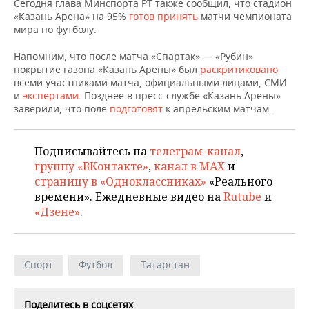
ВОДНЫЕ ВИДЫ СПОРТА
ОБРАЗОВАНИЕ
Сегодня глава Минспорта РТ также сообщил, что стадион
«Казань Арена» на 95%
готов принять
матчи чемпионата
мира по футболу.
ХОККЕЙ С МЯЧОМ
ПРОИСШЕСТВИЯ
Напомним, что после матча «Спартак» — «Рубин»
покрытие газона «Казань Арены» был
раскритиковано
всеми участниками матча, официальными лицами, СМИ
и
экспертами
. Позднее в пресс-службе «Казань Арены»
заверили, что поле
подготовят
к апрельским матчам.
Подписывайтесь на
телеграм-канал
,
группу «ВКонтакте»
,
канал в MAX
и
страницу в «Одноклассниках»
«Реального
времени». Ежедневные видео на
Rutube
и
«Дзене»
.
Спорт
Футбол
Татарстан
Поделитесь в соцсетях