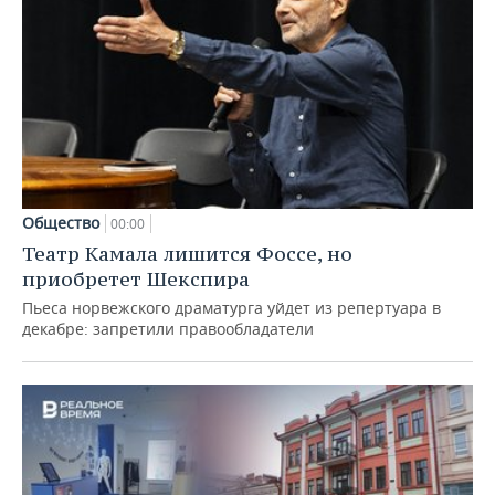
Общество
00:00
Театр Камала лишится Фоссе, но
приобретет Шекспира
Пьеса норвежского драматурга уйдет из репертуара в
декабре: запретили правообладатели