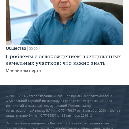
Общество
00:00
Проблемы с освобождением арендованных
земельных участков: что важно знать
Мнение эксперта
© 2015 - 2026 Сетевое издание «Реальное время» Зарегистрировано
Федеральной службой по надзору в сфере связи, информационных
технологий и массовых коммуникаций (Роскомнадзор) –
регистрационный номер ЭЛ № ФС 77 - 79627 от 18 декабря 2020 г. (ранее
свидетельство Эл № ФС 77-59331 от 18 сентября 2014 г.)
Использование материалов Реального Времени разрешено только с
предварительного согласия правообладателей, упоминание сайта и