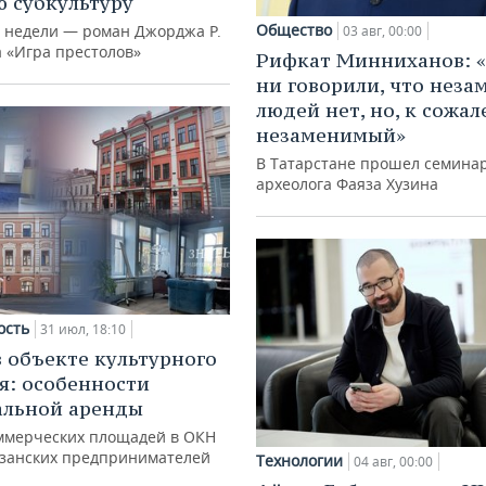
 субкультуру
Общество
й недели — роман Джорджа Р.
03 авг, 00:00
а «Игра престолов»
Рифкат Минниханов: «
ни говорили, что нез
людей нет, но, к сожал
незаменимый»
В Татарстане прошел семина
археолога Фаяза Хузина
ость
31 июл, 18:10
в объекте культурного
я: особенности
альной аренды
ммерческих площадей в ОКН
азанских предпринимателей
Технологии
04 авг, 00:00