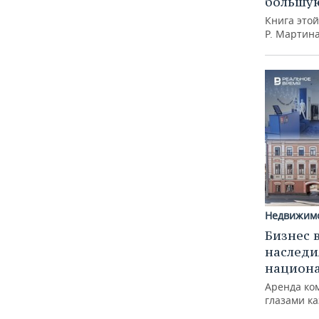
большую
Книга это
Р. Мартин
Недвижим
Бизнес 
наследи
национ
Аренда ко
глазами к