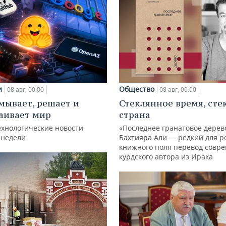
и
Общество
08 авг, 00:00
08 авг, 00:00
мывает, решает и
Стеклянное время, сте
аивает мир
страна
ехнологические новости
«Последнее гранатовое дерев
 недели
Бахтияра Али — редкий для р
книжного поля перевод совр
курдского автора из Ирака