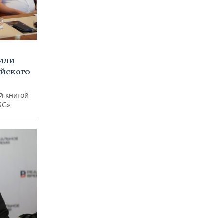
или
ийского
й книгой
SG»