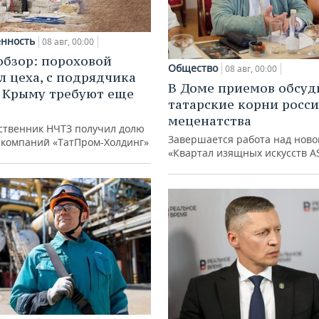
нность
08 авг, 00:00
обзор: пороховой
Общество
08 авг, 00:00
л цеха, с подрядчика
В Доме приемов обсуд
в Крыму требуют еще
татарские корни росс
д
меценатства
ственник НЧТЗ получил долю
Завершается работа над ново
е компаний «ТатПром-Холдинг»
«Квартал изящных искусств A