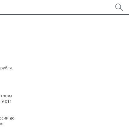
рубля.
итогам
 9 011
ссии до
ля.