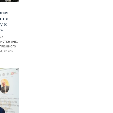
ргия
ан и
у к
у»
ых
истке рек,
опленного
м, какой
т