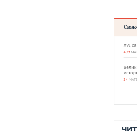
ВОДНЫЕ ВИДЫ СПОРТА
ОБРАЗОВАНИЕ
ХОККЕЙ С МЯЧОМ
ПРОИСШЕСТВИЯ
Сюж
XVI с
499
МА
Велик
истор
24
МАТ
ЧИ