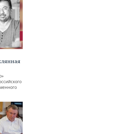
клянная
о»
оссийского
еменного