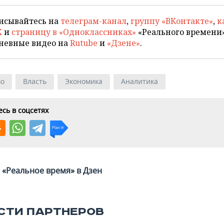
исывайтесь на
телеграм-канал
,
группу «ВКонтакте»
,
к
X
и
страницу в «Одноклассниках»
«Реального времени»
невные видео на
Rutube
и
«Дзене»
.
во
Власть
Экономика
Аналитика
сь в соцсетях
«Реальное время» в Дзен
СТИ ПАРТНЕРОВ