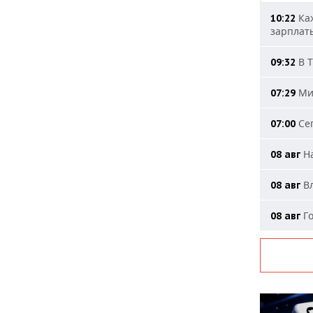
Каж
10:22
зарплат
В Т
09:32
Мин
07:29
Сег
07:00
На
08 авг
Вл
08 авг
Го
08 авг