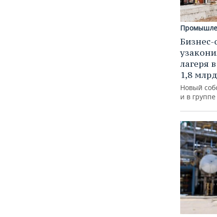
Промышле
Бизнес-
узакони
лагеря 
1,8 млр
Новый соб
и в групп