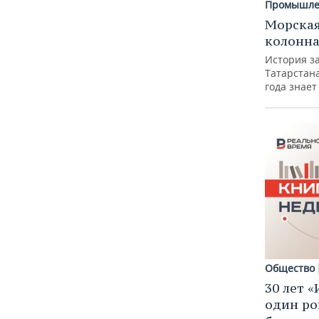
Промышле
Морская
колонн
История з
Татарстан
года знает
Общество
30 лет «
один ро