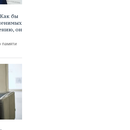
Как бы
аменимых
ению, он
р памяти