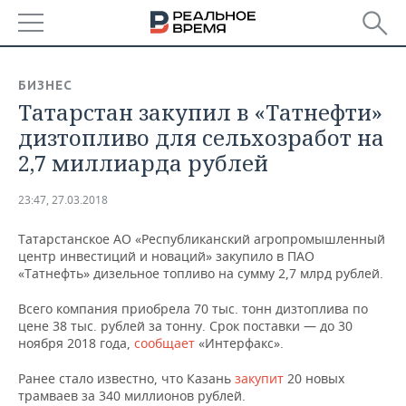
РЕГИОНЫ
БИЗНЕС
Татарстан закупил в «Татнефти»
БАШКОРТОСТАН
НОВОСТИ
дизтопливо для сельхозработ на
ТАТАРСТАН
АНАЛИТИКА
2,7 миллиарда рублей
УДМУРТИЯ
НОВОСТИ АНАЛИТИКИ
ЭКОНОМИКА
23:47, 27.03.2018
ДЕКЛАРАЦИИ О ДОХОДАХ
НОВОСТИ ЭКОНОМИКИ
ПРОМЫШЛЕННОСТЬ
Татарстанское АО «Республиканский агропромышленный
центр инвестиций и новаций» закупило в ПАО
КОРОЛИ ГОСЗАКАЗА ПФО
ФИНАНСЫ
НОВОСТИ
НЕДВИЖИМОСТЬ
«Татнефть» дизельное топливо на сумму 2,7 млрд рублей.
ПРОМЫШЛЕННОСТИ
Всего компания приобрела 70 тыс. тонн дизтоплива по
ВУЗЫ ТАТАРСТАНА
БАНКИ
НОВОСТИ НЕДВИЖИМОСТИ
АВТО
цене 38 тыс. рублей за тонну. Срок поставки — до 30
АГРОПРОМ
ноября 2018 года,
сообщает
«Интерфакс».
КОМУ ПРИНАДЛЕЖАТ
БЮДЖЕТ
НОВОСТИ АВТО
БИЗНЕС
ТОРГОВЫЕ ЦЕНТРЫ
МАШИНОСТРОЕНИЕ
Ранее стало известно, что Казань
закупит
20 новых
ТАТАРСТАНА
трамваев за 340 миллионов рублей.
ИНВЕСТИЦИИ
НОВОСТИ БИЗНЕСА
ТЕХНОЛОГИИ