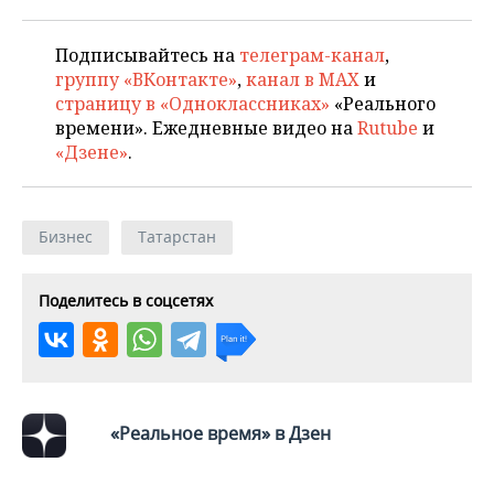
НЕФТЕХИМИЯ
РОЗНИЧНАЯ ТОРГОВЛЯ
НОВОСТИ ТЕХНОЛОГИЙ
МЕРОПРИЯТИЯ
Подписывайтесь на
телеграм-канал
,
НЕФТЬ
группу «ВКонтакте»
,
канал в MAX
и
ТРАНСПОРТ
IT
НОВОСТИ МЕРОПРИЯТИЙ
СПОРТ
страницу в «Одноклассниках»
«Реального
ОПК
времени». Ежедневные видео на
Rutube
и
УСЛУГИ
МЕДИА
ВЫЕЗДНАЯ РЕДАКЦИЯ
НОВОСТИ СПОРТА
ОБЩЕСТВО
«Дзене»
.
ЭНЕРГЕТИКА
ТЕЛЕКОММУНИКАЦИИ
БИЗНЕС-БРАНЧИ
ФУТБОЛ
НОВОСТИ ОБЩЕСТВА
ФОТОГАЛЕРЕЯ
Бизнес
Татарстан
ONLINE-КОНФЕРЕНЦИИ
ХОККЕЙ
ВЛАСТЬ
СЮЖЕТЫ
ОТКРЫТАЯ ЛЕКЦИЯ
БАСКЕТБОЛ
ИНФРАСТРУКТУРА
СПРАВОЧНИК
Поделитесь в соцсетях
ВОЛЕЙБОЛ
ИСТОРИЯ
СПИСОК ПЕРСОН
ПОЛНАЯ ВЕРСИЯ
КИБЕРСПОРТ
КУЛЬТУРА
СПИСОК КОМПАНИЙ
«Реальное время» в Дзен
ФИГУРНОЕ КАТАНИЕ
МЕДИЦИНА