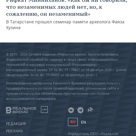
что незаменимых людей нет, но, к
сожалению, он незаменимый»
В Татарстане прошел семинар памяти археолога Фаяза
Хузина
© 2015 - 2026 Сетевое издание «Реальное время» Зарегистрировано
Федеральной службой по надзору в сфере связи, информационных
технологий и массовых коммуникаций (Роскомнадзор) –
регистрационный номер ЭЛ № ФС 77 - 79627 от 18 декабря 2020 г. (ранее
свидетельство Эл № ФС 77-59331 от 18 сентября 2014 г.)
Использование материалов Реального Времени разрешено только с
предварительного согласия правообладателей, упоминание сайта и
прямая гиперссылка обязательны при частичном или полном
воспроизведении материалов.
18+
RU
EN
РЕДАКЦИЯ
РЕКЛАМА
Учредитель ООО «Реальное