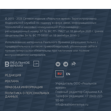
© 2015 - 2026 Сетевое издание «Реальное время» Зарегистрировано
Федеральной службой по надзору в сфере связи, информационных
технологий и массовых коммуникаций (Роскомнадзор) –
регистрационный номер ЭЛ № ФС 77 - 79627 от 18 декабря 2020 г. (ранее
свидетельство Эл № ФС 77-59331 от 18 сентября 2014 г.)
Использование материалов Реального Времени разрешено только с
предварительного согласия правообладателей, упоминание сайта и
прямая гиперссылка обязательны при частичном или полном
воспроизведении материалов.
18+
RU
EN
РЕДАКЦИЯ
РЕКЛАМА
Учредитель ООО «Реальное
ПРАВОВАЯ ИНФОРМАЦИЯ
время»
Главный редактор Саушина А.А.
ПОЛИТИКА О ПЕРСОНАЛЬНЫХ
Телефон редакции: +7 (843) 222-
ДАННЫХ
90-80
info@realnoevremya.ru