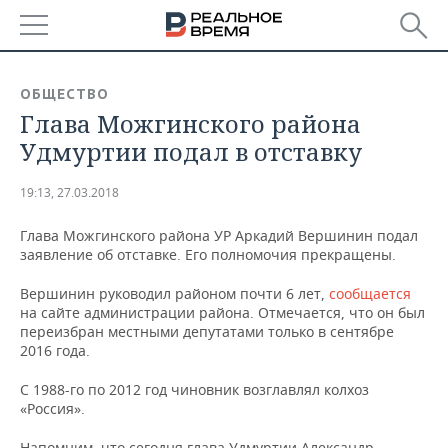
РЕГИОНЫ
ОБЩЕСТВО
Глава Можгинского района
БАШКОРТОСТАН
НОВОСТИ
Удмуртии подал в отставку
ТАТАРСТАН
АНАЛИТИКА
19:13, 27.03.2018
УДМУРТИЯ
НОВОСТИ АНАЛИТИКИ
ЭКОНОМИКА
Глава Можгинского района УР Аркадий Вершинин подал
заявление об отставке. Его полномочия прекращены.
ДЕКЛАРАЦИИ О ДОХОДАХ
НОВОСТИ ЭКОНОМИКИ
ПРОМЫШЛЕННОСТЬ
Вершинин руководил районом почти 6 лет,
сообщается
КОРОЛИ ГОСЗАКАЗА ПФО
ФИНАНСЫ
НОВОСТИ
НЕДВИЖИМОСТЬ
на сайте администрации района. Отмечается, что он был
ПРОМЫШЛЕННОСТИ
переизбран местными депутатами только в сентябре
ВУЗЫ ТАТАРСТАНА
БАНКИ
НОВОСТИ НЕДВИЖИМОСТИ
АВТО
2016 года.
АГРОПРОМ
С 1988-го по 2012 год чиновник возглавлял колхоз
КОМУ ПРИНАДЛЕЖАТ
БЮДЖЕТ
НОВОСТИ АВТО
БИЗНЕС
ТОРГОВЫЕ ЦЕНТРЫ
МАШИНОСТРОЕНИЕ
«Россия».
ТАТАРСТАНА
ИНВЕСТИЦИИ
НОВОСТИ БИЗНЕСА
ТЕХНОЛОГИИ
Напомним, что сегодня глава Удмуртии Александр