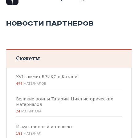
ВОДНЫЕ ВИДЫ СПОРТА
ОБРАЗОВАНИЕ
ХОККЕЙ С МЯЧОМ
ПРОИСШЕСТВИЯ
НОВОСТИ ПАРТНЕРОВ
Сюжеты
XVI саммит БРИКС в Казани
499
МАТЕРИАЛОВ
Великие воины Татарии. Цикл исторических
материалов
24
МАТЕРИАЛА
Искусственный интеллект
181
МАТЕРИАЛ