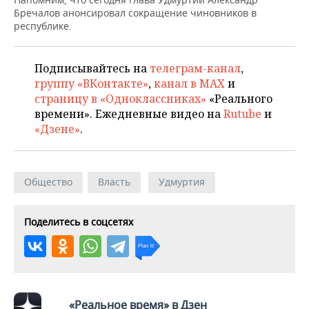
НЕФТЕХИМИЯ
Бречалов анонсировал сокращение чиновников в
РОЗНИЧНАЯ ТОРГОВЛЯ
НОВОСТИ ТЕХНОЛОГИЙ
МЕРОПРИЯТИЯ
республике.
НЕФТЬ
ТРАНСПОРТ
IT
НОВОСТИ МЕРОПРИЯТИЙ
СПОРТ
ОПК
Подписывайтесь на
телеграм-канал
,
группу «ВКонтакте»
,
канал в MAX
и
УСЛУГИ
МЕДИА
ВЫЕЗДНАЯ РЕДАКЦИЯ
НОВОСТИ СПОРТА
ОБЩЕСТВО
страницу в «Одноклассниках»
«Реального
ЭНЕРГЕТИКА
времени». Ежедневные видео на
Rutube
и
ТЕЛЕКОММУНИКАЦИИ
БИЗНЕС-БРАНЧИ
ФУТБОЛ
НОВОСТИ ОБЩЕСТВА
ФОТОГАЛЕРЕЯ
«Дзене»
.
ONLINE-КОНФЕРЕНЦИИ
ХОККЕЙ
ВЛАСТЬ
СЮЖЕТЫ
Общество
Власть
Удмуртия
ОТКРЫТАЯ ЛЕКЦИЯ
БАСКЕТБОЛ
ИНФРАСТРУКТУРА
СПРАВОЧНИК
ВОЛЕЙБОЛ
ИСТОРИЯ
СПИСОК ПЕРСОН
ПОЛНАЯ ВЕРСИЯ
Поделитесь в соцсетях
КИБЕРСПОРТ
КУЛЬТУРА
СПИСОК КОМПАНИЙ
ФИГУРНОЕ КАТАНИЕ
МЕДИЦИНА
«Реальное время» в Дзен