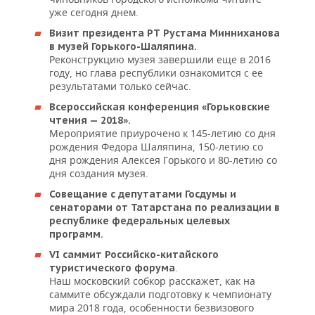
НЕФТЕХИМИЯ
уже сегодня днем.
РОЗНИЧНАЯ ТОРГОВЛЯ
НОВОСТИ ТЕХНОЛОГИЙ
МЕРОПРИЯТИЯ
Визит президента РТ Рустама Минниханова
НЕФТЬ
в музей Горького-Шаляпина.
ТРАНСПОРТ
IT
НОВОСТИ МЕРОПРИЯТИЙ
СПОРТ
Реконструкцию музея завершили еще в 2016
ОПК
году, но глава республики ознакомится с ее
результатами только сейчас.
УСЛУГИ
МЕДИА
ВЫЕЗДНАЯ РЕДАКЦИЯ
НОВОСТИ СПОРТА
ОБЩЕСТВО
ЭНЕРГЕТИКА
Всероссийская конференция «Горьковские
чтения — 2018».
ТЕЛЕКОММУНИКАЦИИ
БИЗНЕС-БРАНЧИ
ФУТБОЛ
НОВОСТИ ОБЩЕСТВА
ФОТОГАЛЕРЕЯ
Мероприятие приурочено к 145-летию со дня
рождения Федора Шаляпина, 150-летию со
ONLINE-КОНФЕРЕНЦИИ
ХОККЕЙ
ВЛАСТЬ
СЮЖЕТЫ
дня рождения Алексея Горького и 80-летию со
дня создания музея.
ОТКРЫТАЯ ЛЕКЦИЯ
БАСКЕТБОЛ
ИНФРАСТРУКТУРА
СПРАВОЧНИК
Совещание с депутатами Госдумы и
сенаторами от Татарстана по реализации в
ВОЛЕЙБОЛ
ИСТОРИЯ
СПИСОК ПЕРСОН
ПОЛНАЯ ВЕРСИЯ
республике федеральных целевых
программ.
КИБЕРСПОРТ
КУЛЬТУРА
СПИСОК КОМПАНИЙ
VI саммит Российско-китайского
.
туристического форума
Наш московский собкор расскажет, как на
ФИГУРНОЕ КАТАНИЕ
МЕДИЦИНА
саммите обсуждали подготовку к чемпионату
мира 2018 года, особенности безвизового