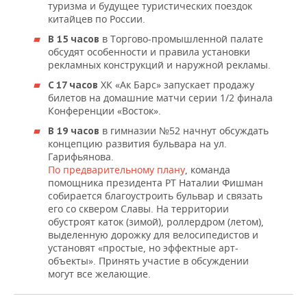
ВОДНЫЕ ВИДЫ СПОРТА
ОБРАЗОВАНИЕ
туризма и будущее туристических поездок
китайцев по России.
ХОККЕЙ С МЯЧОМ
ПРОИСШЕСТВИЯ
в Торгово-промышленной палате
В 15 часов
обсудят особенности и правила установки
рекламных конструкций и наружной рекламы.
ХК «Ак Барс» запускает продажу
C 17 часов
билетов на домашние матчи серии 1/2 финала
Конференции «Восток».
в гимназии №52 начнут обсуждать
В 19 часов
концепцию развития бульвара на ул.
Гарифьянова.
По предварительному плану
, команда
помощника президента РТ Наталии Фишман
собирается благоустроить бульвар и связать
его со сквером Славы. На территории
обустроят каток (зимой), роллердром (летом),
выделенную дорожку для велосипедистов и
установят «простые, но эффектные арт-
объекты». Принять участие в обсуждении
могут все желающие.