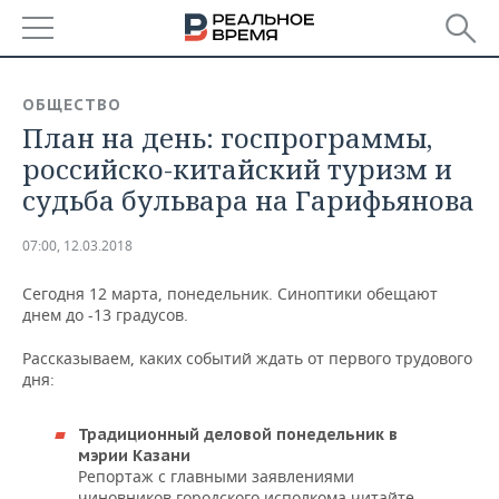
РЕГИОНЫ
ОБЩЕСТВО
План на день: госпрограммы,
БАШКОРТОСТАН
НОВОСТИ
российско-китайский туризм и
ТАТАРСТАН
АНАЛИТИКА
судьба бульвара на Гарифьянова
УДМУРТИЯ
НОВОСТИ АНАЛИТИКИ
ЭКОНОМИКА
07:00, 12.03.2018
ДЕКЛАРАЦИИ О ДОХОДАХ
НОВОСТИ ЭКОНОМИКИ
ПРОМЫШЛЕННОСТЬ
Сегодня 12 марта, понедельник. Синоптики обещают
днем до -13 градусов.
КОРОЛИ ГОСЗАКАЗА ПФО
ФИНАНСЫ
НОВОСТИ
НЕДВИЖИМОСТЬ
ПРОМЫШЛЕННОСТИ
Рассказываем, каких событий ждать от первого трудового
дня:
ВУЗЫ ТАТАРСТАНА
БАНКИ
НОВОСТИ НЕДВИЖИМОСТИ
АВТО
АГРОПРОМ
Традиционный деловой понедельник в
КОМУ ПРИНАДЛЕЖАТ
БЮДЖЕТ
НОВОСТИ АВТО
БИЗНЕС
ТОРГОВЫЕ ЦЕНТРЫ
МАШИНОСТРОЕНИЕ
мэрии Казани
ТАТАРСТАНА
Репортаж с главными заявлениями
ИНВЕСТИЦИИ
НОВОСТИ БИЗНЕСА
ТЕХНОЛОГИИ
чиновников городского исполкома читайте