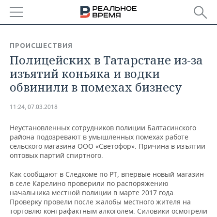
РЕГИОНЫ
ПРОИСШЕСТВИЯ
Полицейских в Татарстане из-за
БАШКОРТОСТАН
НОВОСТИ
изъятий коньяка и водки
ТАТАРСТАН
АНАЛИТИКА
обвинили в помехах бизнесу
УДМУРТИЯ
НОВОСТИ АНАЛИТИКИ
ЭКОНОМИКА
11:24, 07.03.2018
ДЕКЛАРАЦИИ О ДОХОДАХ
НОВОСТИ ЭКОНОМИКИ
ПРОМЫШЛЕННОСТЬ
Неустановленных сотрудников полиции Балтасинского
района подозревают в умышленных помехах работе
КОРОЛИ ГОСЗАКАЗА ПФО
ФИНАНСЫ
НОВОСТИ
НЕДВИЖИМОСТЬ
сельского магазина ООО «Светофор». Причина в изъятии
ПРОМЫШЛЕННОСТИ
оптовых партий спиртного.
ВУЗЫ ТАТАРСТАНА
БАНКИ
НОВОСТИ НЕДВИЖИМОСТИ
АВТО
Как сообщают в Следкоме по РТ, впервые новый магазин
АГРОПРОМ
в селе Карелино проверили по распоряжению
КОМУ ПРИНАДЛЕЖАТ
БЮДЖЕТ
НОВОСТИ АВТО
БИЗНЕС
начальника местной полиции в марте 2017 года.
ТОРГОВЫЕ ЦЕНТРЫ
МАШИНОСТРОЕНИЕ
Проверку провели после жалобы местного жителя на
ТАТАРСТАНА
торговлю контрафактным алкоголем. Силовики осмотрели
ИНВЕСТИЦИИ
НОВОСТИ БИЗНЕСА
ТЕХНОЛОГИИ