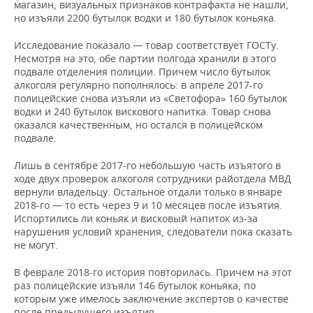
НЕФТЕХИМИЯ
магазин, визуальных признаков контрафакта не нашли,
но изъяли 2200 бутылок водки и 180 бутылок коньяка.
РОЗНИЧНАЯ ТОРГОВЛЯ
НОВОСТИ ТЕХНОЛОГИЙ
МЕРОПРИЯТИЯ
НЕФТЬ
Исследование показало — товар соответствует ГОСТу.
ТРАНСПОРТ
IT
НОВОСТИ МЕРОПРИЯТИЙ
СПОРТ
Несмотря на это, обе партии полгода хранили в этого
ОПК
подвале отделения полиции. Причем число бутылок
алкоголя регулярно пополнялось: в апреле 2017-го
УСЛУГИ
МЕДИА
ВЫЕЗДНАЯ РЕДАКЦИЯ
НОВОСТИ СПОРТА
ОБЩЕСТВО
полицейские снова изъяли из «Светофора» 160 бутылок
ЭНЕРГЕТИКА
водки и 240 бутылок вискового напитка. Товар снова
ТЕЛЕКОММУНИКАЦИИ
БИЗНЕС-БРАНЧИ
ФУТБОЛ
НОВОСТИ ОБЩЕСТВА
ФОТОГАЛЕРЕЯ
оказался качественным, но остался в полицейском
подвале.
ONLINE-КОНФЕРЕНЦИИ
ХОККЕЙ
ВЛАСТЬ
СЮЖЕТЫ
Лишь в сентябре 2017-го небольшую часть изъятого в
ходе двух проверок алкоголя сотрудники райотдела МВД
ОТКРЫТАЯ ЛЕКЦИЯ
БАСКЕТБОЛ
ИНФРАСТРУКТУРА
СПРАВОЧНИК
вернули владельцу. Остальное отдали только в январе
2018-го — то есть через 9 и 10 месяцев после изъятия.
Испортились ли коньяк и висковый напиток из-за
ВОЛЕЙБОЛ
ИСТОРИЯ
СПИСОК ПЕРСОН
ПОЛНАЯ ВЕРСИЯ
нарушения условий хранения, следователи пока сказать
не могут.
КИБЕРСПОРТ
КУЛЬТУРА
СПИСОК КОМПАНИЙ
В феврале 2018-го история повторилась. Причем на этот
ФИГУРНОЕ КАТАНИЕ
МЕДИЦИНА
раз полицейские изъяли 146 бутылок коньяка, по
которым уже имелось заключение экспертов о качестве
после предыдущего изъятия.