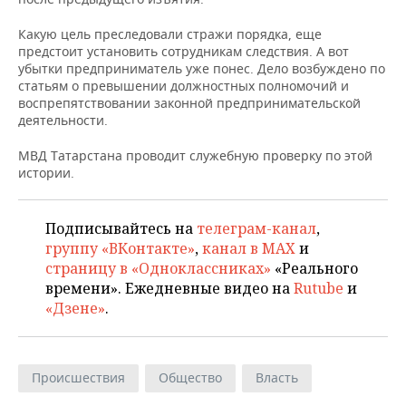
ВОДНЫЕ ВИДЫ СПОРТА
ОБРАЗОВАНИЕ
Какую цель преследовали стражи порядка, еще
ХОККЕЙ С МЯЧОМ
ПРОИСШЕСТВИЯ
предстоит установить сотрудникам следствия. А вот
убытки предприниматель уже понес. Дело возбуждено по
статьям о превышении должностных полномочий и
воспрепятствовании законной предпринимательской
деятельности.
МВД Татарстана проводит служебную проверку по этой
истории.
Подписывайтесь на
телеграм-канал
,
группу «ВКонтакте»
,
канал в MAX
и
страницу в «Одноклассниках»
«Реального
времени». Ежедневные видео на
Rutube
и
«Дзене»
.
Происшествия
Общество
Власть