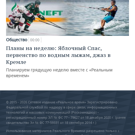
Общество
00:00
Планы на неделю: Яблочный Спас,
первенство по водным лыжам, джаз в
Кремле
Планируем грядущую неделю вместе с «Реальным
временем»
© 2015 - 2026 Сетевое издание «Реальное время» Зарегистрировано
Федеральной службой по надзору в сфере связи, информационных
технологий и массовых коммуникаций (Роскомнадзор) –
регистрационный номер ЭЛ № ФС 77 - 79627 от 18 декабря 2020 г. (ранее
свидетельство Эл № ФС 77-59331 от 18 сентября 2014 г.)
Использование материалов Реального Времени разрешено только с