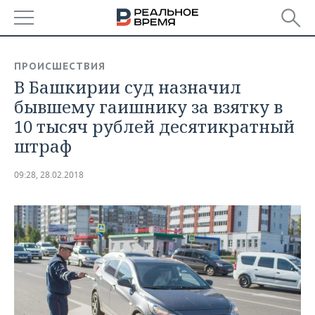
РЕГИОНЫ
ПРОИСШЕСТВИЯ
В Башкирии суд назначил
БАШКОРТОСТАН
НОВОСТИ
бывшему гаишнику за взятку в
ТАТАРСТАН
АНАЛИТИКА
10 тысяч рублей десятикратный
штраф
УДМУРТИЯ
НОВОСТИ АНАЛИТИКИ
ЭКОНОМИКА
09:28, 28.02.2018
ДЕКЛАРАЦИИ О ДОХОДАХ
НОВОСТИ ЭКОНОМИКИ
ПРОМЫШЛЕННОСТЬ
КОРОЛИ ГОСЗАКАЗА ПФО
ФИНАНСЫ
НОВОСТИ
НЕДВИЖИМОСТЬ
ПРОМЫШЛЕННОСТИ
ВУЗЫ ТАТАРСТАНА
БАНКИ
НОВОСТИ НЕДВИЖИМОСТИ
АВТО
АГРОПРОМ
КОМУ ПРИНАДЛЕЖАТ
БЮДЖЕТ
НОВОСТИ АВТО
БИЗНЕС
ТОРГОВЫЕ ЦЕНТРЫ
МАШИНОСТРОЕНИЕ
ТАТАРСТАНА
ИНВЕСТИЦИИ
НОВОСТИ БИЗНЕСА
ТЕХНОЛОГИИ