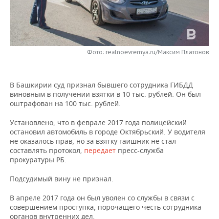
НЕФТЕХИМИЯ
РОЗНИЧНАЯ ТОРГОВЛЯ
НОВОСТИ ТЕХНОЛОГИЙ
МЕРОПРИЯТИЯ
НЕФТЬ
ТРАНСПОРТ
IT
НОВОСТИ МЕРОПРИЯТИЙ
СПОРТ
ОПК
Фото: realnoevremya.ru/Максим Платонов
УСЛУГИ
МЕДИА
ВЫЕЗДНАЯ РЕДАКЦИЯ
НОВОСТИ СПОРТА
ОБЩЕСТВО
ЭНЕРГЕТИКА
В Башкирии суд признал бывшего сотрудника ГИБДД
ТЕЛЕКОММУНИКАЦИИ
БИЗНЕС-БРАНЧИ
ФУТБОЛ
НОВОСТИ ОБЩЕСТВА
ФОТОГАЛЕРЕЯ
виновным в получении взятки в 10 тыс. рублей. Он был
оштрафован на 100 тыс. рублей.
ONLINE-КОНФЕРЕНЦИИ
ХОККЕЙ
ВЛАСТЬ
СЮЖЕТЫ
Установлено, что в феврале 2017 года полицейский
ОТКРЫТАЯ ЛЕКЦИЯ
БАСКЕТБОЛ
ИНФРАСТРУКТУРА
СПРАВОЧНИК
остановил автомобиль в городе Октябрьский. У водителя
не оказалось прав, но за взятку гаишник не стал
составлять протокол,
передает
пресс-служба
ВОЛЕЙБОЛ
ИСТОРИЯ
СПИСОК ПЕРСОН
ПОЛНАЯ ВЕРСИЯ
прокуратуры РБ.
КИБЕРСПОРТ
КУЛЬТУРА
СПИСОК КОМПАНИЙ
Подсудимый вину не признал.
ФИГУРНОЕ КАТАНИЕ
МЕДИЦИНА
В апреле 2017 года он был уволен со службы в связи с
совершением проступка, порочащего честь сотрудника
органов внутренних дел.