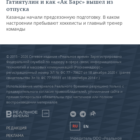
Гатиятулин и как «Ак Барс» вышел из
отпуска
Казанцы начали предсезонную подготовку. В каком
настроении пребывают хоккеисты и главный тренер
команды
© 2015 - 2026 Сетевое издание «Реальное время» Зарегистрировано
Федеральной службой по надзору в сфере связи, информационных
технологий и массовых коммуникаций (Роскомнадзор) –
регистрационный номер ЭЛ № ФС 77 - 79627 от 18 декабря 2020 г. (ранее
свидетельство Эл № ФС 77-59331 от 18 сентября 2014 г.)
Использование материалов Реального Времени разрешено только с
предварительного согласия правообладателей, упоминание сайта и
прямая гиперссылка обязательны при частичном или полном
воспроизведении материалов.
18+
RU
EN
РЕДАКЦИЯ
РЕКЛАМА
Учредитель ООО «Реальное