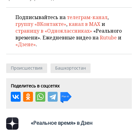
ВОДНЫЕ ВИДЫ СПОРТА
ОБРАЗОВАНИЕ
ХОККЕЙ С МЯЧОМ
ПРОИСШЕСТВИЯ
Подписывайтесь на
телеграм-канал
,
группу «ВКонтакте»
,
канал в MAX
и
страницу в «Одноклассниках»
«Реального
времени». Ежедневные видео на
Rutube
и
«Дзене»
.
Происшествия
Башкортостан
Поделитесь в соцсетях
«Реальное время» в Дзен