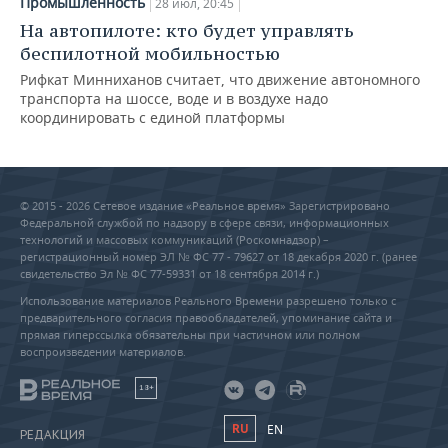
Промышленность
28 июл, 20:45
На автопилоте: кто будет управлять
беспилотной мобильностью
Рифкат Минниханов считает, что движение автономного
транспорта на шоссе, воде и в воздухе надо
координировать с единой платформы
© 2015 - 2026 Сетевое издание «Реальное время» Зарегистрировано
Федеральной службой по надзору в сфере связи, информационных
технологий и массовых коммуникаций (Роскомнадзор) –
регистрационный номер ЭЛ № ФС 77 - 79627 от 18 декабря 2020 г. (ранее
свидетельство Эл № ФС 77-59331 от 18 сентября 2014 г.)
Использование материалов Реального Времени разрешено только с
предварительного согласия правообладателей, упоминание сайта и
прямая гиперссылка обязательны при частичном или полном
воспроизведении материалов.
18+
RU
EN
РЕДАКЦИЯ