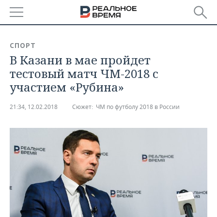
РЕГИОНЫ
СПОРТ
В Казани в мае пройдет
БАШКОРТОСТАН
НОВОСТИ
тестовый матч ЧМ-2018 с
ТАТАРСТАН
АНАЛИТИКА
участием «Рубина»
УДМУРТИЯ
НОВОСТИ АНАЛИТИКИ
ЭКОНОМИКА
21:34, 12.02.2018
Сюжет:
ЧМ по футболу 2018 в России
ДЕКЛАРАЦИИ О ДОХОДАХ
НОВОСТИ ЭКОНОМИКИ
ПРОМЫШЛЕННОСТЬ
КОРОЛИ ГОСЗАКАЗА ПФО
ФИНАНСЫ
НОВОСТИ
НЕДВИЖИМОСТЬ
ПРОМЫШЛЕННОСТИ
ВУЗЫ ТАТАРСТАНА
БАНКИ
НОВОСТИ НЕДВИЖИМОСТИ
АВТО
АГРОПРОМ
КОМУ ПРИНАДЛЕЖАТ
БЮДЖЕТ
НОВОСТИ АВТО
БИЗНЕС
ТОРГОВЫЕ ЦЕНТРЫ
МАШИНОСТРОЕНИЕ
ТАТАРСТАНА
ИНВЕСТИЦИИ
НОВОСТИ БИЗНЕСА
ТЕХНОЛОГИИ