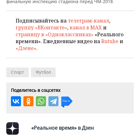
ВОДНЫЕ ВИДЫ СПОРТА
ОБРАЗОВАНИЕ
финальную инспекцию стадиона перед ЧМ-2018.
ХОККЕЙ С МЯЧОМ
ПРОИСШЕСТВИЯ
Подписывайтесь на
телеграм-канал
,
группу «ВКонтакте»
,
канал в MAX
и
страницу в «Одноклассниках»
«Реального
времени». Ежедневные видео на
Rutube
и
«Дзене»
.
Спорт
Футбол
Поделитесь в соцсетях
«Реальное время» в Дзен