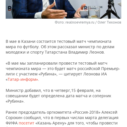
НЕФТЕХИМИЯ
РОЗНИЧНАЯ ТОРГОВЛЯ
НОВОСТИ ТЕХНОЛОГИЙ
МЕРОПРИЯТИЯ
НЕФТЬ
Фото: realnoevremya.ru / Олег Тихонов
ТРАНСПОРТ
IT
НОВОСТИ МЕРОПРИЯТИЙ
СПОРТ
ОПК
УСЛУГИ
МЕДИА
ВЫЕЗДНАЯ РЕДАКЦИЯ
НОВОСТИ СПОРТА
ОБЩЕСТВО
ЭНЕРГЕТИКА
В мае в Казани состоится тестовый матч чемпионата
мира по футболу. Об этом рассказал министр по делам
ТЕЛЕКОММУНИКАЦИИ
БИЗНЕС-БРАНЧИ
ФУТБОЛ
НОВОСТИ ОБЩЕСТВА
ФОТОГАЛЕРЕЯ
молодежи и спорту Татарстана Владимир Леонов.
ONLINE-КОНФЕРЕНЦИИ
ХОККЕЙ
ВЛАСТЬ
СЮЖЕТЫ
«В мае мы запланировали провести тестовый матч
чемпионата мира — это будет матч российской Премьер-
лиги с участием «Рубина», — цитирует Леонова ИА
ОТКРЫТАЯ ЛЕКЦИЯ
БАСКЕТБОЛ
ИНФРАСТРУКТУРА
СПРАВОЧНИК
«
Татар-информ»
.
ВОЛЕЙБОЛ
ИСТОРИЯ
СПИСОК ПЕРСОН
ПОЛНАЯ ВЕРСИЯ
Министр добавил, что в четверг,15 февраля, на
совещании будет определена дата матча и соперник
«Рубина».
КИБЕРСПОРТ
КУЛЬТУРА
СПИСОК КОМПАНИЙ
Ранее председатель оргкомитета «Россия-2018» Алексей
ФИГУРНОЕ КАТАНИЕ
МЕДИЦИНА
Сорокин сообщил, что в первых числах марта делегация
ФИФА
посетит
«Казань Арену» для того, чтобы провести