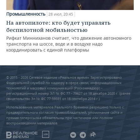
Промышленность
28 июл, 20:45
На автопилоте: кто будет управлять
беспилотной мобильностью
Рифкат Минниханов считает, что движение автономного
транспорта на шоссе, воде и в воздухе надо
координировать с единой платформы
© 2015 - 2026 Сетевое издание «Реальное время» Зарегистрировано
Федеральной службой по надзору в сфере связи, информационных
технологий и массовых коммуникаций (Роскомнадзор) –
регистрационный номер ЭЛ № ФС 77 - 79627 от 18 декабря 2020 г. (ранее
свидетельство Эл № ФС 77-59331 от 18 сентября 2014 г.)
Использование материалов Реального Времени разрешено только с
предварительного согласия правообладателей, упоминание сайта и
прямая гиперссылка обязательны при частичном или полном
воспроизведении материалов.
18+