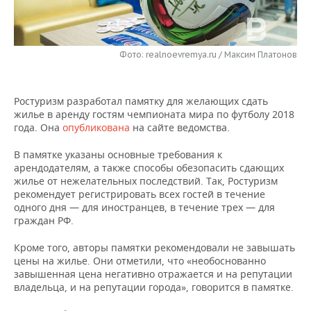
НЕФТЕХИМИЯ
РОЗНИЧНАЯ ТОРГОВЛЯ
НОВОСТИ ТЕХНОЛОГИЙ
МЕРОПРИЯТИЯ
НЕФТЬ
Фото: realnoevremya.ru / Максим Платонов
ТРАНСПОРТ
IT
НОВОСТИ МЕРОПРИЯТИЙ
СПОРТ
ОПК
УСЛУГИ
МЕДИА
ВЫЕЗДНАЯ РЕДАКЦИЯ
НОВОСТИ СПОРТА
ОБЩЕСТВО
ЭНЕРГЕТИКА
Ростуризм разработал памятку для желающих сдать
жилье в аренду гостям чемпионата мира по футболу 2018
ТЕЛЕКОММУНИКАЦИИ
БИЗНЕС-БРАНЧИ
ФУТБОЛ
НОВОСТИ ОБЩЕСТВА
ФОТОГАЛЕРЕЯ
года. Она
опубликована
на сайте ведомства.
ONLINE-КОНФЕРЕНЦИИ
ХОККЕЙ
ВЛАСТЬ
СЮЖЕТЫ
В памятке указаны основные требования к
арендодателям, а также способы обезопасить сдающих
жилье от нежелательных последствий. Так, Ростуризм
ОТКРЫТАЯ ЛЕКЦИЯ
БАСКЕТБОЛ
ИНФРАСТРУКТУРА
СПРАВОЧНИК
рекомендует регистрировать всех гостей в течение
одного дня — для иностранцев, в течение трех — для
ВОЛЕЙБОЛ
ИСТОРИЯ
СПИСОК ПЕРСОН
ПОЛНАЯ ВЕРСИЯ
граждан РФ.
Кроме того, авторы памятки рекомендовали не завышать
КИБЕРСПОРТ
КУЛЬТУРА
СПИСОК КОМПАНИЙ
цены на жилье. Они отметили, что «необоснованно
завышенная цена негативно отражается и на репутации
ФИГУРНОЕ КАТАНИЕ
МЕДИЦИНА
владельца, и на репутации города», говорится в памятке.