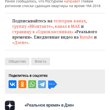
ВОДНЫЕ ВИДЫ СПОРТА
ОБРАЗОВАНИЕ
Ранее сообщалось, что Ростуризм
направит
главам
регионов списки сдающих квартиры на время ЧМ-2018.
ХОККЕЙ С МЯЧОМ
ПРОИСШЕСТВИЯ
Подписывайтесь на
телеграм-канал
,
группу «ВКонтакте»
,
канал в MAX
и
страницу в «Одноклассниках»
«Реального
времени». Ежедневные видео на
Rutube
и
«Дзене»
.
Общество
Власть
Поделитесь в соцсетях
«Реальное время» в Дзен