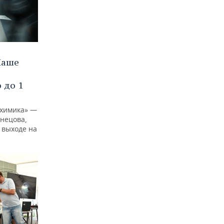
Наше
 до 1
ехимика» —
нецова,
 выходе на