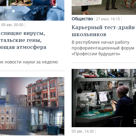
Общество
27 июл, 16:15
09 авг, 00:00
Карьерный тест-драйв
 спящие вирусы,
школьников
тальские гены,
В республике начал работу
ающая атмосфера
профориентационный форум
а
«Профессии будущего»
е новости науки за неделю
05 авг, 14:30