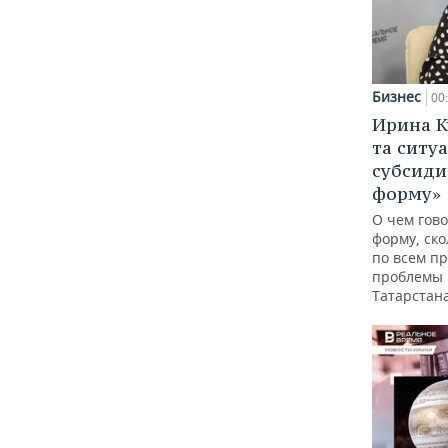
Бизнес
00
Ирина К
та ситу
субсиди
форму»
О чем гов
форму, ско
по всем пр
проблемы
Татарстан