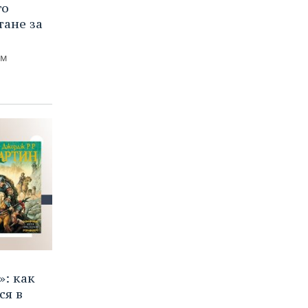
го
тане за
ем
»: как
ся в