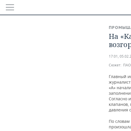
РЕГИОНЫ
ПРОМЫШ
БАШКОРТОСТАН
На «К
НОВОСТИ
возго
ТАТАРСТАН
АНАЛИТИКА
17:01, 05.02.
УДМУРТИЯ
НОВОСТИ АНАЛИТИКИ
ЭКОНОМИКА
Сюжет:
ПАО 
ДЕКЛАРАЦИИ О ДОХОДАХ
НОВОСТИ ЭКОНОМИКИ
ПРОМЫШЛЕННОСТЬ
Главный и
журналист
«А» начали
КОРОЛИ ГОСЗАКАЗА ПФО
ФИНАНСЫ
НОВОСТИ ПРОМЫШЛЕННОСТИ
НЕДВИЖИМОСТЬ
заполнени
Согласно 
ВУЗЫ ТАТАРСТАНА
БАНКИ
АГРОПРОМ
НОВОСТИ НЕДВИЖИМОСТИ
АВТО
клапанов,
давления 
КОМУ ПРИНАДЛЕЖАТ ТОРГОВЫЕ ЦЕНТРЫ ТАТАРСТА
БЮДЖЕТ
МАШИНОСТРОЕНИЕ
НОВОСТИ АВТО
БИЗНЕС
По словам
произошла
ИНВЕСТИЦИИ
НЕФТЕХИМИЯ
НОВОСТИ БИЗНЕСА
ТЕХНОЛОГИИ