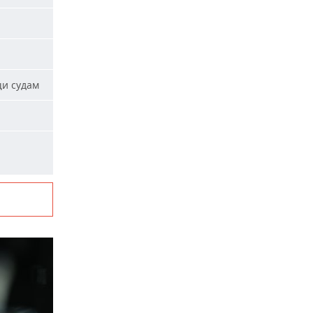
щи судам
и