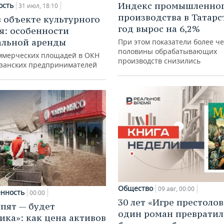
Индекс промышленно
ость
31 июл, 18:10
производства в Татарс
в объекте культурного
год вырос на 6,2%
я: особенности
альной аренды
При этом показатели более ч
половины обрабатывающих
ммерческих площадей в ОКН
производств снизились
азанских предпринимателей
Общество
09 авг, 00:00
нность
00:00
30 лет «Игре престолов
упят — будет
один роман превратил
ика»: как цена активов