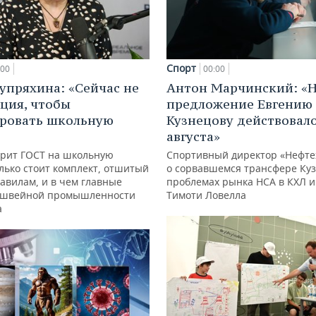
Спорт
:00
00:00
упряхина: «Сейчас не
Антон Марчинский: «
ация, чтобы
предложение Евгению
ровать школьную
Кузнецову действовало
августа»
орит ГОСТ на школьную
Спортивный директор «Нефт
лько стоит комплект, отшитый
о сорвавшемся трансфере Куз
авилам, и в чем главные
проблемах рынка НСА в КХЛ и
 швейной промышленности
Тимоти Ловелла
а