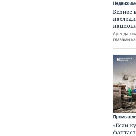
Недвижим
Бизнес 
наследи
национ
Аренда ко
глазами к
Промышле
«Если к
фантаст