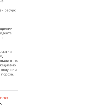
не
я
ен ресурс
горении
циденте
 и
приятии
м,
шали в это
ежедневно
е получали
 пороха.
анал
.