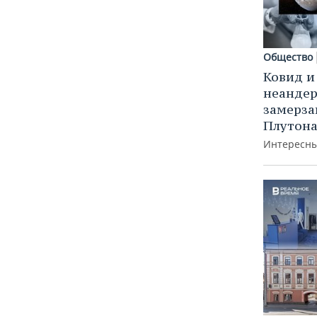
Общество
Ковид и
неандер
замерз
Плутон
Интересны