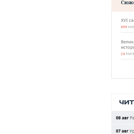
Сюж
XVI с
499
МА
Велик
истор
24
МАТ
ЧИ
Ра
08 авг
Ур
07 авг