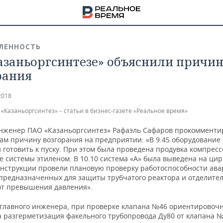
ЛЕННОСТЬ
азаньоргсинтезе» объяснили причи
рания
2018
«Казаньоргсинтез» – статьи в бизнес-газете «Реальное время»
нженер ПАО «Казаньоргсинтез» Рафаэль Сафаров прокомменти
ам причину возгорания на предприятии: «В 9.45 оборудование
 готовить к пуску. При этом была проведена продувка компресс
е системы этиленом. В 10.10 система «А» была выведена на ци
инструкции провели плановую проверку работоспособности ав
 предназначенных для защиты трубчатого реактора и отделител
от превышения давления».
НА
 главного инженера, при проверке клапана №46 ориентировочн
 разгерметизация факельного трубопровода Ду80 от клапана №