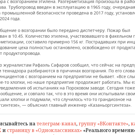
ора с возгоранием этилена. Разгерметизация произошла в райо
ва. Трубопровод введен в эксплуатацию в 1965 году, очередна
а промышленной безопасности проведена в 2017 году, установл
2024 года.
ообщение о возгорании было передано диспетчеру. Пожар был
ан в 10.45. Количество этилена, участвовавшего в факельном 
рметизации, составило примерно 156 кг. Пострадавших при ин
дование цеха полностью остановлено, освобождено от продукта
т продуктопровода.
ю журналистам Рафаэль Сафаров сообщил, что сейчас на пред
 технадзора разбираются в причинах возгорания. По его слова
инцидентов с возгоранием на предприятии не бывает. «Все слы
ие-то хлопки, но наше предприятие продолжает работать. Мы 
уведомления об испытаниях на Пороховом заводе. Сегодня тож
ообщение, и совпало так, что в это время они испытывали свои
али хлопки и подумали, что случилось что-то грандиозное на
гсинтезе», — объяснил главный инженер «Казаньоргсинтеза».
исывайтесь на
телеграм-канал
,
группу «ВКонтакте»
,
к
X
и
страницу в «Одноклассниках»
«Реального времени»