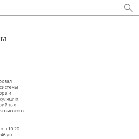
ны
ровал
 системы
ора и
ркуляцию.
арийных
я высокого
о в 10.20
46 до