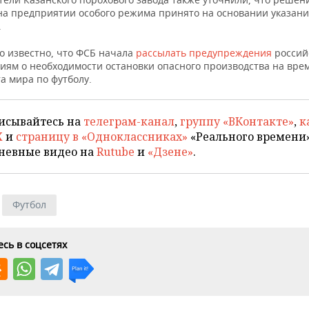
на предприятии особого режима принято на основании указан
.
о известно, что ФСБ начала
рассылать предупреждения
россий
иям о необходимости остановки опасного производства на вре
а мира по футболу.
исывайтесь на
телеграм-канал
,
группу «ВКонтакте»
,
к
X
и
страницу в «Одноклассниках»
«Реального времени»
невные видео на
Rutube
и
«Дзене»
.
Футбол
сь в соцсетях