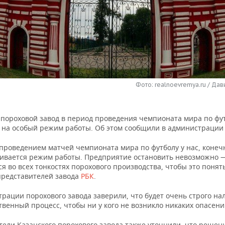
Фото: realnoevremya.ru / Дав
 пороховой завод в период проведения чемпионата мира по фут
 на особый режим работы. Об этом сообщили в администрации 
 проведением матчей чемпионата мира по футболу у нас, конеч
ивается режим работы. Предприятие остановить невозможно 
я во всех тонкостях порохового производства, чтобы это понят
представителей завода
РБК
.
рации порохового завода заверили, что будет очень строго н
венный процесс, чтобы ни у кого не возникло никаких опасени
тели Казанского порохового завода также уточнили, что решен