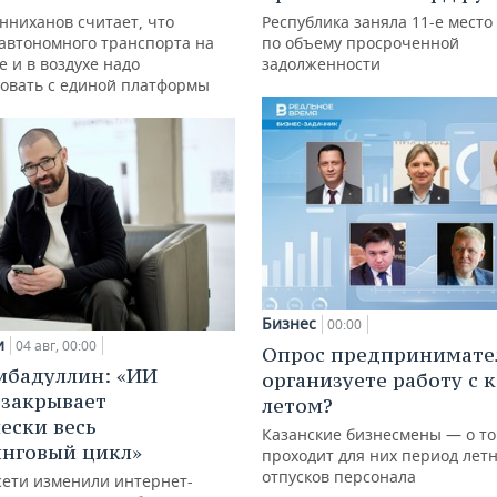
нниханов считает, что
Республика заняла 11-е место
автономного транспорта на
по объему просроченной
е и в воздухе надо
задолженности
овать с единой платформы
Бизнес
00:00
и
04 авг, 00:00
Опрос предпринимател
ибадуллин: «ИИ
организуете работу с 
 закрывает
летом?
ески весь
Казанские бизнесмены — о то
нговый цикл»
проходит для них период лет
отпусков персонала
сети изменили интернет-