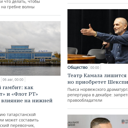
и что делать, чтобы
 на гребне волны
Общество
00:00
Театр Камала лишится 
06 авг, 00:00
но приобретет Шексп
 гамбит: как
Пьеса норвежского драматург
т» и «Флот РТ»
репертуара в декабре: запре
 влияние на нижней
правообладатели
ию татарстанской
ии может составить
ский перевозчик,