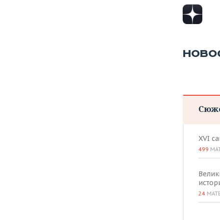
НОВО
Сюж
XVI с
499
МА
Велик
истор
24
МАТ