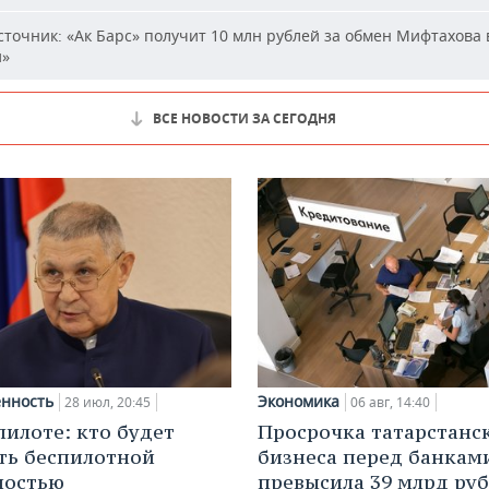
точник: «Ак Барс» получит 10 млн рублей за обмен Мифтахова 
й»
ВСЕ НОВОСТИ ЗА СЕГОДНЯ
нность
Экономика
28 июл, 20:45
06 авг, 14:40
пилоте: кто будет
Просрочка татарстанс
ть беспилотной
бизнеса перед банкам
ностью
превысила 39 млрд ру