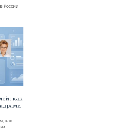
 в России
ей: как
кадрами
м, как
них