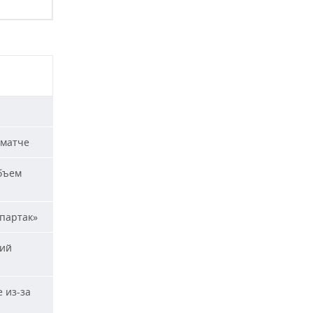
 матче
бъем
Спартак»
кий
 из-за