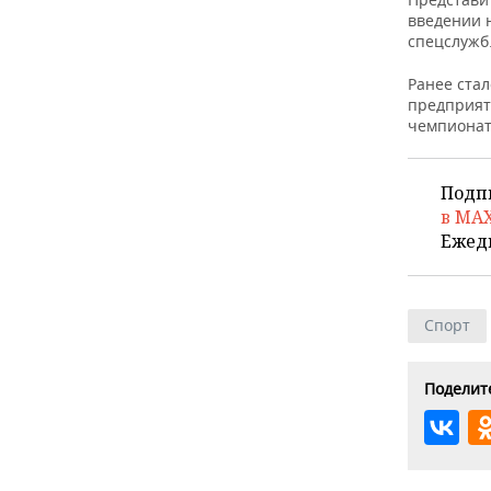
ВОДНЫЕ ВИДЫ СПОРТА
ОБРАЗОВАНИЕ
введении 
спецслужб
ХОККЕЙ С МЯЧОМ
ПРОИСШЕСТВИЯ
Ранее стал
предприят
чемпионат
Подп
в MA
Ежед
Спорт
Поделите