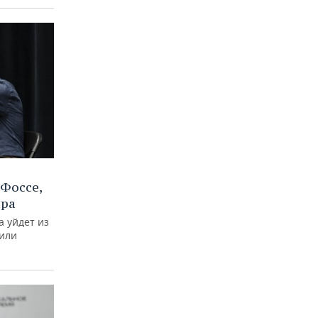
Фоссе,
ира
а уйдет из
тили