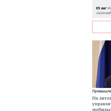
Ис
05 авг
«Шанха
Промышле
На авто
управля
мобиль