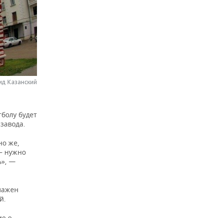
ид Казанский
болу будет
завода.
но же,
— нужно
ь», —
алажен
й.
ие о