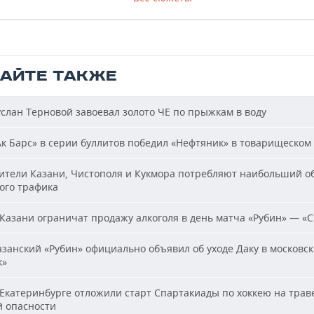
ТАЙТЕ ТАКЖЕ
слан Терновой завоевал золото ЧЕ по прыжкам в воду
к Барс» в серии буллитов победил «Нефтяник» в товарищеском
тели Казани, Чистополя и Кукмора потребляют наибольший о
ого трафика
Казани ограничат продажу алкоголя в день матча «Рубин» — «
занский «Рубин» официально объявил об уходе Даку в московс
к»
Екатеринбурге отложили старт Спартакиады по хоккею на траве
й опасности