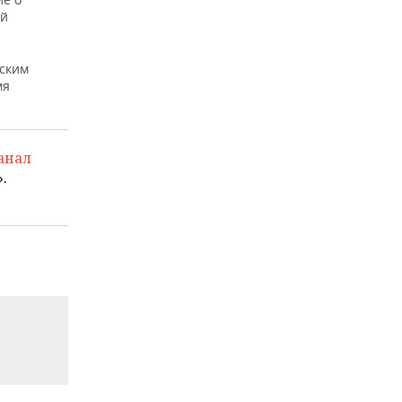
ий
ским
мя
анал
.