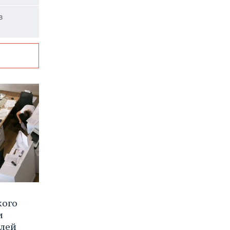
в
кого
и
блей