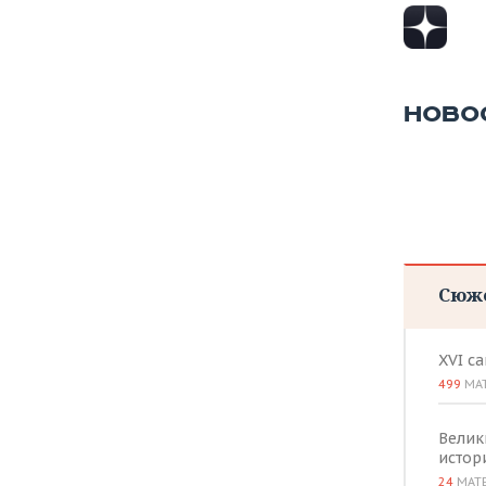
НОВО
Сюж
XVI с
499
МА
Велик
истор
24
МАТ