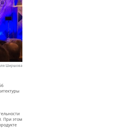
силя Ширшова
56
хитектуры
тельности
й. При этом
продукте