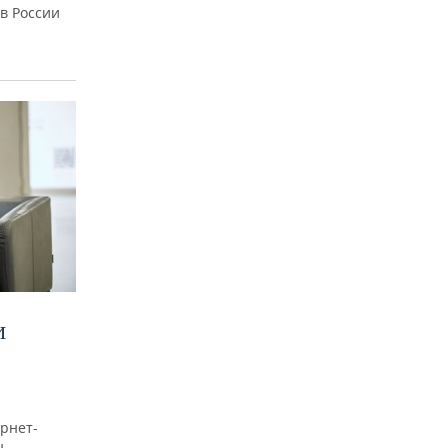
 в России
И
рнет-
ы