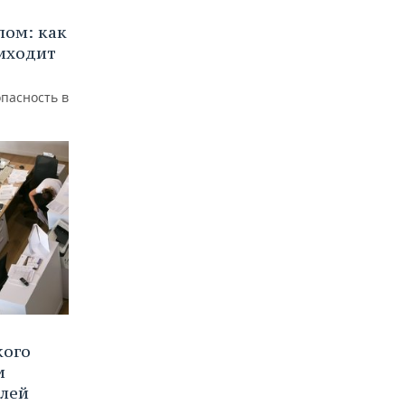
лом: как
иходит
пасность в
кого
и
блей