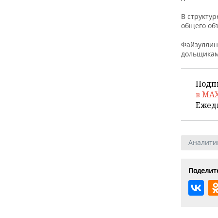
ВОДНЫЕ ВИДЫ СПОРТА
ОБРАЗОВАНИЕ
В структур
ХОККЕЙ С МЯЧОМ
ПРОИСШЕСТВИЯ
общего об
Файзуллин
дольщикам
Подп
в MA
Ежед
Аналити
Поделите