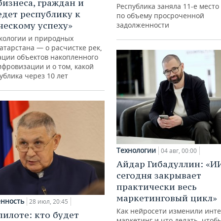
бизнеса, граждан и
Республика заняла 11-е место
едет республику к
по объему просроченной
ческому успеху»
задолженности
кологии и природных
атарстана — о расчистке рек,
ации объектов накопленного
ифровизации и о том, какой
ублика через 10 лет
Технологии
04 авг, 00:00
Айдар Гибадуллин: «И
сегодня закрывает
практически весь
маркетинговый цикл»
нность
28 июл, 20:45
Как нейросети изменили инте
пилоте: кто будет
маркетинг и что делать, чтоб