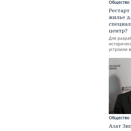
Общество
Рестарт
жилье д
специал
центр?
Для разра
историческ
устроили 
Общество
Азат Зи