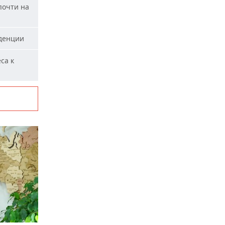
почти на
уденции
са к