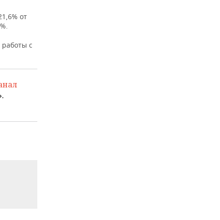
21,6% от
1%.
 работы с
анал
.