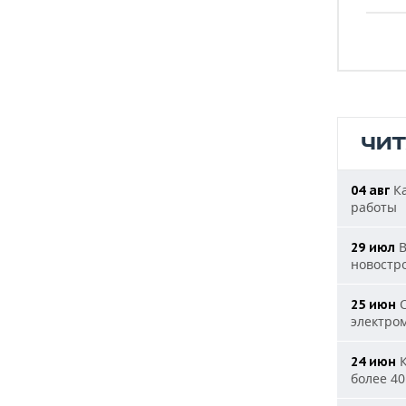
ЧИ
Ка
04 авг
работы
В
29 июл
новостр
С
25 июн
электро
К
24 июн
более 40