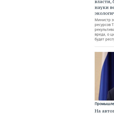
власти, 
науки в
экологи
Министр э
ресурсов Т
рекультив
вреда, о ц
будет респ
Промышле
На авто