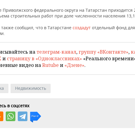
е Приволжского федерального округа на Татарстан приходится 
ъема строительных работ при доле численности населения 13,
 также сообщил, что в Татарстане
создадут
отдельный фонд для
и.
исывайтесь на
телеграм-канал
,
группу «ВКонтакте»
,
к
X
и
страницу в «Одноклассниках»
«Реального времени»
невные видео на
Rutube
и
«Дзене»
.
ка
Недвижимость
сь в соцсетях