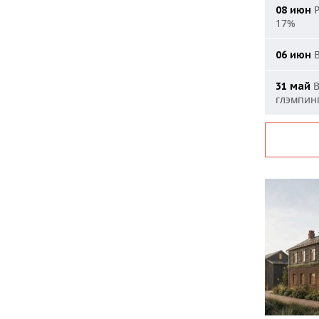
Р
08 июн
17%
В
06 июн
В
31 май
глэмпин