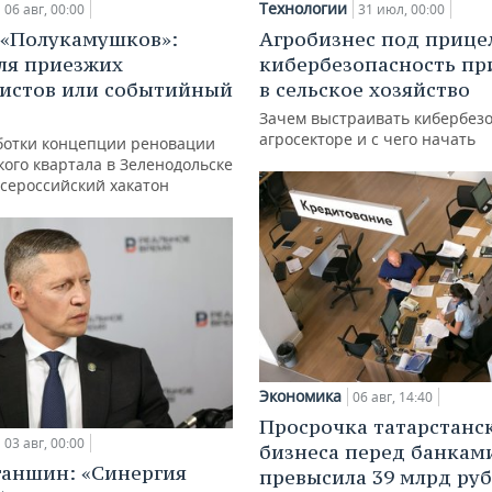
Технологии
06 авг, 00:00
31 июл, 00:00
 «Полукамушков»:
Агробизнес под прице
ля приезжих
кибербезопасность пр
истов или событийный
в сельское хозяйство
Зачем выстраивать кибербезо
агросекторе и с чего начать
ботки концепции реновации
ого квартала в Зеленодольске
всероссийский хакатон
Экономика
06 авг, 14:40
Просрочка татарстанс
03 авг, 00:00
бизнеса перед банкам
ганшин: «Синергия
превысила 39 млрд ру