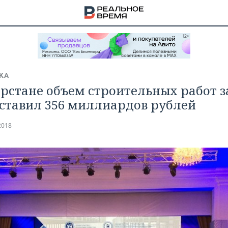
КА
арстане объем строительных работ з
оставил 356 миллиардов рублей
2018
НА