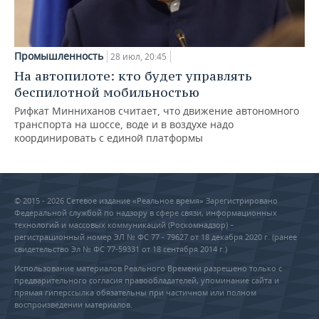
Промышленность
28 июл, 20:45
На автопилоте: кто будет управлять
беспилотной мобильностью
Рифкат Минниханов считает, что движение автономного
транспорта на шоссе, воде и в воздухе надо
координировать с единой платформы
© 2015 - 2026 Сетевое издание «Реальное время» Зарегистрировано
Федеральной службой по надзору в сфере связи, информационных
технологий и массовых коммуникаций (Роскомнадзор) –
регистрационный номер ЭЛ № ФС 77 - 79627 от 18 декабря 2020 г. (ранее
свидетельство Эл № ФС 77-59331 от 18 сентября 2014 г.)
Использование материалов Реального Времени разрешено только с
предварительного согласия правообладателей, упоминание сайта и
прямая гиперссылка обязательны при частичном или полном
воспроизведении материалов.