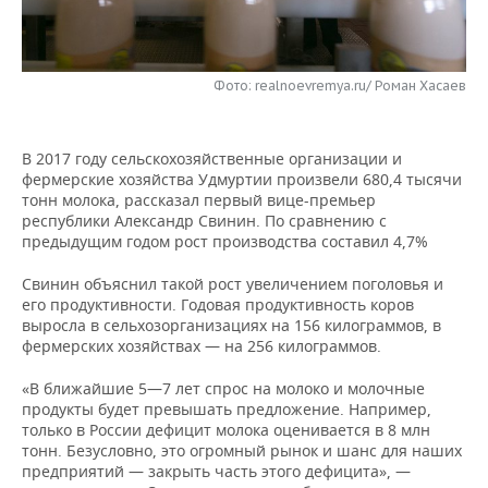
НЕФТЕХИМИЯ
РОЗНИЧНАЯ ТОРГОВЛЯ
НОВОСТИ ТЕХНОЛОГИЙ
МЕРОПРИЯТИЯ
НЕФТЬ
Фото: realnoevremya.ru/ Роман Хасаев
ТРАНСПОРТ
IT
НОВОСТИ МЕРОПРИЯТИЙ
СПОРТ
ОПК
УСЛУГИ
МЕДИА
ВЫЕЗДНАЯ РЕДАКЦИЯ
НОВОСТИ СПОРТА
ОБЩЕСТВО
ЭНЕРГЕТИКА
В 2017 году сельскохозяйственные организации и
фермерские хозяйства Удмуртии произвели 680,4 тысячи
ТЕЛЕКОММУНИКАЦИИ
БИЗНЕС-БРАНЧИ
ФУТБОЛ
НОВОСТИ ОБЩЕСТВА
ФОТОГАЛЕРЕЯ
тонн молока, рассказал первый вице-премьер
республики Александр Свинин. По сравнению с
ONLINE-КОНФЕРЕНЦИИ
ХОККЕЙ
ВЛАСТЬ
СЮЖЕТЫ
предыдущим годом рост производства составил 4,7%
Свинин объяснил такой рост увеличением поголовья и
ОТКРЫТАЯ ЛЕКЦИЯ
БАСКЕТБОЛ
ИНФРАСТРУКТУРА
СПРАВОЧНИК
его продуктивности. Годовая продуктивность коров
выросла в сельхозорганизациях на 156 килограммов, в
ВОЛЕЙБОЛ
ИСТОРИЯ
СПИСОК ПЕРСОН
ПОЛНАЯ ВЕРСИЯ
фермерских хозяйствах — на 256 килограммов.
«В ближайшие 5—7 лет спрос на молоко и молочные
КИБЕРСПОРТ
КУЛЬТУРА
СПИСОК КОМПАНИЙ
продукты будет превышать предложение. Например,
только в России дефицит молока оценивается в 8 млн
ФИГУРНОЕ КАТАНИЕ
МЕДИЦИНА
тонн. Безусловно, это огромный рынок и шанс для наших
предприятий — закрыть часть этого дефицита», —