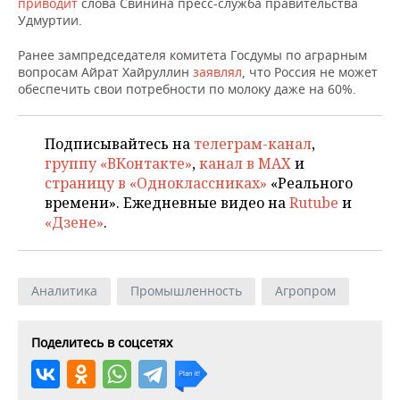
ВОДНЫЕ ВИДЫ СПОРТА
ОБРАЗОВАНИЕ
приводит
слова Свинина пресс-служба правительства
Удмуртии.
ХОККЕЙ С МЯЧОМ
ПРОИСШЕСТВИЯ
Ранее зампредседателя комитета Госдумы по аграрным
вопросам Айрат Хайруллин
заявлял
, что Россия не может
обеспечить свои потребности по молоку даже на 60%.
Подписывайтесь на
телеграм-канал
,
группу «ВКонтакте»
,
канал в MAX
и
страницу в «Одноклассниках»
«Реального
времени». Ежедневные видео на
Rutube
и
«Дзене»
.
Аналитика
Промышленность
Агропром
Поделитесь в соцсетях