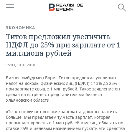
РЕГИОНЫ
ЭКОНОМИКА
Титов предложил увеличить
БАШКОРТОСТАН
НОВОСТИ
НДФЛ до 25% при зарплате от 1
ТАТАРСТАН
АНАЛИТИКА
миллиона рублей
УДМУРТИЯ
НОВОСТИ АНАЛИТИКИ
ЭКОНОМИКА
15:03, 19.01.2018
ДЕКЛАРАЦИИ О ДОХОДАХ
НОВОСТИ ЭКОНОМИКИ
ПРОМЫШЛЕННОСТЬ
Бизнес-омбудсмен Борис Титов предложил увеличить
налог на доходы физических лиц (НДФЛ) с 13% до 25%
КОРОЛИ ГОСЗАКАЗА ПФО
ФИНАНСЫ
НОВОСТИ
НЕДВИЖИМОСТЬ
при зарплате свыше 1 млн рублей. Такое заявление он
ПРОМЫШЛЕННОСТИ
сделал на встрече с представителями бизнеса
Ульяновской области.
ВУЗЫ ТАТАРСТАНА
БАНКИ
НОВОСТИ НЕДВИЖИМОСТИ
АВТО
АГРОПРОМ
«Те, кто получает высокие зарплаты, должны платить
КОМУ ПРИНАДЛЕЖАТ
БЮДЖЕТ
НОВОСТИ АВТО
БИЗНЕС
больше. Мы предлагаем ту часть зарплат, которая
ТОРГОВЫЕ ЦЕНТРЫ
МАШИНОСТРОЕНИЕ
превышает уровень в 1 млн рублей в месяц, облагать по
ТАТАРСТАНА
ставке 25% и целевым назначением пускать эти средства
ИНВЕСТИЦИИ
НОВОСТИ БИЗНЕСА
ТЕХНОЛОГИИ