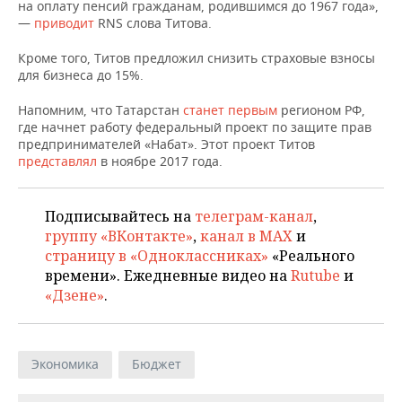
НЕФТЕХИМИЯ
на оплату пенсий гражданам, родившимся до 1967 года»,
—
приводит
RNS слова Титова.
РОЗНИЧНАЯ ТОРГОВЛЯ
НОВОСТИ ТЕХНОЛОГИЙ
МЕРОПРИЯТИЯ
НЕФТЬ
Кроме того, Титов предложил снизить страховые взносы
ТРАНСПОРТ
IT
НОВОСТИ МЕРОПРИЯТИЙ
СПОРТ
для бизнеса до 15%.
ОПК
Напомним, что Татарстан
станет первым
регионом РФ,
УСЛУГИ
МЕДИА
ВЫЕЗДНАЯ РЕДАКЦИЯ
НОВОСТИ СПОРТА
ОБЩЕСТВО
где начнет работу федеральный проект по защите прав
ЭНЕРГЕТИКА
предпринимателей «Набат». Этот проект Титов
ТЕЛЕКОММУНИКАЦИИ
БИЗНЕС-БРАНЧИ
ФУТБОЛ
НОВОСТИ ОБЩЕСТВА
ФОТОГАЛЕРЕЯ
представлял
в ноябре 2017 года.
ONLINE-КОНФЕРЕНЦИИ
ХОККЕЙ
ВЛАСТЬ
СЮЖЕТЫ
Подписывайтесь на
телеграм-канал
,
группу «ВКонтакте»
,
канал в MAX
и
ОТКРЫТАЯ ЛЕКЦИЯ
БАСКЕТБОЛ
ИНФРАСТРУКТУРА
СПРАВОЧНИК
страницу в «Одноклассниках»
«Реального
времени». Ежедневные видео на
Rutube
и
ВОЛЕЙБОЛ
ИСТОРИЯ
СПИСОК ПЕРСОН
ПОЛНАЯ ВЕРСИЯ
«Дзене»
.
КИБЕРСПОРТ
КУЛЬТУРА
СПИСОК КОМПАНИЙ
ФИГУРНОЕ КАТАНИЕ
МЕДИЦИНА
Экономика
Бюджет