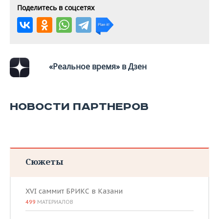
ВОДНЫЕ ВИДЫ СПОРТА
ОБРАЗОВАНИЕ
Поделитесь в соцсетях
ХОККЕЙ С МЯЧОМ
ПРОИСШЕСТВИЯ
«Реальное время» в Дзен
НОВОСТИ ПАРТНЕРОВ
Сюжеты
XVI саммит БРИКС в Казани
499
МАТЕРИАЛОВ