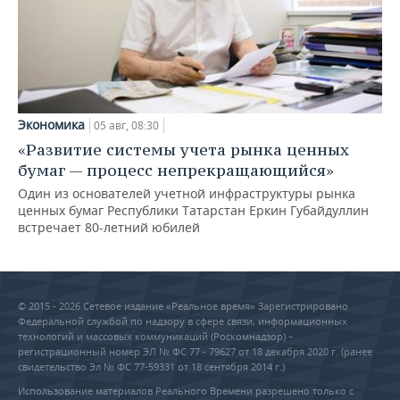
Экономика
05 авг, 08:30
«Развитие системы учета рынка ценных
бумаг — процесс непрекращающийся»
Один из основателей учетной инфраструктуры рынка
ценных бумаг Республики Татарстан Еркин Губайдуллин
встречает 80-летний юбилей
© 2015 - 2026 Сетевое издание «Реальное время» Зарегистрировано
Федеральной службой по надзору в сфере связи, информационных
технологий и массовых коммуникаций (Роскомнадзор) –
регистрационный номер ЭЛ № ФС 77 - 79627 от 18 декабря 2020 г. (ранее
свидетельство Эл № ФС 77-59331 от 18 сентября 2014 г.)
Использование материалов Реального Времени разрешено только с