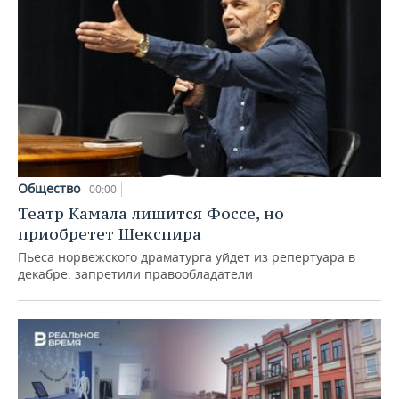
Общество
00:00
Театр Камала лишится Фоссе, но
приобретет Шекспира
Пьеса норвежского драматурга уйдет из репертуара в
декабре: запретили правообладатели