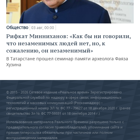
Общество
03 авг, 00:00
Рифкат Минниханов: «Как бы ни говорили,
что незаменимых людей нет, но, к
сожалению, он незаменимый»
В Татарстане прошел семинар памяти археолога Фаяза
Хузина
© 2015 - 2026 Сетевое издание «Реальное время» Зарегистрировано
Федеральной службой по надзору в сфере связи, информационных
технологий и массовых коммуникаций (Роскомнадзор) –
регистрационный номер ЭЛ № ФС 77 - 79627 от 18 декабря 2020 г. (ранее
свидетельство Эл № ФС 77-59331 от 18 сентября 2014 г.)
Использование материалов Реального Времени разрешено только с
предварительного согласия правообладателей, упоминание сайта и
прямая гиперссылка обязательны при частичном или полном
воспроизведении материалов.