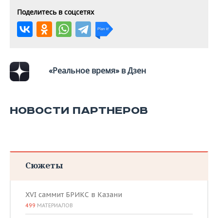
ВОДНЫЕ ВИДЫ СПОРТА
ОБРАЗОВАНИЕ
Поделитесь в соцсетях
ХОККЕЙ С МЯЧОМ
ПРОИСШЕСТВИЯ
«Реальное время» в Дзен
НОВОСТИ ПАРТНЕРОВ
Сюжеты
XVI саммит БРИКС в Казани
499
МАТЕРИАЛОВ