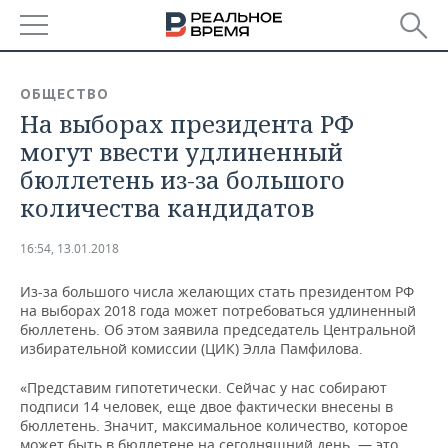
РЕГИОНЫ
ОБЩЕСТВО
На выборах президента РФ
БАШКОРТОСТАН
НОВОСТИ
могут ввести удлиненный
ТАТАРСТАН
АНАЛИТИКА
бюллетень из-за большого
количества кандидатов
УДМУРТИЯ
НОВОСТИ АНАЛИТИКИ
ЭКОНОМИКА
16:54, 13.01.2018
ДЕКЛАРАЦИИ О ДОХОДАХ
НОВОСТИ ЭКОНОМИКИ
ПРОМЫШЛЕННОСТЬ
Из-за большого числа желающих стать президентом РФ
КОРОЛИ ГОСЗАКАЗА ПФО
ФИНАНСЫ
НОВОСТИ
НЕДВИЖИМОСТЬ
на выборах 2018 года может потребоваться удлиненный
ПРОМЫШЛЕННОСТИ
бюллетень. Об этом заявила председатель Центральной
ВУЗЫ ТАТАРСТАНА
БАНКИ
НОВОСТИ НЕДВИЖИМОСТИ
АВТО
избирательной комиссии (ЦИК) Элла Памфилова.
АГРОПРОМ
«Представим гипотетически. Сейчас у нас собирают
КОМУ ПРИНАДЛЕЖАТ
БЮДЖЕТ
НОВОСТИ АВТО
БИЗНЕС
подписи 14 человек, еще двое фактически внесены в
ТОРГОВЫЕ ЦЕНТРЫ
МАШИНОСТРОЕНИЕ
ТАТАРСТАНА
бюллетень. Значит, максимальное количество, которое
ИНВЕСТИЦИИ
НОВОСТИ БИЗНЕСА
ТЕХНОЛОГИИ
может быть в бюллетене на сегодняшний день, — это