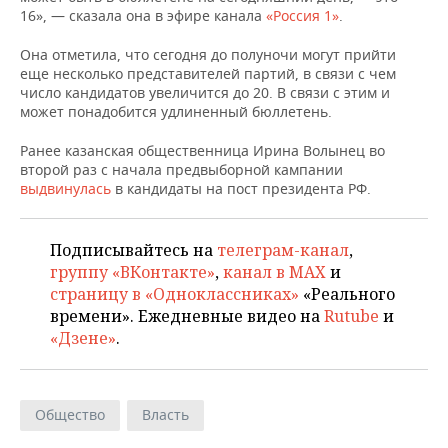
НЕФТЕХИМИЯ
16», — сказала она в эфире канала
«Россия 1»
.
РОЗНИЧНАЯ ТОРГОВЛЯ
НОВОСТИ ТЕХНОЛОГИЙ
МЕРОПРИЯТИЯ
НЕФТЬ
Она отметила, что сегодня до полуночи могут прийти
еще несколько представителей партий, в связи с чем
ТРАНСПОРТ
IT
НОВОСТИ МЕРОПРИЯТИЙ
СПОРТ
число кандидатов увеличится до 20. В связи с этим и
ОПК
может понадобится удлиненный бюллетень.
УСЛУГИ
МЕДИА
ВЫЕЗДНАЯ РЕДАКЦИЯ
НОВОСТИ СПОРТА
ОБЩЕСТВО
ЭНЕРГЕТИКА
Ранее казанская общественница Ирина Волынец во
второй раз с начала предвыборной кампании
ТЕЛЕКОММУНИКАЦИИ
БИЗНЕС-БРАНЧИ
ФУТБОЛ
НОВОСТИ ОБЩЕСТВА
ФОТОГАЛЕРЕЯ
выдвинулась
в кандидаты на пост президента РФ.
ONLINE-КОНФЕРЕНЦИИ
ХОККЕЙ
ВЛАСТЬ
СЮЖЕТЫ
Подписывайтесь на
телеграм-канал
,
ОТКРЫТАЯ ЛЕКЦИЯ
БАСКЕТБОЛ
ИНФРАСТРУКТУРА
СПРАВОЧНИК
группу «ВКонтакте»
,
канал в MAX
и
страницу в «Одноклассниках»
«Реального
ВОЛЕЙБОЛ
ИСТОРИЯ
СПИСОК ПЕРСОН
ПОЛНАЯ ВЕРСИЯ
времени». Ежедневные видео на
Rutube
и
«Дзене»
.
КИБЕРСПОРТ
КУЛЬТУРА
СПИСОК КОМПАНИЙ
ФИГУРНОЕ КАТАНИЕ
МЕДИЦИНА
Общество
Власть