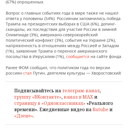
НЕФТЕХИМИЯ
(67%) опрошенных.
РОЗНИЧНАЯ ТОРГОВЛЯ
НОВОСТИ ТЕХНОЛОГИЙ
МЕРОПРИЯТИЯ
Вопрос о главных событиях года в мире также не нашел
НЕФТЬ
ответа у половины (54%). Россиянам запомнились победа
ТРАНСПОРТ
IT
НОВОСТИ МЕРОПРИЯТИЙ
СПОРТ
Трампа на президентских выборах в США (6%), допинг-
ОПК
скандалы, их последствия для участия России в зимней
Олимпиаде (3%), американо-северокорейский
УСЛУГИ
МЕДИА
ВЫЕЗДНАЯ РЕДАКЦИЯ
НОВОСТИ СПОРТА
ОБЩЕСТВО
политический конфликт (3%), события на Украине (2%),
ЭНЕРГЕТИКА
напряженность в отношениях между Россией и Западом
ТЕЛЕКОММУНИКАЦИИ
БИЗНЕС-БРАНЧИ
ФУТБОЛ
НОВОСТИ ОБЩЕСТВА
ФОТОГАЛЕРЕЯ
(1%), заявление Трампа о переносе американского
посольства в Иерусалим (1%),
сообщается
на сайте фонда.
ONLINE-КОНФЕРЕНЦИИ
ХОККЕЙ
ВЛАСТЬ
СЮЖЕТЫ
Ранее ФОМ сообщил, что политиком года по версии
россиян
стал
Путин, деятелем культуры — Хворостовский.
ОТКРЫТАЯ ЛЕКЦИЯ
БАСКЕТБОЛ
ИНФРАСТРУКТУРА
СПРАВОЧНИК
ВОЛЕЙБОЛ
ИСТОРИЯ
СПИСОК ПЕРСОН
ПОЛНАЯ ВЕРСИЯ
Подписывайтесь на
телеграм-канал
,
группу «ВКонтакте»
,
канал в MAX
и
КИБЕРСПОРТ
КУЛЬТУРА
СПИСОК КОМПАНИЙ
страницу в «Одноклассниках»
«Реального
времени». Ежедневные видео на
Rutube
и
«Дзене»
.
ФИГУРНОЕ КАТАНИЕ
МЕДИЦИНА