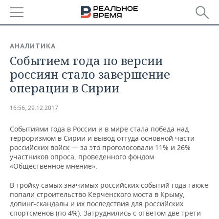
РЕГИОНЫ
АНАЛИТИКА
Событием года по версии
БАШКОРТОСТАН
НОВОСТИ
россиян стало завершение
ТАТАРСТАН
АНАЛИТИКА
операции в Сирии
УДМУРТИЯ
НОВОСТИ АНАЛИТИКИ
ЭКОНОМИКА
16:56, 29.12.2017
ДЕКЛАРАЦИИ О ДОХОДАХ
НОВОСТИ ЭКОНОМИКИ
ПРОМЫШЛЕННОСТЬ
Событиями года в России и в мире стала победа над
терроризмом в Сирии и вывод оттуда основной части
КОРОЛИ ГОСЗАКАЗА ПФО
ФИНАНСЫ
НОВОСТИ
НЕДВИЖИМОСТЬ
российских войск — за это проголосовали 11% и 26%
ПРОМЫШЛЕННОСТИ
участников опроса, проведенного фондом
«Общественное мнение».
ВУЗЫ ТАТАРСТАНА
БАНКИ
НОВОСТИ НЕДВИЖИМОСТИ
АВТО
АГРОПРОМ
В тройку самых значимых российских событий года также
КОМУ ПРИНАДЛЕЖАТ
БЮДЖЕТ
НОВОСТИ АВТО
БИЗНЕС
попали строительство Керченского моста в Крыму,
ТОРГОВЫЕ ЦЕНТРЫ
МАШИНОСТРОЕНИЕ
допинг-скандалы и их последствия для российских
ТАТАРСТАНА
спортсменов (по 4%). Затруднились с ответом две трети
ИНВЕСТИЦИИ
НОВОСТИ БИЗНЕСА
ТЕХНОЛОГИИ