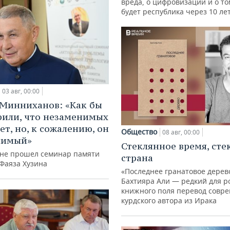
вреда, о цифровизации и о то
будет республика через 10 ле
03 авг, 00:00
Минниханов: «Как бы
рили, что незаменимых
ет, но, к сожалению, он
Общество
08 авг, 00:00
нимый»
Стеклянное время, сте
ане прошел семинар памяти
страна
 Фаяза Хузина
«Последнее гранатовое дерев
Бахтияра Али — редкий для р
книжного поля перевод совр
курдского автора из Ирака