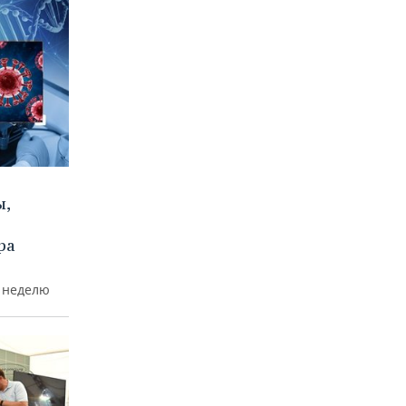
ы,
ра
а неделю