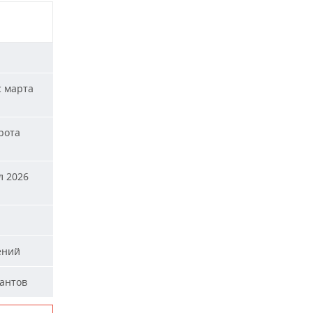
с марта
рота
л 2026
ений
тантов