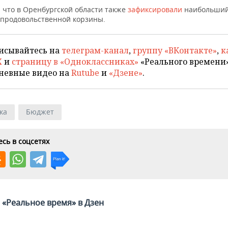
 что в Оренбургской области также
зафиксировали
наибольший
 продовольственной корзины.
исывайтесь на
телеграм-канал
,
группу «ВКонтакте»
,
к
X
и
страницу в «Одноклассниках»
«Реального времени»
невные видео на
Rutube
и
«Дзене»
.
ка
Бюджет
сь в соцсетях
«Реальное время» в Дзен