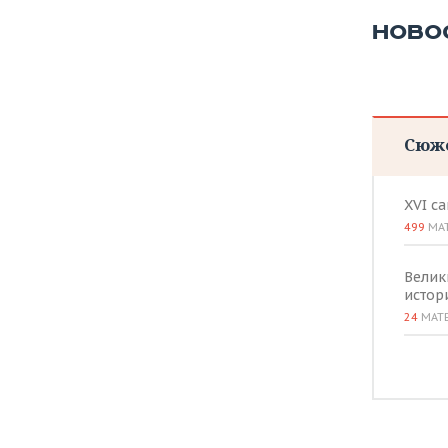
НОВО
Сюж
XVI с
499
МА
Велик
истор
24
МАТ