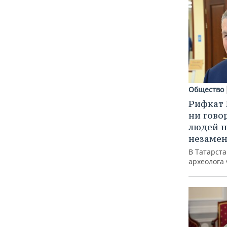
Общество
Рифкат 
ни гово
людей н
незаме
В Татарст
археолога