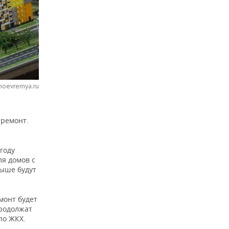
noevremya.ru
премонт.
году
ля домов с
выше будут
монт будет
продолжат
по ЖКХ.