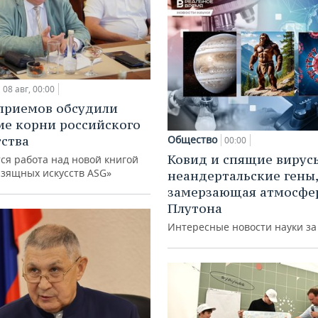
08 авг, 00:00
приемов обсудили
ие корни российского
ства
Общество
00:00
Ковид и спящие вирус
ся работа над новой книгой
изящных искусств ASG»
неандертальские гены,
замерзающая атмосфе
Плутона
Интересные новости науки з