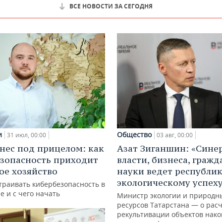
ВСЕ НОВОСТИ ЗА СЕГОДНЯ
и
Общество
31 июл, 00:00
03 авг, 00:00
нес под прицелом: как
Азат Зиганшин: «Сине
зопасность приходит
власти, бизнеса, гражд
кое хозяйство
науки ведет республик
экологическому успех
траивать кибербезопасность в
е и с чего начать
Министр экологии и природн
ресурсов Татарстана — о расч
рекультивации объектов нак