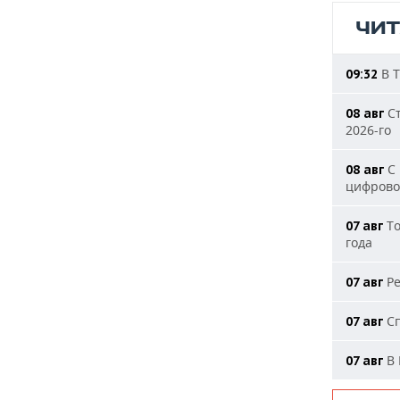
ЧИ
В Т
09:32
Ст
08 авг
2026-го
С 
08 авг
цифрово
То
07 авг
года
Ре
07 авг
Сп
07 авг
В 
07 авг