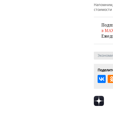
ВОДНЫЕ ВИДЫ СПОРТА
ОБРАЗОВАНИЕ
Напомним,
стоимости
ХОККЕЙ С МЯЧОМ
ПРОИСШЕСТВИЯ
Подп
в MA
Ежед
Экономи
Поделите