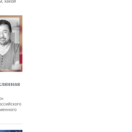
м, какой
т
клянная
о»
оссийского
еменного