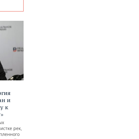
ргия
ан и
у к
у»
ых
истке рек,
опленного