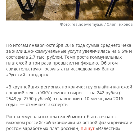
НЕФТЕХИМИЯ
РОЗНИЧНАЯ ТОРГОВЛЯ
НОВОСТИ ТЕХНОЛОГИЙ
МЕРОПРИЯТИЯ
НЕФТЬ
Фото: realnoevremya.ru / Олег Тихонов
ТРАНСПОРТ
IT
НОВОСТИ МЕРОПРИЯТИЙ
СПОРТ
ОПК
УСЛУГИ
МЕДИА
ВЫЕЗДНАЯ РЕДАКЦИЯ
НОВОСТИ СПОРТА
ОБЩЕСТВО
ЭНЕРГЕТИКА
По итогам января-октября 2018 года сумма среднего чека
за жилищно-коммунальные услуги увеличилась на 9,5% и
ТЕЛЕКОММУНИКАЦИИ
БИЗНЕС-БРАНЧИ
ФУТБОЛ
НОВОСТИ ОБЩЕСТВА
ФОТОГАЛЕРЕЯ
составила 2,7 тыс. рублей. Темп роста коммунальных
платежей в три раза превысил инфляцию. Об этом
ONLINE-КОНФЕРЕНЦИИ
ХОККЕЙ
ВЛАСТЬ
СЮЖЕТЫ
свидетельствуют результаты исследования банка
«Русский стандарт».
ОТКРЫТАЯ ЛЕКЦИЯ
БАСКЕТБОЛ
ИНФРАСТРУКТУРА
СПРАВОЧНИК
«В крупнейших регионах по количеству онлайн-платежей
средний чек за ЖКУ немного вырос — на 242 рубля (с
ВОЛЕЙБОЛ
ИСТОРИЯ
СПИСОК ПЕРСОН
ПОЛНАЯ ВЕРСИЯ
2548 до 2790 рублей) в сравнении с 10 месяцами 2016
года», — отмечают эксперты.
КИБЕРСПОРТ
КУЛЬТУРА
СПИСОК КОМПАНИЙ
Рост коммунальных платежей может быть связан с
выходом российской экономики из острой фазы кризиса и
ФИГУРНОЕ КАТАНИЕ
МЕДИЦИНА
ростом заработных плат россиян,
пишут
«Известия».