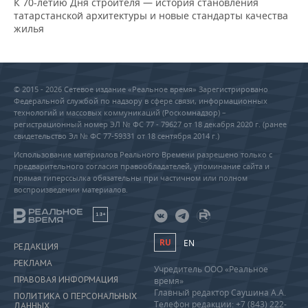
К 70-летию Дня строителя — история становления
татарстанской архитектуры и новые стандарты качества
жилья
© 2015 - 2026 Сетевое издание «Реальное время» Зарегистрировано
Федеральной службой по надзору в сфере связи, информационных
технологий и массовых коммуникаций (Роскомнадзор) –
регистрационный номер ЭЛ № ФС 77 - 79627 от 18 декабря 2020 г. (ранее
свидетельство Эл № ФС 77-59331 от 18 сентября 2014 г.)
Использование материалов Реального Времени разрешено только с
предварительного согласия правообладателей, упоминание сайта и
прямая гиперссылка обязательны при частичном или полном
воспроизведении материалов.
18+
RU
EN
РЕДАКЦИЯ
РЕКЛАМА
Учредитель ООО «Реальное
ПРАВОВАЯ ИНФОРМАЦИЯ
время»
Главный редактор Саушина А.А.
ПОЛИТИКА О ПЕРСОНАЛЬНЫХ
Телефон редакции: +7 (843) 222-
ДАННЫХ