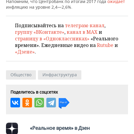
ВОДНЫЕ ВИДЫ СПОРТА
ОБРАЗОВАНИЕ
Напомним, что Центробанк по итогам 2017 года
ожидает
инфляцию на уровне 2,4—2,6%.
ХОККЕЙ С МЯЧОМ
ПРОИСШЕСТВИЯ
Подписывайтесь на
телеграм-канал
,
группу «ВКонтакте»
,
канал в MAX
и
страницу в «Одноклассниках»
«Реального
времени». Ежедневные видео на
Rutube
и
«Дзене»
.
Общество
Инфраструктура
Поделитесь в соцсетях
«Реальное время» в Дзен