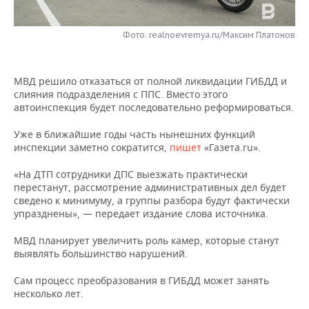
НЕФТЕХИМИЯ
РОЗНИЧНАЯ ТОРГОВЛЯ
НОВОСТИ ТЕХНОЛОГИЙ
МЕРОПРИЯТИЯ
НЕФТЬ
Фото: realnoevremya.ru/Максим Платонов
ТРАНСПОРТ
IT
НОВОСТИ МЕРОПРИЯТИЙ
СПОРТ
ОПК
МВД решило отказаться от полной ликвидации ГИБДД и
УСЛУГИ
МЕДИА
ВЫЕЗДНАЯ РЕДАКЦИЯ
НОВОСТИ СПОРТА
ОБЩЕСТВО
слияния подразделения с ППС. Вместо этого
ЭНЕРГЕТИКА
автоинспекция будет последовательно реформироваться.
ТЕЛЕКОММУНИКАЦИИ
БИЗНЕС-БРАНЧИ
ФУТБОЛ
НОВОСТИ ОБЩЕСТВА
ФОТОГАЛЕРЕЯ
Уже в ближайшие годы часть нынешних функций
инспекции заметно сократится,
пишет
«Газета.ru».
ONLINE-КОНФЕРЕНЦИИ
ХОККЕЙ
ВЛАСТЬ
СЮЖЕТЫ
«На ДТП сотрудники ДПС выезжать практически
ОТКРЫТАЯ ЛЕКЦИЯ
БАСКЕТБОЛ
ИНФРАСТРУКТУРА
СПРАВОЧНИК
перестанут, рассмотрение административных дел будет
сведено к минимуму, а группы разбора будут фактически
упразднены», — передает издание слова источника.
ВОЛЕЙБОЛ
ИСТОРИЯ
СПИСОК ПЕРСОН
ПОЛНАЯ ВЕРСИЯ
МВД планирует увеличить роль камер, которые станут
КИБЕРСПОРТ
КУЛЬТУРА
СПИСОК КОМПАНИЙ
выявлять большинство нарушений.
ФИГУРНОЕ КАТАНИЕ
МЕДИЦИНА
Сам процесс преобразования в ГИБДД может занять
несколько лет.