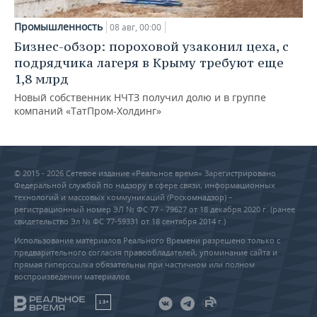
Промышленность
08 авг, 00:00
Бизнес-обзор: пороховой узаконил цеха, с
подрядчика лагеря в Крыму требуют еще
1,8 млрд
Новый собственник НЧТЗ получил долю и в группе
компаний «ТатПром-Холдинг»
© 2015 - 2026 Сетевое издание «Реальное время» Зарегистрировано
Федеральной службой по надзору в сфере связи, информационных
технологий и массовых коммуникаций (Роскомнадзор) –
регистрационный номер ЭЛ № ФС 77 - 79627 от 18 декабря 2020 г. (ранее
свидетельство Эл № ФС 77-59331 от 18 сентября 2014 г.)
Использование материалов Реального Времени разрешено только с
предварительного согласия правообладателей, упоминание сайта и
прямая гиперссылка обязательны при частичном или полном
воспроизведении материалов.
18+