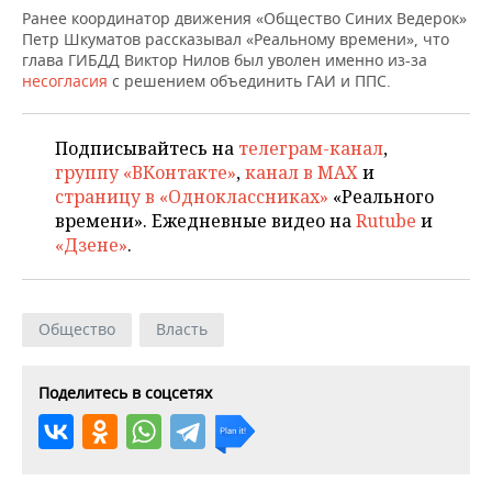
ВОДНЫЕ ВИДЫ СПОРТА
ОБРАЗОВАНИЕ
Ранее координатор движения «Общество Синих Ведерок»
Петр Шкуматов рассказывал «Реальному времени», что
ХОККЕЙ С МЯЧОМ
ПРОИСШЕСТВИЯ
глава ГИБДД Виктор Нилов был уволен именно из-за
несогласия
с решением объединить ГАИ и ППС.
Подписывайтесь на
телеграм-канал
,
группу «ВКонтакте»
,
канал в MAX
и
страницу в «Одноклассниках»
«Реального
времени». Ежедневные видео на
Rutube
и
«Дзене»
.
Общество
Власть
Поделитесь в соцсетях