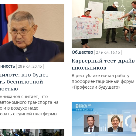
Общество
27 июл, 16:15
Карьерный тест-драйв
нность
28 июл, 20:45
школьников
пилоте: кто будет
В республике начал работу
ть беспилотной
профориентационный форум
«Профессии будущего»
ностью
нниханов считает, что
автономного транспорта на
е и в воздухе надо
овать с единой платформы