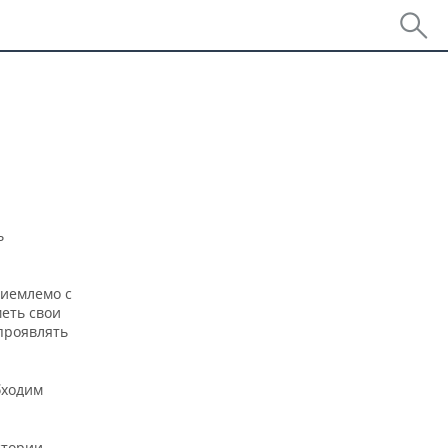
ь
риемлемо с
меть свои
проявлять
бходим
стории