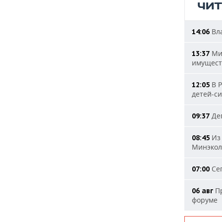
ЧИ
Вла
14:06
Мин
13:37
имущест
В Р
12:05
детей-с
Деп
09:37
Из 
08:45
Минэкол
Сег
07:00
Пр
06 авг
форуме