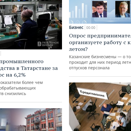
Бизнес
00:00
Опрос предпринимател
организуете работу с 
летом?
Казанские бизнесмены — о то
 промышленного
проходит для них период лет
дства в Татарстане за
отпусков персонала
ос на 6,2%
показатели более чем
 обрабатывающих
тв снизились