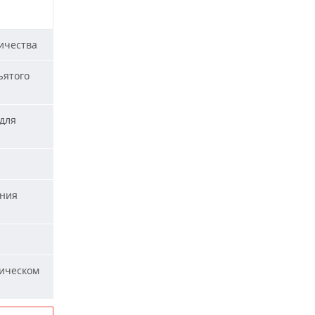
ичества
ъятого
для
ания
ическом