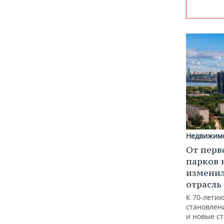
Недвижим
От перв
парков 
изменил
отрасль
К 70-лети
становлен
и новые с