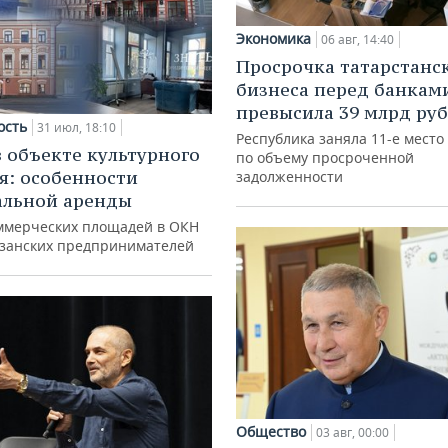
Экономика
06 авг, 14:40
Просрочка татарстанс
бизнеса перед банкам
превысила 39 млрд ру
ость
31 июл, 18:10
Республика заняла 11-е место
в объекте культурного
по объему просроченной
я: особенности
задолженности
альной аренды
ммерческих площадей в ОКН
азанских предпринимателей
Общество
03 авг, 00:00