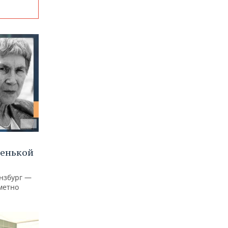
ленькой
нзбург —
аметно