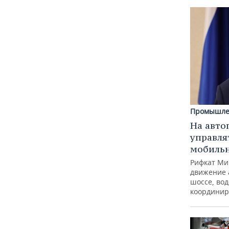
Промышле
На авто
управля
мобиль
Рифкат Ми
движение 
шоссе, вод
координир