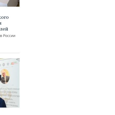
кого
и
блей
 в России