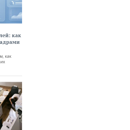
ей: как
кадрами
м, как
них