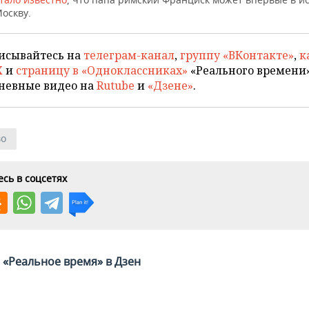
оскву.
исывайтесь на
телеграм-канал
,
группу «ВКонтакте»
,
к
X
и
страницу в «Одноклассниках»
«Реального времени»
невные видео на
Rutube
и
«Дзене»
.
во
сь в соцсетях
«Реальное время» в Дзен