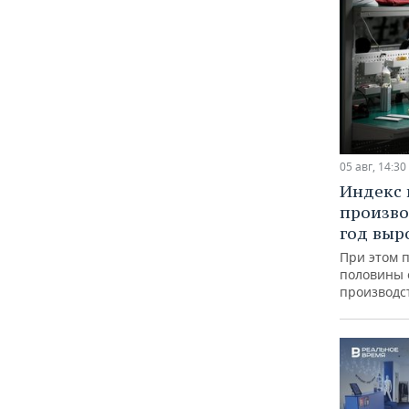
05 авг, 14:30
Индекс
произво
год выр
При этом 
половины
производс