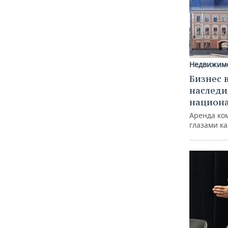
Недвижим
Бизнес 
наследи
национ
Аренда ко
глазами к