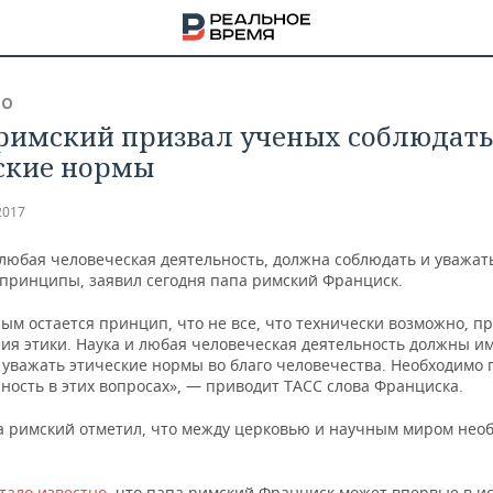
ВО
римский призвал ученых соблюдать
ские нормы
2017
 любая человеческая деятельность, должна соблюдать и уважат
 принципы, заявил сегодня папа римский Франциск.
ым остается принцип, что не все, что технически возможно, п
ия этики. Наука и любая человеческая деятельность должны и
 уважать этические нормы во благо человечества. Необходимо 
ность в этих вопросах», — приводит ТАСС слова Франциска.
а римский отметил, что между церковью и научным миром нео
НА
тало известно
, что папа римский Франциск может впервые в и