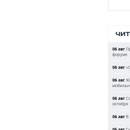
ЧИ
Пр
06 авг
форуме
«О
06 авг
Жи
06 авг
мобильн
Со
06 авг
октября
В 
06 авг
Су
06 авг