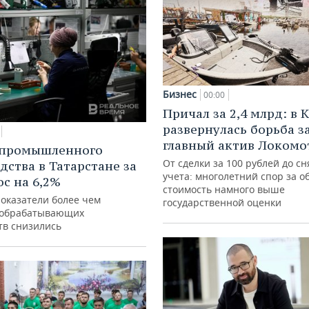
Бизнес
00:00
Причал за 2,4 млрд: в 
развернулась борьба з
главный актив Локомо
 промышленного
От сделки за 100 рублей до сн
дства в Татарстане за
учета: многолетний спор за о
ос на 6,2%
стоимость намного выше
показатели более чем
государственной оценки
 обрабатывающих
тв снизились