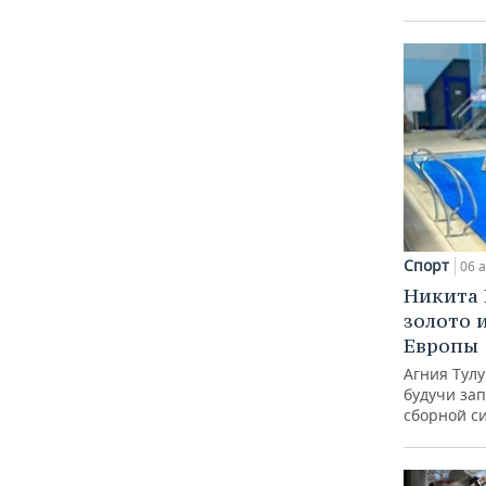
Спорт
06 а
Никита 
золото 
Европы
Агния Тул
будучи зап
сборной с