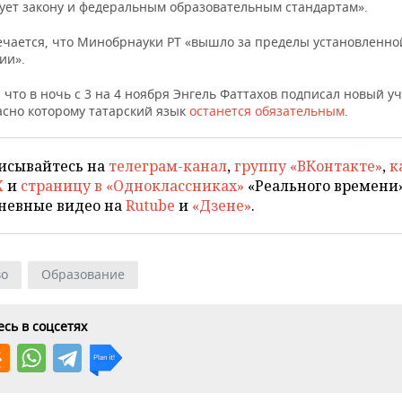
вует закону и федеральным образовательным стандартам».
ечается, что Минобрнауки РТ «вышло за пределы установленно
ии».
что в ночь с 3 на 4 ноября Энгель Фаттахов подписал новый у
асно которому татарский язык
останется обязательным
.
исывайтесь на
телеграм-канал
,
группу «ВКонтакте»
,
к
X
и
страницу в «Одноклассниках»
«Реального времени»
невные видео на
Rutube
и
«Дзене»
.
во
Образование
сь в соцсетях