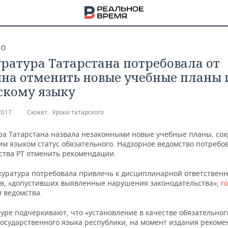
ВО
ратура Татарстана потребовала от
на отменить новые учебные планы 
скому языку
2017
Сюжет:
Уроки татарского
ра Татарстана назвала незаконными новые учебные планы, с
им языком статус обязательного. Надзорное ведомство потребо
ства РТ отменить рекомендации.
куратура потребовала привлечь к дисциплинарной ответственн
в, «допустивших выявленные нарушения законодательства»,
г
 ведомства.
НА
уре подчеркивают, что «установление в качестве обязательног
государственного языка республики, на момент издания рекоме