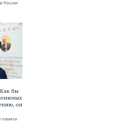
 в России
Как бы
аменимых
ению, он
р памяти