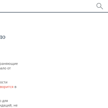
по
охраняющие
вало от
ости
оворится
в
о для
ндаций, не