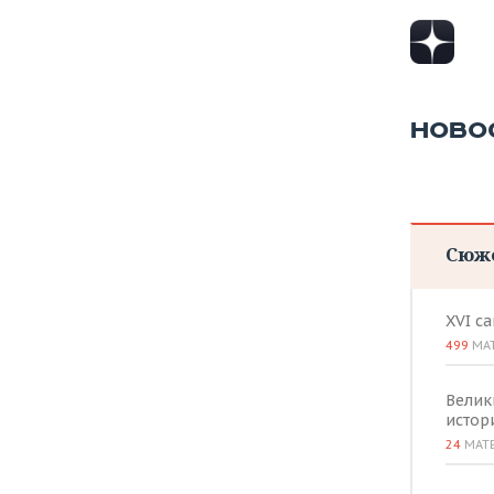
ВОДНЫЕ ВИДЫ СПОРТА
ОБРАЗОВАНИЕ
ХОККЕЙ С МЯЧОМ
ПРОИСШЕСТВИЯ
НОВО
Сюж
XVI с
499
МА
Велик
истор
24
МАТ