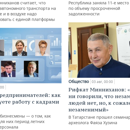
нниханов считает, что
Республика заняла 11-е место
автономного транспорта на
по объему просроченной
е и в воздухе надо
задолженности
овать с единой платформы
Общество
03 авг, 00:00
:00
Рифкат Минниханов: «
редпринимателей: как
ни говорили, что нез
уете работу с кадрами
людей нет, но, к сожал
незаменимый»
 бизнесмены — о том, как
В Татарстане прошел семина
для них период летних
археолога Фаяза Хузина
персонала