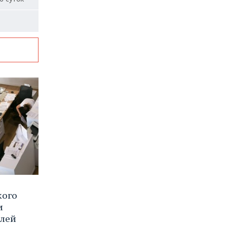
кого
и
блей