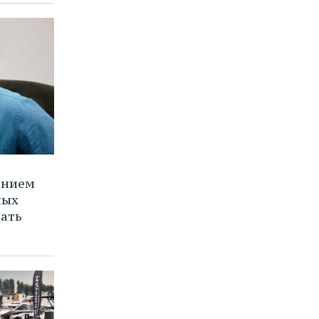
ением
ных
нать