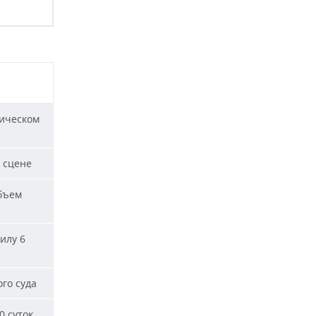
ическом
 сцене
бъем
илу 6
го суда
0 суток