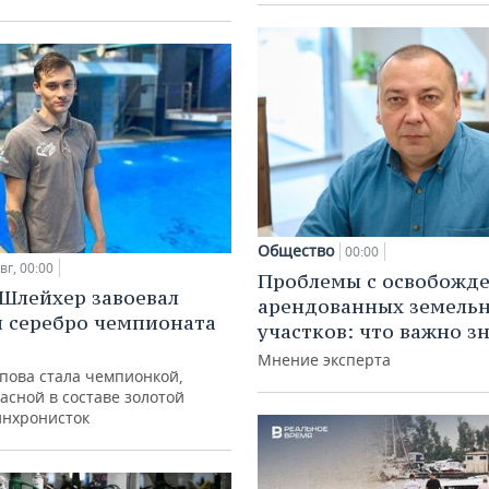
Общество
00:00
вг, 00:00
Проблемы с освобожд
Шлейхер завоевал
арендованных земель
и серебро чемпионата
участков: что важно з
Мнение эксперта
упова стала чемпионкой,
асной в составе золотой
инхронисток