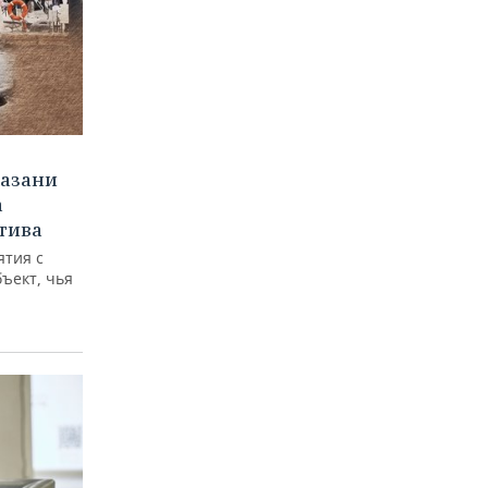
Казани
а
тива
ятия с
бъект, чья