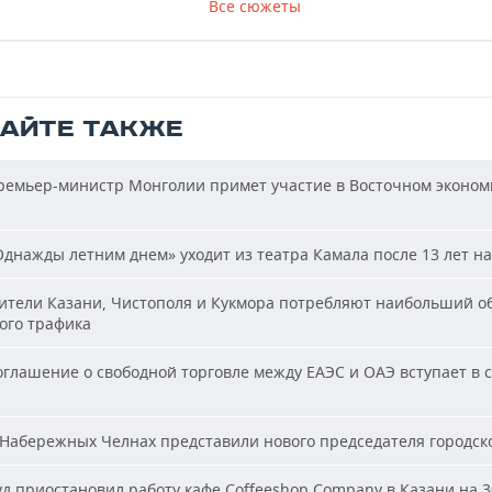
Все сюжеты
ТАЙТЕ ТАКЖЕ
емьер-министр Монголии примет участие в Восточном эконом
днажды летним днем» уходит из театра Камала после 13 лет на
тели Казани, Чистополя и Кукмора потребляют наибольший о
ого трафика
глашение о свободной торговле между ЕАЭС и ОАЭ вступает в с
Набережных Челнах представили нового председателя городско
д приостановил работу кафе Coffeeshop Company в Казани на 3