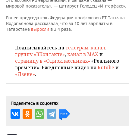
Это абсолютно европейский, я бы даже сказала —
НЕФТЕХИМИЯ
мировой показатель», — цитирует Голодец «Интерфакс».
РОЗНИЧНАЯ ТОРГОВЛЯ
НОВОСТИ ТЕХНОЛОГИЙ
МЕРОПРИЯТИЯ
НЕФТЬ
Ранее председатель Федерации профсоюзов РТ Татьяна
Водопьянова рассказала, что за 10 лет зарплаты в
ТРАНСПОРТ
IT
НОВОСТИ МЕРОПРИЯТИЙ
СПОРТ
Татарстане
выросли
в 3,4 раза.
ОПК
УСЛУГИ
МЕДИА
ВЫЕЗДНАЯ РЕДАКЦИЯ
НОВОСТИ СПОРТА
ОБЩЕСТВО
ЭНЕРГЕТИКА
Подписывайтесь на
телеграм-канал
,
ТЕЛЕКОММУНИКАЦИИ
БИЗНЕС-БРАНЧИ
ФУТБОЛ
НОВОСТИ ОБЩЕСТВА
ФОТОГАЛЕРЕЯ
группу «ВКонтакте»
,
канал в MAX
и
страницу в «Одноклассниках»
«Реального
ONLINE-КОНФЕРЕНЦИИ
ХОККЕЙ
ВЛАСТЬ
СЮЖЕТЫ
времени». Ежедневные видео на
Rutube
и
«Дзене»
.
ОТКРЫТАЯ ЛЕКЦИЯ
БАСКЕТБОЛ
ИНФРАСТРУКТУРА
СПРАВОЧНИК
ВОЛЕЙБОЛ
ИСТОРИЯ
СПИСОК ПЕРСОН
ПОЛНАЯ ВЕРСИЯ
Поделитесь в соцсетях
КИБЕРСПОРТ
КУЛЬТУРА
СПИСОК КОМПАНИЙ
ФИГУРНОЕ КАТАНИЕ
МЕДИЦИНА