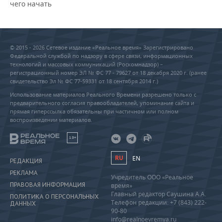
чего начать
© 2015 - 2026 Сетевое издание «Реальное время» Зарегистрировано
Федеральной службой по надзору в сфере связи, информационных
технологий и массовых коммуникаций (Роскомнадзор) –
регистрационный номер ЭЛ № ФС 77 - 79627 от 18 декабря 2020 г. (ранее
свидетельство Эл № ФС 77-59331 от 18 сентября 2014 г.)
Использование материалов Реального Времени разрешено только с
предварительного согласия правообладателей, упоминание сайта и
прямая гиперссылка обязательны при частичном или полном
воспроизведении материалов.
18+
RU
EN
РЕДАКЦИЯ
РЕКЛАМА
Учредитель ООО «Реальное
ПРАВОВАЯ ИНФОРМАЦИЯ
время»
Главный редактор Саушина А.А.
ПОЛИТИКА О ПЕРСОНАЛЬНЫХ
Телефон редакции: +7 (843) 222-
ДАННЫХ
90-80
info@realnoevremya.ru