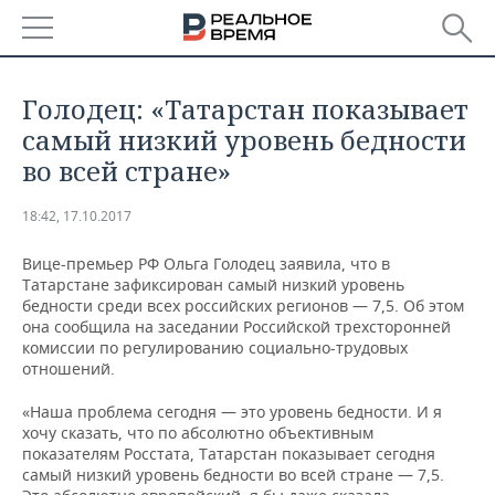
РЕГИОНЫ
Голодец: «Татарстан показывает
БАШКОРТОСТАН
НОВОСТИ
самый низкий уровень бедности
во всей стране»
ТАТАРСТАН
АНАЛИТИКА
18:42, 17.10.2017
УДМУРТИЯ
НОВОСТИ АНАЛИТИКИ
ЭКОНОМИКА
Вице-премьер РФ Ольга Голодец заявила, что в
ДЕКЛАРАЦИИ О ДОХОДАХ
НОВОСТИ ЭКОНОМИКИ
ПРОМЫШЛЕННОСТЬ
Татарстане зафиксирован самый низкий уровень
бедности среди всех российских регионов — 7,5. Об этом
она сообщила на заседании Российской трехсторонней
КОРОЛИ ГОСЗАКАЗА ПФО
ФИНАНСЫ
НОВОСТИ
НЕДВИЖИМОСТЬ
комиссии по регулированию социально-трудовых
ПРОМЫШЛЕННОСТИ
отношений.
ВУЗЫ ТАТАРСТАНА
БАНКИ
НОВОСТИ НЕДВИЖИМОСТИ
АВТО
АГРОПРОМ
«Наша проблема сегодня — это уровень бедности. И я
хочу сказать, что по абсолютно объективным
КОМУ ПРИНАДЛЕЖАТ
БЮДЖЕТ
НОВОСТИ АВТО
БИЗНЕС
ТОРГОВЫЕ ЦЕНТРЫ
МАШИНОСТРОЕНИЕ
показателям Росстата, Татарстан показывает сегодня
ТАТАРСТАНА
самый низкий уровень бедности во всей стране — 7,5.
ИНВЕСТИЦИИ
НОВОСТИ БИЗНЕСА
ТЕХНОЛОГИИ