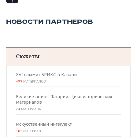
ВОДНЫЕ ВИДЫ СПОРТА
ОБРАЗОВАНИЕ
ХОККЕЙ С МЯЧОМ
ПРОИСШЕСТВИЯ
НОВОСТИ ПАРТНЕРОВ
Сюжеты
XVI саммит БРИКС в Казани
499
МАТЕРИАЛОВ
Великие воины Татарии. Цикл исторических
материалов
24
МАТЕРИАЛА
Искусственный интеллект
181
МАТЕРИАЛ