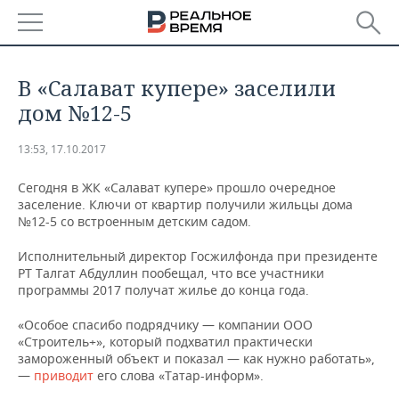
РЕГИОНЫ
В «Салават купере» заселили
БАШКОРТОСТАН
НОВОСТИ
дом №12-5
ТАТАРСТАН
АНАЛИТИКА
13:53, 17.10.2017
УДМУРТИЯ
НОВОСТИ АНАЛИТИКИ
ЭКОНОМИКА
Сегодня в ЖК «Салават купере» прошло очередное
заселение. Ключи от квартир получили жильцы дома
№12-5 со встроенным детским садом.
ДЕКЛАРАЦИИ О ДОХОДАХ
НОВОСТИ ЭКОНОМИКИ
ПРОМЫШЛЕННОСТЬ
Исполнительный директор Госжилфонда при президенте
КОРОЛИ ГОСЗАКАЗА ПФО
ФИНАНСЫ
НОВОСТИ
НЕДВИЖИМОСТЬ
РТ Талгат Абдуллин пообещал, что все участники
ПРОМЫШЛЕННОСТИ
программы 2017 получат жилье до конца года.
ВУЗЫ ТАТАРСТАНА
БАНКИ
НОВОСТИ НЕДВИЖИМОСТИ
АВТО
АГРОПРОМ
«Особое спасибо подрядчику — компании ООО
«Строитель+», который подхватил практически
КОМУ ПРИНАДЛЕЖАТ
БЮДЖЕТ
НОВОСТИ АВТО
БИЗНЕС
замороженный объект и показал — как нужно работать»,
ТОРГОВЫЕ ЦЕНТРЫ
МАШИНОСТРОЕНИЕ
—
приводит
его слова «Татар-информ».
ТАТАРСТАНА
ИНВЕСТИЦИИ
НОВОСТИ БИЗНЕСА
ТЕХНОЛОГИИ