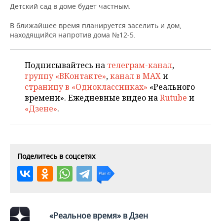
НЕФТЕХИМИЯ
Детский сад в доме будет частным.
РОЗНИЧНАЯ ТОРГОВЛЯ
НОВОСТИ ТЕХНОЛОГИЙ
МЕРОПРИЯТИЯ
В ближайшее время планируется заселить и дом,
НЕФТЬ
находящийся напротив дома №12-5.
ТРАНСПОРТ
IT
НОВОСТИ МЕРОПРИЯТИЙ
СПОРТ
ОПК
УСЛУГИ
МЕДИА
ВЫЕЗДНАЯ РЕДАКЦИЯ
НОВОСТИ СПОРТА
ОБЩЕСТВО
Подписывайтесь на
телеграм-канал
,
ЭНЕРГЕТИКА
группу «ВКонтакте»
,
канал в MAX
и
ТЕЛЕКОММУНИКАЦИИ
БИЗНЕС-БРАНЧИ
ФУТБОЛ
НОВОСТИ ОБЩЕСТВА
страницу в «Одноклассниках»
«Реального
ФОТОГАЛЕРЕЯ
времени». Ежедневные видео на
Rutube
и
«Дзене»
.
ONLINE-КОНФЕРЕНЦИИ
ХОККЕЙ
ВЛАСТЬ
СЮЖЕТЫ
ОТКРЫТАЯ ЛЕКЦИЯ
БАСКЕТБОЛ
ИНФРАСТРУКТУРА
СПРАВОЧНИК
ВОЛЕЙБОЛ
ИСТОРИЯ
СПИСОК ПЕРСОН
ПОЛНАЯ ВЕРСИЯ
Поделитесь в соцсетях
КИБЕРСПОРТ
КУЛЬТУРА
СПИСОК КОМПАНИЙ
ФИГУРНОЕ КАТАНИЕ
МЕДИЦИНА
«Реальное время» в Дзен