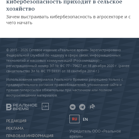
кибербезопасность приходит в сельское
хозяйство
Зачем выстраивать кибербезопасность в агросекторе и с
чего начать
© 2015 - 2026 Сетевое издание «Реальное время» Зарегистрировано
Федеральной службой по надзору в сфере связи, информационных
технологий и массовых коммуникаций (Роскомнадзор) –
регистрационный номер ЭЛ № ФС 77 - 79627 от 18 декабря 2020 г. (ранее
свидетельство Эл № ФС 77-59331 от 18 сентября 2014 г.)
Использование материалов Реального Времени разрешено только с
предварительного согласия правообладателей, упоминание сайта и
прямая гиперссылка обязательны при частичном или полном
воспроизведении материалов.
18+
RU
EN
РЕДАКЦИЯ
РЕКЛАМА
Учредитель ООО «Реальное
ПРАВОВАЯ ИНФОРМАЦИЯ
время»