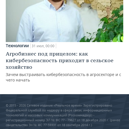
Технологии
31 июл, 00:00
Агробизнес под прицелом: как
кибербезопасность приходит в сельское
хозяйство
Зачем выстраивать кибербезопасность в агросекторе и с
чего начать
© 2015 - 2026 Сетевое издание «Реальное время» Зарегистрировано
Федеральной службой по надзору в сфере связи, информационных
технологий и массовых коммуникаций (Роскомнадзор) –
регистрационный номер ЭЛ № ФС 77 - 79627 от 18 декабря 2020 г. (ранее
свидетельство Эл № ФС 77-59331 от 18 сентября 2014 г.)