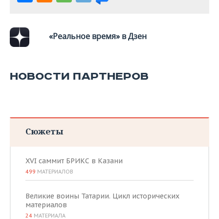
ВОДНЫЕ ВИДЫ СПОРТА
ОБРАЗОВАНИЕ
ХОККЕЙ С МЯЧОМ
ПРОИСШЕСТВИЯ
«Реальное время» в Дзен
НОВОСТИ ПАРТНЕРОВ
Сюжеты
XVI саммит БРИКС в Казани
499
МАТЕРИАЛОВ
Великие воины Татарии. Цикл исторических
материалов
24
МАТЕРИАЛА