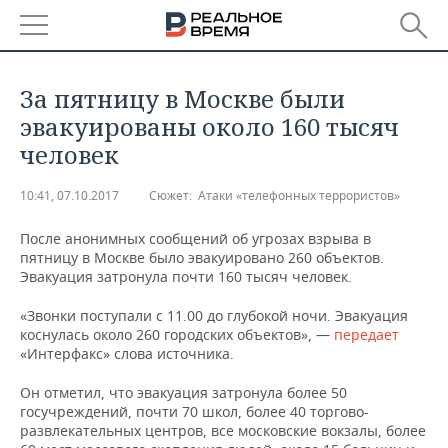
РЕГИОНЫ
За пятницу в Москве были
БАШКОРТОСТАН
НОВОСТИ
эвакуированы около 160 тысяч
человек
ТАТАРСТАН
АНАЛИТИКА
10:41, 07.10.2017
Сюжет:
Атаки «телефонных террористов»
УДМУРТИЯ
НОВОСТИ АНАЛИТИКИ
ЭКОНОМИКА
После анонимных сообщений об угрозах взрыва в
ДЕКЛАРАЦИИ О ДОХОДАХ
НОВОСТИ ЭКОНОМИКИ
ПРОМЫШЛЕННОСТЬ
пятницу в Москве было эвакуировано 260 объектов.
Эвакуация затронула почти 160 тысяч человек.
КОРОЛИ ГОСЗАКАЗА ПФО
ФИНАНСЫ
НОВОСТИ
НЕДВИЖИМОСТЬ
«Звонки поступали с 11.00 до глубокой ночи. Эвакуация
ПРОМЫШЛЕННОСТИ
коснулась около 260 городских объектов», —
передает
ВУЗЫ ТАТАРСТАНА
БАНКИ
НОВОСТИ НЕДВИЖИМОСТИ
АВТО
«Интерфакс» слова источника.
АГРОПРОМ
Он отметил, что эвакуация затронула более 50
КОМУ ПРИНАДЛЕЖАТ
БЮДЖЕТ
НОВОСТИ АВТО
БИЗНЕС
ТОРГОВЫЕ ЦЕНТРЫ
МАШИНОСТРОЕНИЕ
госучреждений, почти 70 школ, более 40 торгово-
ТАТАРСТАНА
развлекательных центров, все московские вокзалы, более
ИНВЕСТИЦИИ
НОВОСТИ БИЗНЕСА
ТЕХНОЛОГИИ