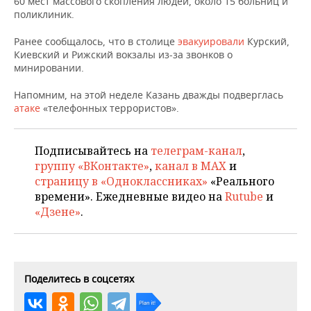
60 мест массового скопления людей, около 15 больниц и
НЕФТЕХИМИЯ
поликлиник.
РОЗНИЧНАЯ ТОРГОВЛЯ
НОВОСТИ ТЕХНОЛОГИЙ
МЕРОПРИЯТИЯ
НЕФТЬ
Ранее сообщалось, что в столице
эвакуировали
Курский,
Киевский и Рижский вокзалы из-за звонков о
ТРАНСПОРТ
IT
НОВОСТИ МЕРОПРИЯТИЙ
СПОРТ
минировании.
ОПК
УСЛУГИ
МЕДИА
ВЫЕЗДНАЯ РЕДАКЦИЯ
НОВОСТИ СПОРТА
ОБЩЕСТВО
Напомним, на этой неделе Казань дважды подверглась
ЭНЕРГЕТИКА
атаке
«телефонных террористов».
ТЕЛЕКОММУНИКАЦИИ
БИЗНЕС-БРАНЧИ
ФУТБОЛ
НОВОСТИ ОБЩЕСТВА
ФОТОГАЛЕРЕЯ
Подписывайтесь на
телеграм-канал
,
ONLINE-КОНФЕРЕНЦИИ
ХОККЕЙ
ВЛАСТЬ
СЮЖЕТЫ
группу «ВКонтакте»
,
канал в MAX
и
страницу в «Одноклассниках»
«Реального
ОТКРЫТАЯ ЛЕКЦИЯ
БАСКЕТБОЛ
ИНФРАСТРУКТУРА
СПРАВОЧНИК
времени». Ежедневные видео на
Rutube
и
«Дзене»
.
ВОЛЕЙБОЛ
ИСТОРИЯ
СПИСОК ПЕРСОН
ПОЛНАЯ ВЕРСИЯ
КИБЕРСПОРТ
КУЛЬТУРА
СПИСОК КОМПАНИЙ
Поделитесь в соцсетях
ФИГУРНОЕ КАТАНИЕ
МЕДИЦИНА