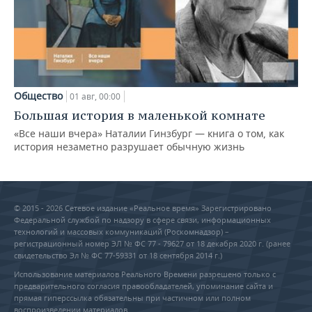
Общество
01 авг, 00:00
Большая история в маленькой комнате
«Все наши вчера» Наталии Гинзбург — книга о том, как
история незаметно разрушает обычную жизнь
© 2015 - 2026 Сетевое издание «Реальное время» Зарегистрировано
Федеральной службой по надзору в сфере связи, информационных
технологий и массовых коммуникаций (Роскомнадзор) –
регистрационный номер ЭЛ № ФС 77 - 79627 от 18 декабря 2020 г. (ранее
свидетельство Эл № ФС 77-59331 от 18 сентября 2014 г.)
Использование материалов Реального Времени разрешено только с
предварительного согласия правообладателей, упоминание сайта и
прямая гиперссылка обязательны при частичном или полном
воспроизведении материалов.