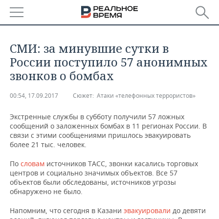
РЕГИОНЫ
СМИ: за минувшие сутки в
БАШКОРТОСТАН
НОВОСТИ
России поступило 57 анонимных
звонков о бомбах
ТАТАРСТАН
АНАЛИТИКА
00:54, 17.09.2017
Сюжет:
Атаки «телефонных террористов»
УДМУРТИЯ
НОВОСТИ АНАЛИТИКИ
ЭКОНОМИКА
Экстренные службы в субботу получили 57 ложных
ДЕКЛАРАЦИИ О ДОХОДАХ
НОВОСТИ ЭКОНОМИКИ
ПРОМЫШЛЕННОСТЬ
сообщений о заложенных бомбах в 11 регионах России. В
связи с этими сообщениями пришлось эвакуировать
более 21 тыс. человек.
КОРОЛИ ГОСЗАКАЗА ПФО
ФИНАНСЫ
НОВОСТИ
НЕДВИЖИМОСТЬ
ПРОМЫШЛЕННОСТИ
По
словам
источников ТАСС, звонки касались торговых
ВУЗЫ ТАТАРСТАНА
БАНКИ
НОВОСТИ НЕДВИЖИМОСТИ
АВТО
центров и социально значимых объектов. Все 57
АГРОПРОМ
объектов были обследованы, источников угрозы
обнаружено не было.
КОМУ ПРИНАДЛЕЖАТ
БЮДЖЕТ
НОВОСТИ АВТО
БИЗНЕС
ТОРГОВЫЕ ЦЕНТРЫ
МАШИНОСТРОЕНИЕ
ТАТАРСТАНА
Напомним, что сегодня в Казани
эвакуировали
до девяти
ИНВЕСТИЦИИ
НОВОСТИ БИЗНЕСА
ТЕХНОЛОГИИ