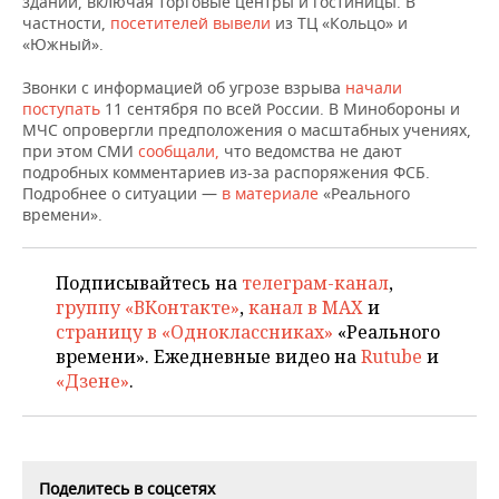
зданий, включая торговые центры и гостиницы. В
НЕФТЕХИМИЯ
частности,
посетителей вывели
из ТЦ «Кольцо» и
РОЗНИЧНАЯ ТОРГОВЛЯ
НОВОСТИ ТЕХНОЛОГИЙ
МЕРОПРИЯТИЯ
«Южный».
НЕФТЬ
Звонки с информацией об угрозе взрыва
начали
ТРАНСПОРТ
IT
НОВОСТИ МЕРОПРИЯТИЙ
СПОРТ
поступать
ОПК
11 сентября по всей России. В Минобороны и
МЧС опровергли предположения о масштабных учениях,
УСЛУГИ
МЕДИА
ВЫЕЗДНАЯ РЕДАКЦИЯ
НОВОСТИ СПОРТА
ОБЩЕСТВО
при этом СМИ
сообщали,
что ведомства не дают
ЭНЕРГЕТИКА
подробных комментариев из-за распоряжения ФСБ.
Подробнее о ситуации —
в материале
«Реального
ТЕЛЕКОММУНИКАЦИИ
БИЗНЕС-БРАНЧИ
ФУТБОЛ
НОВОСТИ ОБЩЕСТВА
ФОТОГАЛЕРЕЯ
времени».
ONLINE-КОНФЕРЕНЦИИ
ХОККЕЙ
ВЛАСТЬ
СЮЖЕТЫ
Подписывайтесь на
телеграм-канал
,
ОТКРЫТАЯ ЛЕКЦИЯ
БАСКЕТБОЛ
ИНФРАСТРУКТУРА
СПРАВОЧНИК
группу «ВКонтакте»
,
канал в MAX
и
страницу в «Одноклассниках»
«Реального
ВОЛЕЙБОЛ
ИСТОРИЯ
СПИСОК ПЕРСОН
ПОЛНАЯ ВЕРСИЯ
времени». Ежедневные видео на
Rutube
и
«Дзене»
.
КИБЕРСПОРТ
КУЛЬТУРА
СПИСОК КОМПАНИЙ
ФИГУРНОЕ КАТАНИЕ
МЕДИЦИНА
Поделитесь в соцсетях