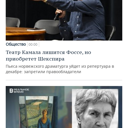
Общество
00:00
Театр Камала лишится Фоссе, но
приобретет Шекспира
Пьеса норвежского драматурга уйдет из репертуара в
декабре: запретили правообладатели