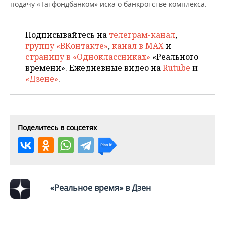
ВОДНЫЕ ВИДЫ СПОРТА
ОБРАЗОВАНИЕ
подачу «Татфондбанком» иска о банкротстве комплекса.
ХОККЕЙ С МЯЧОМ
ПРОИСШЕСТВИЯ
Подписывайтесь на
телеграм-канал
,
группу «ВКонтакте»
,
канал в MAX
и
страницу в «Одноклассниках»
«Реального
времени». Ежедневные видео на
Rutube
и
«Дзене»
.
Поделитесь в соцсетях
«Реальное время» в Дзен