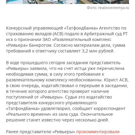
НЕФТЕХИМИЯ
Фото: realnoevremya.ru
РОЗНИЧНАЯ ТОРГОВЛЯ
НОВОСТИ ТЕХНОЛОГИЙ
МЕРОПРИЯТИЯ
НЕФТЬ
ТРАНСПОРТ
IT
НОВОСТИ МЕРОПРИЯТИЙ
СПОРТ
Конкурсный управляющий «Татфондбанка» Агентство по
ОПК
страхованию вкладов (АСВ) подало в Арбитражный суд РТ
УСЛУГИ
МЕДИА
ВЫЕЗДНАЯ РЕДАКЦИЯ
НОВОСТИ СПОРТА
ОБЩЕСТВО
иск о признании ЗАО «Развлекательный комплекс
ЭНЕРГЕТИКА
«Ривьера» банкротом. Согласно материалам дела, сумма
требований к ответчику составляет 3,2 млн рублей.
ТЕЛЕКОММУНИКАЦИИ
БИЗНЕС-БРАНЧИ
ФУТБОЛ
НОВОСТИ ОБЩЕСТВА
ФОТОГАЛЕРЕЯ
В ходе прошедшего сегодня заседания представитель
ONLINE-КОНФЕРЕНЦИИ
ХОККЕЙ
ВЛАСТЬ
СЮЖЕТЫ
«Ривьеры» заявила, что на счет истца уже перечислена
необходимая сумма, в силу этого требования к
развлекательному комплексу необоснованны. Юрист АСВ,
ОТКРЫТАЯ ЛЕКЦИЯ
БАСКЕТБОЛ
ИНФРАСТРУКТУРА
СПРАВОЧНИК
в свою очередь, ходатайствовал о перерыве в заседании,
в течение которого агентство проверит наличие
ВОЛЕЙБОЛ
ИСТОРИЯ
СПИСОК ПЕРСОН
ПОЛНАЯ ВЕРСИЯ
поступлений от «Ривьеры». Судья это ходатайство
представителя конкурсного управляющего
КИБЕРСПОРТ
КУЛЬТУРА
СПИСОК КОМПАНИЙ
«Татфондбанка» удовлетворил, сообщает корреспондент
«Реального времени» из зала суда. Окончательное
решение станет известно через несколько дней.
ФИГУРНОЕ КАТАНИЕ
МЕДИЦИНА
Ранее представители «Ривьеры»
прокомментировали