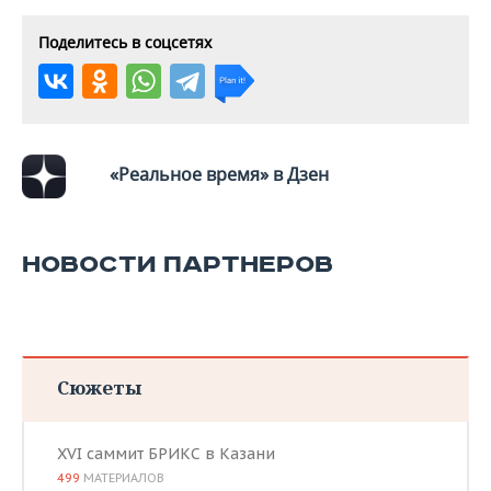
ВОДНЫЕ ВИДЫ СПОРТА
ОБРАЗОВАНИЕ
Поделитесь в соцсетях
ХОККЕЙ С МЯЧОМ
ПРОИСШЕСТВИЯ
«Реальное время» в Дзен
НОВОСТИ ПАРТНЕРОВ
Сюжеты
XVI саммит БРИКС в Казани
499
МАТЕРИАЛОВ