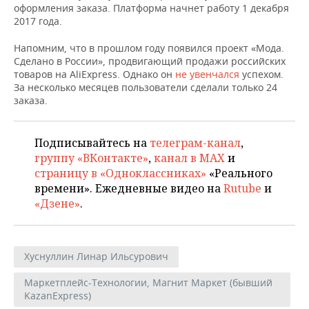
НЕФТЕХИМИЯ
оформления заказа. Платформа начнет работу 1 декабря
2017 года.
РОЗНИЧНАЯ ТОРГОВЛЯ
НОВОСТИ ТЕХНОЛОГИЙ
МЕРОПРИЯТИЯ
НЕФТЬ
Напомним, что в прошлом году появился проект «Мода.
ТРАНСПОРТ
IT
НОВОСТИ МЕРОПРИЯТИЙ
СПОРТ
Сделано в России», продвигающий продажи российских
ОПК
товаров на AliExpress. Однако он
не увенчался
успехом.
За несколько месяцев пользователи сделали только 24
УСЛУГИ
МЕДИА
ВЫЕЗДНАЯ РЕДАКЦИЯ
НОВОСТИ СПОРТА
ОБЩЕСТВО
ЭНЕРГЕТИКА
заказа.
ТЕЛЕКОММУНИКАЦИИ
БИЗНЕС-БРАНЧИ
ФУТБОЛ
НОВОСТИ ОБЩЕСТВА
ФОТОГАЛЕРЕЯ
Подписывайтесь на
телеграм-канал
,
ONLINE-КОНФЕРЕНЦИИ
ХОККЕЙ
ВЛАСТЬ
СЮЖЕТЫ
группу «ВКонтакте»
,
канал в MAX
и
страницу в «Одноклассниках»
«Реального
ОТКРЫТАЯ ЛЕКЦИЯ
БАСКЕТБОЛ
ИНФРАСТРУКТУРА
СПРАВОЧНИК
времени». Ежедневные видео на
Rutube
и
«Дзене»
.
ВОЛЕЙБОЛ
ИСТОРИЯ
СПИСОК ПЕРСОН
ПОЛНАЯ ВЕРСИЯ
КИБЕРСПОРТ
КУЛЬТУРА
СПИСОК КОМПАНИЙ
Хуснуллин Линар Ильсурович
ФИГУРНОЕ КАТАНИЕ
МЕДИЦИНА
Маркетплейс-Технологии, Магнит Маркет (бывший
KazanExpress)