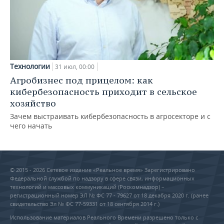
Технологии
31 июл, 00:00
Агробизнес под прицелом: как
кибербезопасность приходит в сельское
хозяйство
Зачем выстраивать кибербезопасность в агросекторе и с
чего начать
© 2015 - 2026 Сетевое издание «Реальное время» Зарегистрировано
Федеральной службой по надзору в сфере связи, информационных
технологий и массовых коммуникаций (Роскомнадзор) –
регистрационный номер ЭЛ № ФС 77 - 79627 от 18 декабря 2020 г. (ранее
свидетельство Эл № ФС 77-59331 от 18 сентября 2014 г.)
Использование материалов Реального Времени разрешено только с