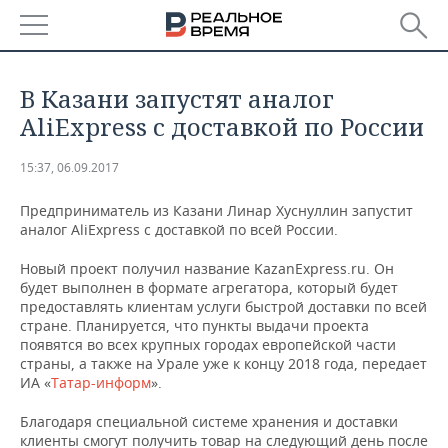
РЕГИОНЫ
В Казани запустят аналог
БАШКОРТОСТАН
НОВОСТИ
AliExpress с доставкой по России
ТАТАРСТАН
АНАЛИТИКА
15:37, 06.09.2017
УДМУРТИЯ
НОВОСТИ АНАЛИТИКИ
ЭКОНОМИКА
Предприниматель из Казани Линар Хуснуллин запустит
аналог AliExpress с доставкой по всей России.
ДЕКЛАРАЦИИ О ДОХОДАХ
НОВОСТИ ЭКОНОМИКИ
ПРОМЫШЛЕННОСТЬ
Новый проект получил название KazanExpress.ru. Он
будет выполнен в формате агрегатора, который будет
КОРОЛИ ГОСЗАКАЗА ПФО
ФИНАНСЫ
НОВОСТИ
НЕДВИЖИМОСТЬ
предоставлять клиентам услуги быстрой доставки по всей
ПРОМЫШЛЕННОСТИ
стране. Планируется, что пункты выдачи проекта
появятся во всех крупных городах европейской части
ВУЗЫ ТАТАРСТАНА
БАНКИ
НОВОСТИ НЕДВИЖИМОСТИ
АВТО
АГРОПРОМ
страны, а также на Урале уже к концу 2018 года, передает
ИА «
Татар-информ
».
КОМУ ПРИНАДЛЕЖАТ
БЮДЖЕТ
НОВОСТИ АВТО
БИЗНЕС
ТОРГОВЫЕ ЦЕНТРЫ
МАШИНОСТРОЕНИЕ
Благодаря специальной системе хранения и доставки
ТАТАРСТАНА
ИНВЕСТИЦИИ
НОВОСТИ БИЗНЕСА
ТЕХНОЛОГИИ
клиенты смогут получить товар на следующий день после