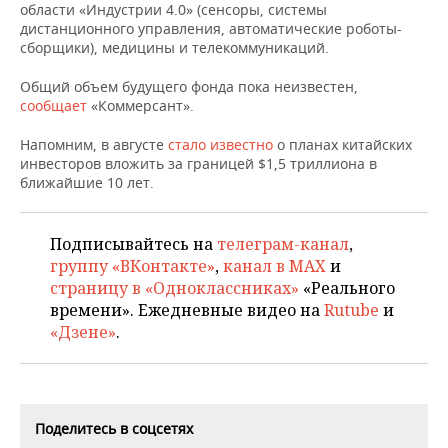
НЕФТЕХИМИЯ
области «Индустрии 4.0» (сенсоры, системы
дистанционного управления, автоматические роботы-
РОЗНИЧНАЯ ТОРГОВЛЯ
НОВОСТИ ТЕХНОЛОГИЙ
МЕРОПРИЯТИЯ
сборщики), медицины и телекоммуникаций.
НЕФТЬ
ТРАНСПОРТ
IT
НОВОСТИ МЕРОПРИЯТИЙ
СПОРТ
Общий объем будущего фонда пока неизвестен,
ОПК
сообщает
«Коммерсант».
УСЛУГИ
МЕДИА
ВЫЕЗДНАЯ РЕДАКЦИЯ
НОВОСТИ СПОРТА
ОБЩЕСТВО
ЭНЕРГЕТИКА
Напомним, в августе
стало известно
о планах китайских
инвесторов вложить за границей $1,5 триллиона в
ТЕЛЕКОММУНИКАЦИИ
БИЗНЕС-БРАНЧИ
ФУТБОЛ
НОВОСТИ ОБЩЕСТВА
ФОТОГАЛЕРЕЯ
ближайшие 10 лет.
ONLINE-КОНФЕРЕНЦИИ
ХОККЕЙ
ВЛАСТЬ
СЮЖЕТЫ
Подписывайтесь на
телеграм-канал
,
группу «ВКонтакте»
,
канал в MAX
и
ОТКРЫТАЯ ЛЕКЦИЯ
БАСКЕТБОЛ
ИНФРАСТРУКТУРА
СПРАВОЧНИК
страницу в «Одноклассниках»
«Реального
времени». Ежедневные видео на
Rutube
и
ВОЛЕЙБОЛ
ИСТОРИЯ
СПИСОК ПЕРСОН
ПОЛНАЯ ВЕРСИЯ
«Дзене»
.
КИБЕРСПОРТ
КУЛЬТУРА
СПИСОК КОМПАНИЙ
ФИГУРНОЕ КАТАНИЕ
МЕДИЦИНА
Поделитесь в соцсетях