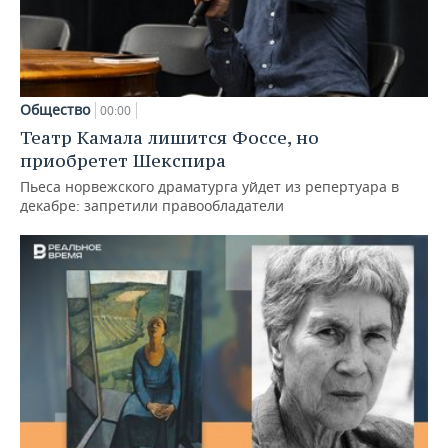
Общество
00:00
Театр Камала лишится Фоссе, но
приобретет Шекспира
Пьеса норвежского драматурга уйдет из репертуара в
декабре: запретили правообладатели