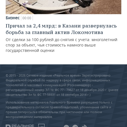
Бизнес
00:00
Причал за 2,4 млрд: в Казани развернулась
борьба за главный актив Локомотива
От сделки за 100 рублей до снятия с учета: многолетний
спор за объект, чья стоимость намного выше
государственной оценки
© 2015 - 2026 Сетевое издание «Реальное время» Зарегистрировано
Федеральной службой по надзору в сфере связи, информационных
технологий и массовых коммуникаций (Роскомнадзор) –
регистрационный номер ЭЛ № ФС 77 - 79627 от 18 декабря 2020 г. (ранее
свидетельство Эл № ФС 77-59331 от 18 сентября 2014 г.)
Использование материалов Реального Времени разрешено только с
предварительного согласия правообладателей, упоминание сайта и
прямая гиперссылка обязательны при частичном или полном
воспроизведении материалов.
18+