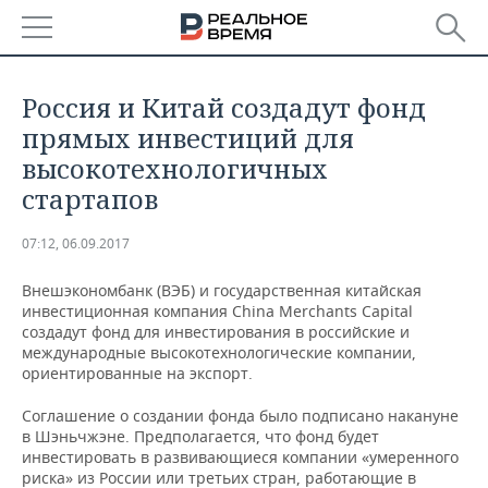
РЕГИОНЫ
Россия и Китай создадут фонд
БАШКОРТОСТАН
НОВОСТИ
прямых инвестиций для
высокотехнологичных
ТАТАРСТАН
АНАЛИТИКА
стартапов
УДМУРТИЯ
НОВОСТИ АНАЛИТИКИ
ЭКОНОМИКА
07:12, 06.09.2017
ДЕКЛАРАЦИИ О ДОХОДАХ
НОВОСТИ ЭКОНОМИКИ
ПРОМЫШЛЕННОСТЬ
Внешэкономбанк (ВЭБ) и государственная китайская
инвестиционная компания China Merchants Capital
КОРОЛИ ГОСЗАКАЗА ПФО
ФИНАНСЫ
НОВОСТИ
НЕДВИЖИМОСТЬ
создадут фонд для инвестирования в российские и
ПРОМЫШЛЕННОСТИ
международные высокотехнологические компании,
ориентированные на экспорт.
ВУЗЫ ТАТАРСТАНА
БАНКИ
НОВОСТИ НЕДВИЖИМОСТИ
АВТО
АГРОПРОМ
Соглашение о создании фонда было подписано накануне
КОМУ ПРИНАДЛЕЖАТ
БЮДЖЕТ
НОВОСТИ АВТО
БИЗНЕС
в Шэньчжэне. Предполагается, что фонд будет
ТОРГОВЫЕ ЦЕНТРЫ
МАШИНОСТРОЕНИЕ
инвестировать в развивающиеся компании «умеренного
ТАТАРСТАНА
риска» из России или третьих стран, работающие в
ИНВЕСТИЦИИ
НОВОСТИ БИЗНЕСА
ТЕХНОЛОГИИ