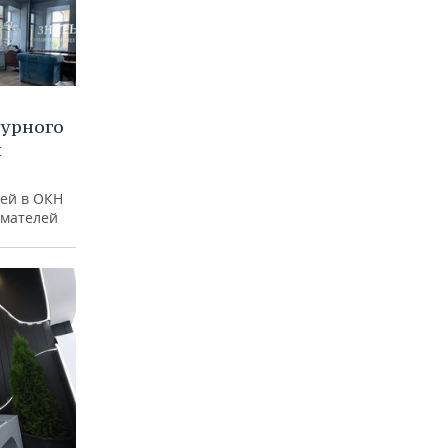
турного
и
ей в ОКН
имателей