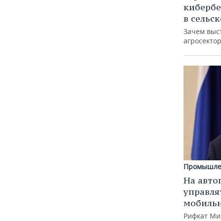
кибербе
в сельс
Зачем выс
агросектор
Промышле
На авто
управля
мобиль
Рифкат Ми