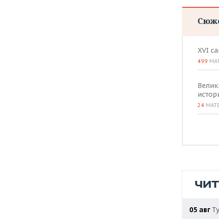
ВОДНЫЕ ВИДЫ СПОРТА
ОБРАЗОВАНИЕ
Сюж
ХОККЕЙ С МЯЧОМ
ПРОИСШЕСТВИЯ
XVI с
499
МА
Велик
истор
24
МАТ
ЧИ
Ту
05 авг