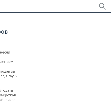
ров
онесли
влением.
людая за
er, Gray &
блюдать
побережья
 «Великое