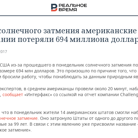
 солнечного затмения американские
нии потеряли 694 миллиона долла
2017
США из-за прошедшего в понедельник солнечного затмения п
азмере 694 млн долларов. Это произошло по причине того, что
и бросили работу, чтобы понаблюдать за данным природным я
экспертов, в среднем американцы провели около 20 минут, наб
,
сообщает
«Интерфакс» со ссылкой на отчет компании Challeng
 что в понедельник жители 14 американских штатов смогли на
лнечное затмение
. Оно затронуло Штаты от одного до другого 
НА
ые за 99 лет. В связи с этим явлению уже присвоили название
кое затмение».