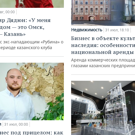
вг, 00:00
р Дядюн: «У меня
дом — это Омск,
Недвижимость
31 июл, 18:10
— Казань»
Бизнес в объекте куль
с экс-нападающим «Рубина» о
наследия: особенност
ериоде казанского клуба
национальной аренды
Аренда коммерческих площад
глазами казанских предприн
и
31 июл, 00:00
нес под прицелом: как