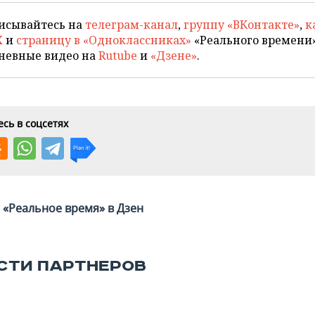
исывайтесь на
телеграм-канал
,
группу «ВКонтакте»
,
к
X
и
страницу в «Одноклассниках»
«Реального времени»
невные видео на
Rutube
и
«Дзене»
.
сь в соцсетях
«Реальное время» в Дзен
СТИ ПАРТНЕРОВ