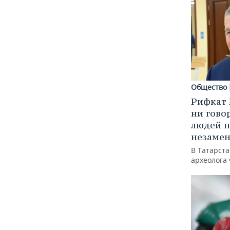
Общество
Рифкат 
ни гово
людей н
незаме
В Татарст
археолога