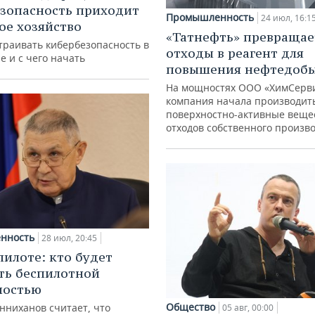
зопасность приходит
Промышленность
24 июл, 16:1
кое хозяйство
«Татнефть» превращае
траивать кибербезопасность в
отходы в реагент для
е и с чего начать
повышения нефтедоб
На мощностях ООО «ХимСерв
компания начала производит
поверхностно-активные веще
отходов собственного произв
нность
28 июл, 20:45
пилоте: кто будет
ть беспилотной
ностью
Общество
нниханов считает, что
05 авг, 00:00