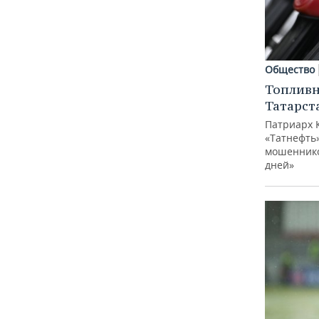
Общество
Топливн
Татарст
Патриарх 
«Татнефть»
мошеннико
дней»