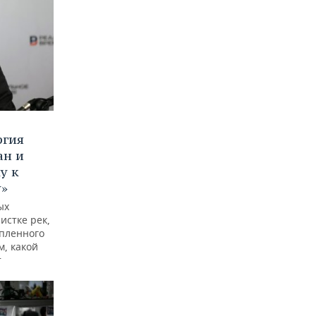
ргия
ан и
у к
у»
ых
истке рек,
опленного
м, какой
т