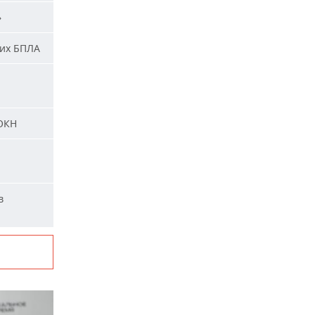
»
ких БПЛА
 ОКН
в