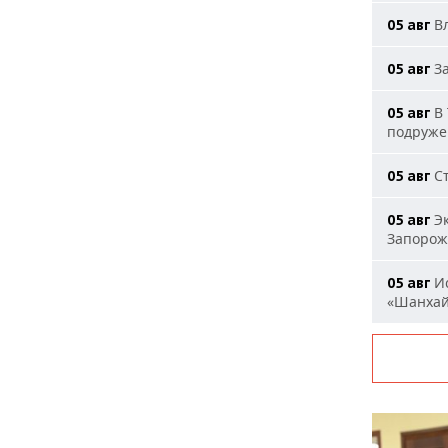
Вл
05 авг
За
05 авг
В 
05 авг
подруже
Ст
05 авг
Эк
05 авг
Запорож
Ис
05 авг
«Шанха