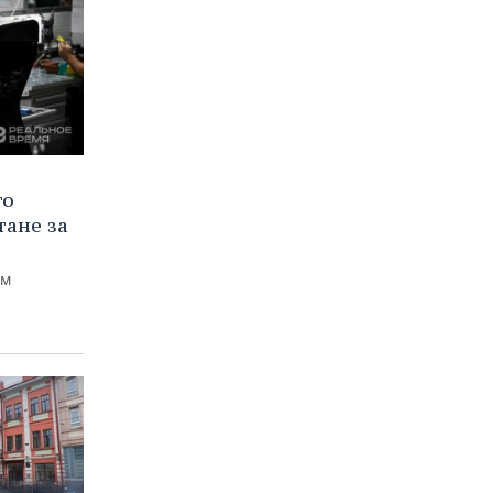
го
тане за
ем