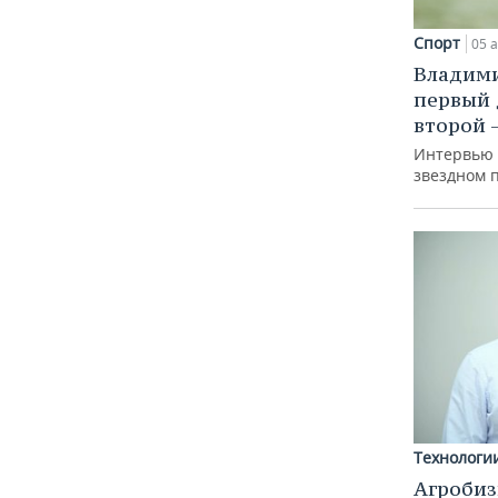
Спорт
05 а
Владими
первый 
второй 
Интервью 
звездном п
Технологи
Агробиз