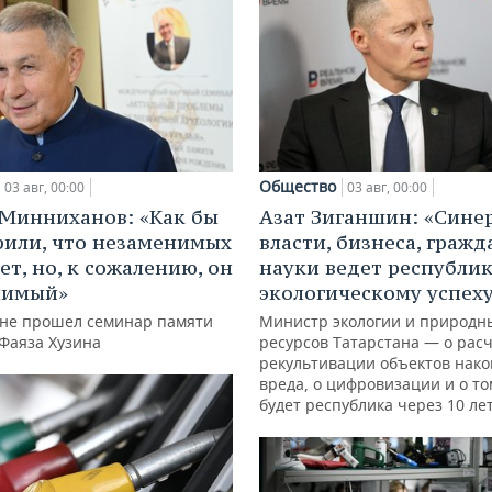
Общество
03 авг, 00:00
03 авг, 00:00
Минниханов: «Как бы
Азат Зиганшин: «Сине
рили, что незаменимых
власти, бизнеса, гражд
ет, но, к сожалению, он
науки ведет республик
нимый»
экологическому успех
ане прошел семинар памяти
Министр экологии и природн
 Фаяза Хузина
ресурсов Татарстана — о расч
рекультивации объектов нак
вреда, о цифровизации и о то
будет республика через 10 ле