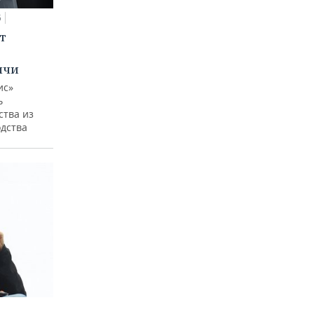
5
т
ычи
ис»
ь
ства из
одства