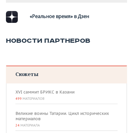
ВОДНЫЕ ВИДЫ СПОРТА
ОБРАЗОВАНИЕ
ХОККЕЙ С МЯЧОМ
ПРОИСШЕСТВИЯ
«Реальное время» в Дзен
НОВОСТИ ПАРТНЕРОВ
Сюжеты
XVI саммит БРИКС в Казани
499
МАТЕРИАЛОВ
Великие воины Татарии. Цикл исторических
материалов
24
МАТЕРИАЛА