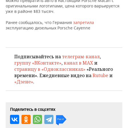
можно превратить авто в настоящий Porsche Macan с
НЕФТЕХИМИЯ
оригинальными логотипами, цена которого варьируется
РОЗНИЧНАЯ ТОРГОВЛЯ
НОВОСТИ ТЕХНОЛОГИЙ
МЕРОПРИЯТИЯ
уже в районе $83 тысяч.
НЕФТЬ
Ранее сообщалось, что Германия
запретила
ТРАНСПОРТ
IT
НОВОСТИ МЕРОПРИЯТИЙ
СПОРТ
эксплуатацию дизельных Porsche Cayenne
ОПК
УСЛУГИ
МЕДИА
ВЫЕЗДНАЯ РЕДАКЦИЯ
НОВОСТИ СПОРТА
ОБЩЕСТВО
ЭНЕРГЕТИКА
ТЕЛЕКОММУНИКАЦИИ
БИЗНЕС-БРАНЧИ
ФУТБОЛ
НОВОСТИ ОБЩЕСТВА
ФОТОГАЛЕРЕЯ
Подписывайтесь на
телеграм-канал
,
группу «ВКонтакте»
,
канал в MAX
и
ONLINE-КОНФЕРЕНЦИИ
ХОККЕЙ
ВЛАСТЬ
СЮЖЕТЫ
страницу в «Одноклассниках»
«Реального
времени». Ежедневные видео на
Rutube
и
ОТКРЫТАЯ ЛЕКЦИЯ
БАСКЕТБОЛ
ИНФРАСТРУКТУРА
СПРАВОЧНИК
«Дзене»
.
ВОЛЕЙБОЛ
ИСТОРИЯ
СПИСОК ПЕРСОН
ПОЛНАЯ ВЕРСИЯ
КИБЕРСПОРТ
КУЛЬТУРА
СПИСОК КОМПАНИЙ
Поделитесь в соцсетях
ФИГУРНОЕ КАТАНИЕ
МЕДИЦИНА