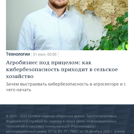
Технологии
31 июл, 00:00
Агробизнес под прицелом: как
кибербезопасность приходит в сельское
хозяйство
Зачем выстраивать кибербезопасность в агросекторе и с
чего начать
© 2015 - 2026 Сетевое издание «Реальное время» Зарегистрировано
Федеральной службой по надзору в сфере связи, информационных
технологий и массовых коммуникаций (Роскомнадзор) –
регистрационный номер ЭЛ № ФС 77 - 79627 от 18 декабря 2020 г. (ранее