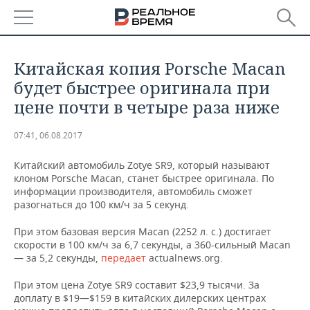
РЕГИОНЫ
Китайская копия Porsche Macan
БАШКОРТОСТАН
НОВОСТИ
будет быстрее оригинала при
цене почти в четыре раза ниже
ТАТАРСТАН
АНАЛИТИКА
07:41, 06.08.2017
УДМУРТИЯ
НОВОСТИ АНАЛИТИКИ
ЭКОНОМИКА
Китайский автомобиль Zotye SR9, который называют
ДЕКЛАРАЦИИ О ДОХОДАХ
НОВОСТИ ЭКОНОМИКИ
ПРОМЫШЛЕННОСТЬ
клоном Porsche Macan, станет быстрее оригинала. По
информации производителя, автомобиль сможет
разогнаться до 100 км/ч за 5 секунд.
КОРОЛИ ГОСЗАКАЗА ПФО
ФИНАНСЫ
НОВОСТИ
НЕДВИЖИМОСТЬ
ПРОМЫШЛЕННОСТИ
При этом базовая версия Macan (2252 л. с.) достигает
ВУЗЫ ТАТАРСТАНА
БАНКИ
НОВОСТИ НЕДВИЖИМОСТИ
АВТО
скорости в 100 км/ч за 6,7 секунды, а 360-сильный Macan
АГРОПРОМ
— за 5,2 секунды,
передает
actualnews.org.
КОМУ ПРИНАДЛЕЖАТ
БЮДЖЕТ
НОВОСТИ АВТО
БИЗНЕС
ТОРГОВЫЕ ЦЕНТРЫ
МАШИНОСТРОЕНИЕ
При этом цена Zotye SR9 составит $23,9 тысячи. За
ТАТАРСТАНА
доплату в $19—$159 в китайских дилерских центрах
ИНВЕСТИЦИИ
НОВОСТИ БИЗНЕСА
ТЕХНОЛОГИИ