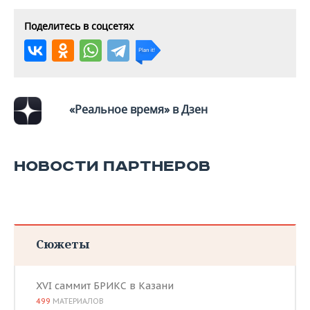
ВОДНЫЕ ВИДЫ СПОРТА
ОБРАЗОВАНИЕ
Поделитесь в соцсетях
ХОККЕЙ С МЯЧОМ
ПРОИСШЕСТВИЯ
«Реальное время» в Дзен
НОВОСТИ ПАРТНЕРОВ
Сюжеты
XVI саммит БРИКС в Казани
499
МАТЕРИАЛОВ