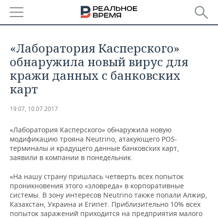
РЕГИОНЫ
«Лаборатория Касперского»
БАШКОРТОСТАН
НОВОСТИ
обнаружила новый вирус для
кражи данных с банковских
ТАТАРСТАН
АНАЛИТИКА
карт
УДМУРТИЯ
НОВОСТИ АНАЛИТИКИ
ЭКОНОМИКА
19:07, 10.07.2017
ДЕКЛАРАЦИИ О ДОХОДАХ
НОВОСТИ ЭКОНОМИКИ
ПРОМЫШЛЕННОСТЬ
«Лаборатория Касперского» обнаружила новую
модификацию трояна Neutrino, атакующего POS-
КОРОЛИ ГОСЗАКАЗА ПФО
ФИНАНСЫ
НОВОСТИ
НЕДВИЖИМОСТЬ
терминалы и крадущего данные банковских карт,
ПРОМЫШЛЕННОСТИ
заявили в компании в понедельник.
ВУЗЫ ТАТАРСТАНА
БАНКИ
НОВОСТИ НЕДВИЖИМОСТИ
АВТО
АГРОПРОМ
«На нашу страну пришлась четверть всех попыток
проникновения этого «зловреда» в корпоративные
КОМУ ПРИНАДЛЕЖАТ
БЮДЖЕТ
НОВОСТИ АВТО
БИЗНЕС
системы. В зону интересов Neutrino также попали Алжир,
ТОРГОВЫЕ ЦЕНТРЫ
МАШИНОСТРОЕНИЕ
Казахстан, Украина и Египет. Приблизительно 10% всех
ТАТАРСТАНА
попыток заражений приходится на предприятия малого
ИНВЕСТИЦИИ
НОВОСТИ БИЗНЕСА
ТЕХНОЛОГИИ