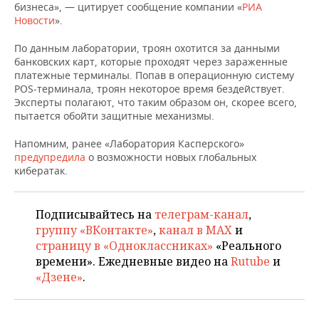
НЕФТЕХИМИЯ
бизнеса», — цитирует сообщение компании «
РИА
Новости
».
РОЗНИЧНАЯ ТОРГОВЛЯ
НОВОСТИ ТЕХНОЛОГИЙ
МЕРОПРИЯТИЯ
НЕФТЬ
По данным лаборатории, троян охотится за данными
ТРАНСПОРТ
IT
НОВОСТИ МЕРОПРИЯТИЙ
СПОРТ
банковских карт, которые проходят через зараженные
ОПК
платежные терминалы. Попав в операционную систему
POS-терминала, троян некоторое время бездействует.
УСЛУГИ
МЕДИА
ВЫЕЗДНАЯ РЕДАКЦИЯ
НОВОСТИ СПОРТА
ОБЩЕСТВО
Эксперты полагают, что таким образом он, скорее всего,
ЭНЕРГЕТИКА
пытается обойти защитные механизмы.
ТЕЛЕКОММУНИКАЦИИ
БИЗНЕС-БРАНЧИ
ФУТБОЛ
НОВОСТИ ОБЩЕСТВА
ФОТОГАЛЕРЕЯ
Напомним, ранее «Лаборатория Касперского»
предупредила
ONLINE-КОНФЕРЕНЦИИ
ХОККЕЙ
ВЛАСТЬ
о возможности новых глобальных
СЮЖЕТЫ
кибератак.
ОТКРЫТАЯ ЛЕКЦИЯ
БАСКЕТБОЛ
ИНФРАСТРУКТУРА
СПРАВОЧНИК
Подписывайтесь на
телеграм-канал
,
ВОЛЕЙБОЛ
ИСТОРИЯ
СПИСОК ПЕРСОН
ПОЛНАЯ ВЕРСИЯ
группу «ВКонтакте»
,
канал в MAX
и
страницу в «Одноклассниках»
«Реального
КИБЕРСПОРТ
КУЛЬТУРА
СПИСОК КОМПАНИЙ
времени». Ежедневные видео на
Rutube
и
«Дзене»
.
ФИГУРНОЕ КАТАНИЕ
МЕДИЦИНА