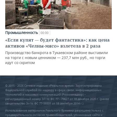
Промышленность
00:00
«Если купят — будет фантастика»: как цена
активов «Челны‑мясо» взлетела в 2 раза
Производство банкрота в Тукаевском районе выставили
на торги с новым ценником — 237,7 млн руб., но торги
идут со скрипом
© 2015 - 2026 Сетевое издание «Реальное время» Зарегистрировано
Федеральной службой по надзору в сфере связи, информационных
технологий и массовых коммуникаций (Роскомнадзор) –
регистрационный номер ЭЛ № ФС 77 - 79627 от 18 декабря 2020 г. (ранее
свидетельство Эл № ФС 77-59331 от 18 сентября 2014 г.)
Использование материалов Реального Времени разрешено только с
предварительного согласия правообладателей, упоминание сайта и