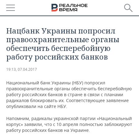
РЕГИОНЫ
Нацбанк Украины попросил
БАШКОРТОСТАН
НОВОСТИ
правоохранительные органы
обеспечить бесперебойную
ТАТАРСТАН
АНАЛИТИКА
работу российских банков
УДМУРТИЯ
НОВОСТИ АНАЛИТИКИ
ЭКОНОМИКА
19:13, 07.04.2017
ДЕКЛАРАЦИИ О ДОХОДАХ
НОВОСТИ ЭКОНОМИКИ
ПРОМЫШЛЕННОСТЬ
Национальный банк Украины (НБУ) попросил
правоохранительные органы обеспечить бесперебойную
КОРОЛИ ГОСЗАКАЗА ПФО
ФИНАНСЫ
НОВОСТИ
НЕДВИЖИМОСТЬ
работу российских банков в стране в связи с планами
ПРОМЫШЛЕННОСТИ
радикалов блокировать их. Соответствующее заявление
опубликовали на сайте НБУ.
ВУЗЫ ТАТАРСТАНА
БАНКИ
НОВОСТИ НЕДВИЖИМОСТИ
АВТО
АГРОПРОМ
Напомним, радикалы украинской партии «Национальный
КОМУ ПРИНАДЛЕЖАТ
БЮДЖЕТ
НОВОСТИ АВТО
БИЗНЕС
корпус» заявили, что с 10 апреля полностью заблокируют
ТОРГОВЫЕ ЦЕНТРЫ
МАШИНОСТРОЕНИЕ
работу российских банков на Украине.
ТАТАРСТАНА
ИНВЕСТИЦИИ
НОВОСТИ БИЗНЕСА
ТЕХНОЛОГИИ