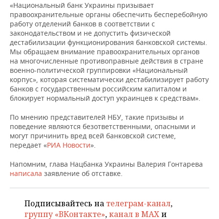
НЕФТЕХИМИЯ
«Национальный банк Украины призывает
правоохранительные органы обеспечить бесперебойную
РОЗНИЧНАЯ ТОРГОВЛЯ
НОВОСТИ ТЕХНОЛОГИЙ
МЕРОПРИЯТИЯ
работу отделений банков в соответствии с
НЕФТЬ
законодательством и не допустить физической
ТРАНСПОРТ
IT
НОВОСТИ МЕРОПРИЯТИЙ
СПОРТ
дестабилизации функционирования банковской системы.
ОПК
Мы обращаем внимание правоохранительных органов
на многочисленные противоправные действия в стране
УСЛУГИ
МЕДИА
ВЫЕЗДНАЯ РЕДАКЦИЯ
НОВОСТИ СПОРТА
ОБЩЕСТВО
военно-политической группировки «Национальный
ЭНЕРГЕТИКА
корпус», которая систематически дестабилизирует работу
ТЕЛЕКОММУНИКАЦИИ
БИЗНЕС-БРАНЧИ
ФУТБОЛ
НОВОСТИ ОБЩЕСТВА
ФОТОГАЛЕРЕЯ
банков с государственным российским капиталом и
блокирует нормальный доступ украинцев к средствам».
ONLINE-КОНФЕРЕНЦИИ
ХОККЕЙ
ВЛАСТЬ
СЮЖЕТЫ
По мнению представителей НБУ, такие призывы и
поведение являются безответственными, опасными и
ОТКРЫТАЯ ЛЕКЦИЯ
БАСКЕТБОЛ
ИНФРАСТРУКТУРА
СПРАВОЧНИК
могут причинить вред всей банковской системе,
передает «
РИА Новости
».
ВОЛЕЙБОЛ
ИСТОРИЯ
СПИСОК ПЕРСОН
ПОЛНАЯ ВЕРСИЯ
Напомним, глава Нацбанка Украины Валерия Гонтарева
написала
заявление об отставке.
КИБЕРСПОРТ
КУЛЬТУРА
СПИСОК КОМПАНИЙ
ФИГУРНОЕ КАТАНИЕ
МЕДИЦИНА
Подписывайтесь на
телеграм-канал
,
группу «ВКонтакте»
,
канал в MAX
и