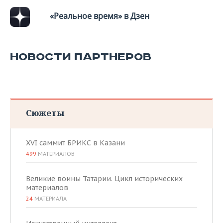
ВОДНЫЕ ВИДЫ СПОРТА
ОБРАЗОВАНИЕ
«Реальное время» в Дзен
ХОККЕЙ С МЯЧОМ
ПРОИСШЕСТВИЯ
НОВОСТИ ПАРТНЕРОВ
Сюжеты
XVI саммит БРИКС в Казани
499
МАТЕРИАЛОВ
Великие воины Татарии. Цикл исторических
материалов
24
МАТЕРИАЛА