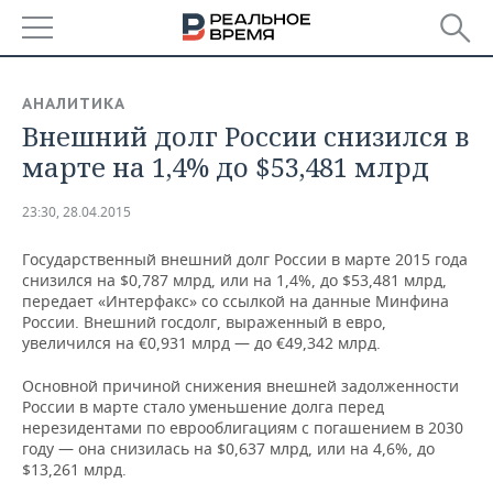
РЕГИОНЫ
АНАЛИТИКА
Внешний долг России снизился в
БАШКОРТОСТАН
НОВОСТИ
марте на 1,4% до $53,481 млрд
ТАТАРСТАН
АНАЛИТИКА
23:30, 28.04.2015
УДМУРТИЯ
НОВОСТИ АНАЛИТИКИ
ЭКОНОМИКА
Государственный внешний долг России в марте 2015 года
снизился на $0,787 млрд, или на 1,4%, до $53,481 млрд,
ДЕКЛАРАЦИИ О ДОХОДАХ
НОВОСТИ ЭКОНОМИКИ
ПРОМЫШЛЕННОСТЬ
передает «Интерфакс» со ссылкой на данные Минфина
России. Внешний госдолг, выраженный в евро,
КОРОЛИ ГОСЗАКАЗА ПФО
ФИНАНСЫ
НОВОСТИ
НЕДВИЖИМОСТЬ
увеличился на €0,931 млрд — до €49,342 млрд.
ПРОМЫШЛЕННОСТИ
ВУЗЫ ТАТАРСТАНА
БАНКИ
НОВОСТИ НЕДВИЖИМОСТИ
АВТО
Основной причиной снижения внешней задолженности
АГРОПРОМ
России в марте стало уменьшение долга перед
нерезидентами по еврооблигациям с погашением в 2030
КОМУ ПРИНАДЛЕЖАТ
БЮДЖЕТ
НОВОСТИ АВТО
БИЗНЕС
году — она снизилась на $0,637 млрд, или на 4,6%, до
ТОРГОВЫЕ ЦЕНТРЫ
МАШИНОСТРОЕНИЕ
ТАТАРСТАНА
$13,261 млрд.
ИНВЕСТИЦИИ
НОВОСТИ БИЗНЕСА
ТЕХНОЛОГИИ