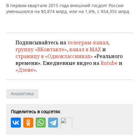
НЕФТЕХИМИЯ
В первом квартале 2015 года внешний госдолг России
уменьшился на $0,874 млрд, или на 1,6%, с $54,355 млрд.
РОЗНИЧНАЯ ТОРГОВЛЯ
НОВОСТИ ТЕХНОЛОГИЙ
МЕРОПРИЯТИЯ
НЕФТЬ
ТРАНСПОРТ
IT
НОВОСТИ МЕРОПРИЯТИЙ
СПОРТ
ОПК
УСЛУГИ
МЕДИА
ВЫЕЗДНАЯ РЕДАКЦИЯ
НОВОСТИ СПОРТА
ОБЩЕСТВО
Подписывайтесь на
телеграм-канал
,
ЭНЕРГЕТИКА
группу «ВКонтакте»
,
канал в MAX
и
ТЕЛЕКОММУНИКАЦИИ
БИЗНЕС-БРАНЧИ
ФУТБОЛ
НОВОСТИ ОБЩЕСТВА
ФОТОГАЛЕРЕЯ
страницу в «Одноклассниках»
«Реального
времени». Ежедневные видео на
Rutube
и
ONLINE-КОНФЕРЕНЦИИ
ХОККЕЙ
ВЛАСТЬ
СЮЖЕТЫ
«Дзене»
.
ОТКРЫТАЯ ЛЕКЦИЯ
БАСКЕТБОЛ
ИНФРАСТРУКТУРА
СПРАВОЧНИК
Аналитика
ВОЛЕЙБОЛ
ИСТОРИЯ
СПИСОК ПЕРСОН
ПОЛНАЯ ВЕРСИЯ
КИБЕРСПОРТ
КУЛЬТУРА
СПИСОК КОМПАНИЙ
Поделитесь в соцсетях
ФИГУРНОЕ КАТАНИЕ
МЕДИЦИНА