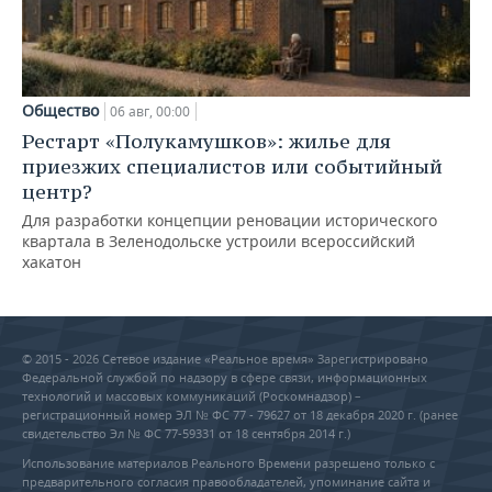
Общество
06 авг, 00:00
Рестарт «Полукамушков»: жилье для
приезжих специалистов или событийный
центр?
Для разработки концепции реновации исторического
квартала в Зеленодольске устроили всероссийский
хакатон
© 2015 - 2026 Сетевое издание «Реальное время» Зарегистрировано
Федеральной службой по надзору в сфере связи, информационных
технологий и массовых коммуникаций (Роскомнадзор) –
регистрационный номер ЭЛ № ФС 77 - 79627 от 18 декабря 2020 г. (ранее
свидетельство Эл № ФС 77-59331 от 18 сентября 2014 г.)
Использование материалов Реального Времени разрешено только с
предварительного согласия правообладателей, упоминание сайта и