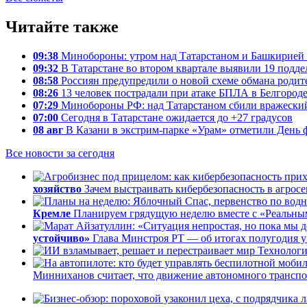
Читайте также
09:38
Минобороны: утром над Татарстаном и Башкирией 
09:32
В Татарстане во втором квартале выявили 19 подд
08:58
Россиян предупредили о новой схеме обмана родит
08:26
13 человек пострадали при атаке БПЛА в Белгород
07:29
Минобороны РФ: над Татарстаном сбили вражеск
07:00
Сегодня в Татарстане ожидается до +27 градусов
08 авг
В Казани в экстрим-парке «Урам» отметили День 
Все новости за сегодня
хозяйство
Зачем выстраивать кибербезопасность в агросек
Кремле
Планируем грядущую неделю вместе с «Реальны
устойчиво»
Глава Минстроя РТ — об итогах полугодия у 
Технолог
Минниханов считает, что движение автономного транспор