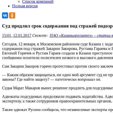
Список компаний
Полная версия
Суд продлил срок содержания под стражей подоз
15:01, 12.01.2017
Сюжет:
ПАО «Казаньоргсинтез» – статьи в 
Сегодня, 12 января, в Московском районном суде Казани с ход
содержания под стражей Закарии Закирова, Рустама Гараева и 
Евгений Горячев и Рустам Гараев создали в Казани преступное
сообщники похитили полиэтилен низкого и высокого давления
Сам Закария Закиров горячо протестовал против своего заключ
— Каким образом защищаться, ни один мой аргумент суд не при
законы? Где найти защиту? — патетически вопрошал он.
Судья Марат Макаров вынес решение продлить для подсудимых 
Адвокаты подсудимых продолжили подавать ходатайства. Адвок
экспертизу, а также сотрудников правоохранительных органов
Также адвокат Русина сообщила, что независимые эксперты п