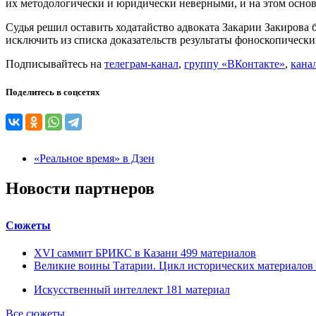
их методологически и юридически неверными, и на этом основ
Судья решил оставить ходатайство адвоката Закарии Закирова
исключить из списка доказательств результаты фоноскопически
Подписывайтесь на
телеграм-канал
,
группу «ВКонтакте»
,
кана
Поделитесь в соцсетях
«Реальное время» в Дзен
Новости партнеров
Сюжеты
XVI саммит БРИКС в Казани
499
материалов
Великие воины Татарии. Цикл исторических материалов
Искусственный интеллект
181
материал
Все сюжеты