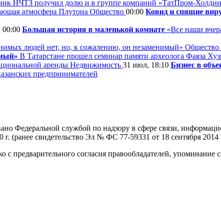
ик НЧТЗ получил долю и в группе компаний «ТатПром-Холдин
Общество
00:00
Ковид и спящие вир
, 00:00
Большая история в маленькой комнате
«Все наши вчера
Общество
имый»
В Татарстане прошел семинар памяти археолога Фаяза Ху
Недвижимость
31 июл, 18:10
Бизнес в объе
казанских предпринимателей
овано Федеральной службой по надзору в сфере связи, информа
г. (ранее свидетельство Эл № ФС 77-59331 от 18 сентября 2014 г
о с предварительного согласия правообладателей, упоминание с