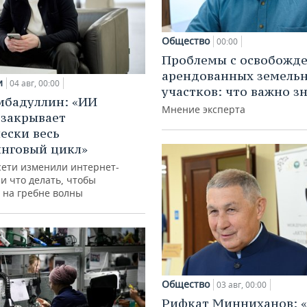
Общество
00:00
Проблемы с освобожд
арендованных земель
и
04 авг, 00:00
участков: что важно з
ибадуллин: «ИИ
Мнение эксперта
 закрывает
ески весь
нговый цикл»
сети изменили интернет-
и что делать, чтобы
 на гребне волны
Общество
03 авг, 00:00
Рифкат Минниханов: «