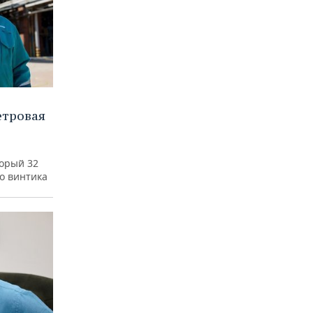
етровая
а
торый 32
го винтика