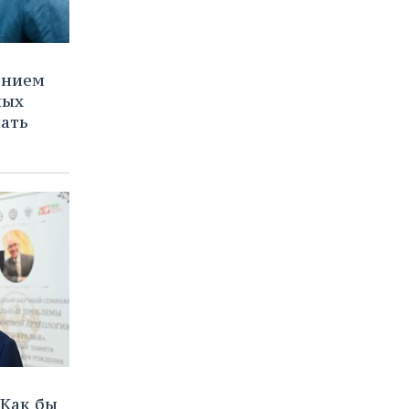
ением
ных
нать
Как бы