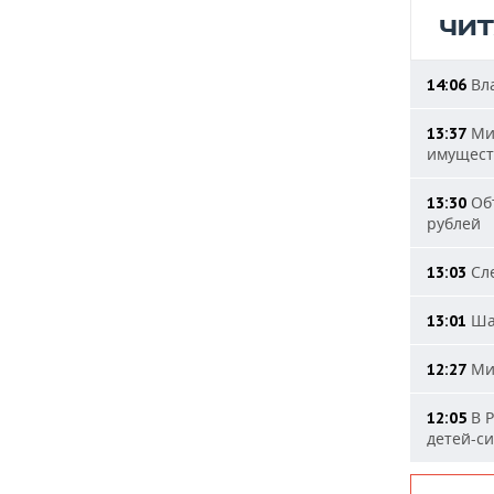
ЧИ
Вла
14:06
Мин
13:37
имущест
Объ
13:30
рублей
Сле
13:03
Шад
13:01
Мин
12:27
В Р
12:05
детей-с