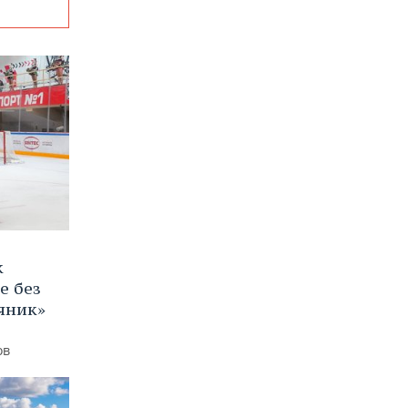
к
е без
яник»
ов