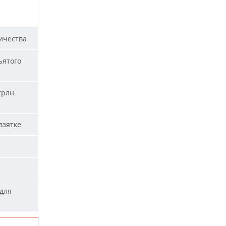
ичества
ъятого
трлн
взятке
для