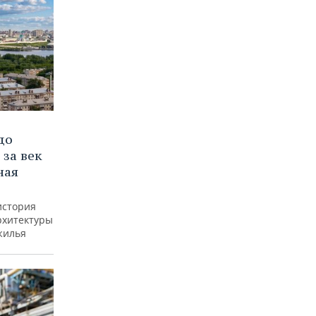
до
 за век
ная
история
рхитектуры
жилья