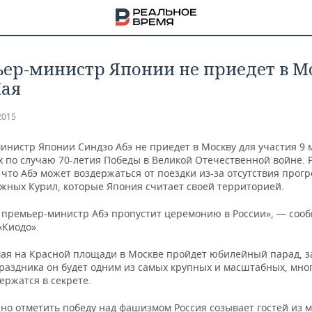
ьер-министр Японии не приедет в М
Мая
2015
инистр Японии Синдзо Абэ не приедет в Москву для участия 9 
х по случаю 70-летия Победы в Великой Отечественной войне.
что Абэ может воздержаться от поездки из-за отсутствия прогр
жных Курил, которые Япония считает своей территорией.
 премьер-министр Абэ пропустит церемонию в России», — соо
«Киодо».
мая на Красной площади в Москве пройдет юбилейный парад, з
раздника он будет одним из самых крупных и масштабных, мног
НА
ержатся в секрете.
но отметить победу над фашизмом Россия созывает гостей из 