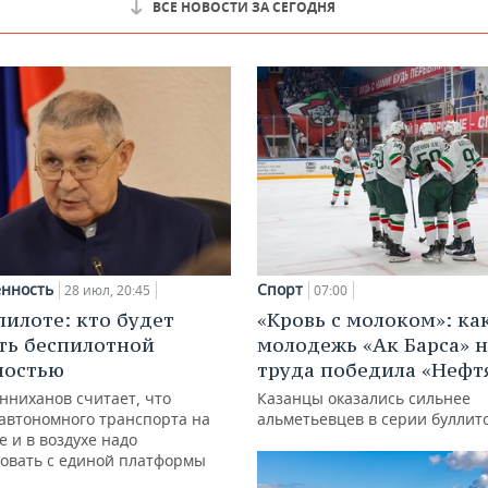
ВСЕ НОВОСТИ ЗА СЕГОДНЯ
нность
Спорт
28 июл, 20:45
07:00
пилоте: кто будет
«Кровь с молоком»: ка
ть беспилотной
молодежь «Ак Барса» н
ностью
труда победила «Нефт
нниханов считает, что
Казанцы оказались сильнее
автономного транспорта на
альметьевцев в серии буллит
е и в воздухе надо
овать с единой платформы