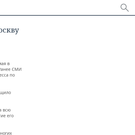
оскву
мая в
 Ранее СМИ
есса по
бщило
а всю
ие его
многих