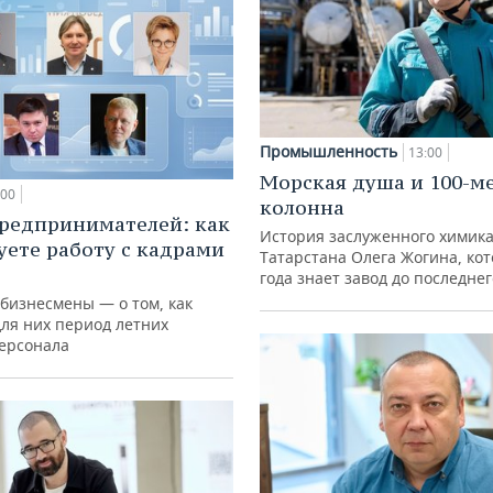
Промышленность
13:00
Морская душа и 100-м
:00
колонна
редпринимателей: как
История заслуженного химик
уете работу с кадрами
Татарстана Олега Жогина, ко
года знает завод до последне
 бизнесмены — о том, как
для них период летних
персонала