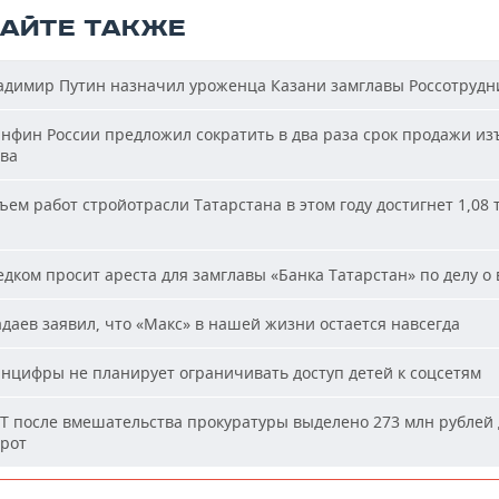
ТАЙТЕ ТАКЖЕ
димир Путин назначил уроженца Казани замглавы Россотрудн
фин России предложил сократить в два раза срок продажи из
ва
ем работ стройотрасли Татарстана в этом году достигнет 1,08 
дком просит ареста для замглавы «Банка Татарстан» по делу о 
аев заявил, что «Макс» в нашей жизни остается навсегда
цифры не планирует ограничивать доступ детей к соцсетям
Т после вмешательства прокуратуры выделено 273 млн рублей 
ирот