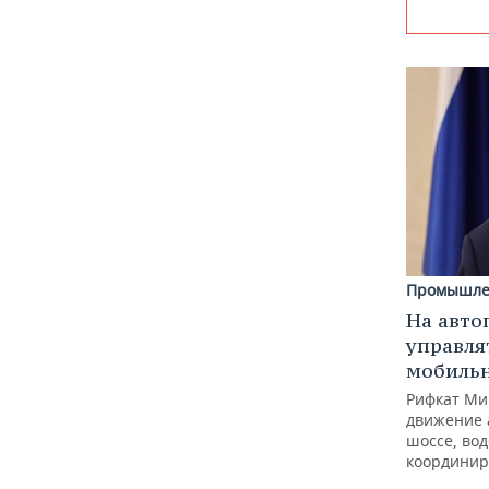
Промышле
На авто
управля
мобиль
Рифкат Ми
движение 
шоссе, вод
координир