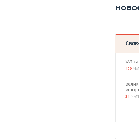
ВОДНЫЕ ВИДЫ СПОРТА
ОБРАЗОВАНИЕ
НОВО
ХОККЕЙ С МЯЧОМ
ПРОИСШЕСТВИЯ
Сюж
XVI с
499
МА
Велик
истор
24
МАТ