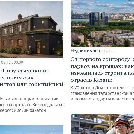
Недвижимость
08:00
От первого соцгорода 
06 авг, 00:00
парков на крышах: как
 «Полукамушков»:
изменилась строитель
ля приезжих
отрасль Казани
истов или событийный
К 70-летию Дня строителя — 
становления татарстанской а
ботки концепции реновации
и новые стандарты качества 
ого квартала в Зеленодольске
всероссийский хакатон