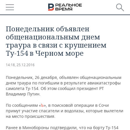
РЕГИОНЫ
Понедельник объявлен
БАШКОРТОСТАН
НОВОСТИ
общенациональным днем
траура в связи с крушением
ТАТАРСТАН
АНАЛИТИКА
Ту-154 в Черном море
УДМУРТИЯ
НОВОСТИ АНАЛИТИКИ
ЭКОНОМИКА
14:18, 25.12.2016
ДЕКЛАРАЦИИ О ДОХОДАХ
НОВОСТИ ЭКОНОМИКИ
ПРОМЫШЛЕННОСТЬ
Понедельник, 26 декабря, объявлен общенациональным
днем траура по погибшим в результате авиакатастрофы
КОРОЛИ ГОСЗАКАЗА ПФО
ФИНАНСЫ
НОВОСТИ
НЕДВИЖИМОСТЬ
самолета Ту-154. Об этом сообщил президент РТ
ПРОМЫШЛЕННОСТИ
Владимир Путин.
ВУЗЫ ТАТАРСТАНА
БАНКИ
НОВОСТИ НЕДВИЖИМОСТИ
АВТО
АГРОПРОМ
По сообщениям «
Ъ
», в поисковой операции в Сочи
примут участие спасатели и водолазы, которые вылетели
КОМУ ПРИНАДЛЕЖАТ
БЮДЖЕТ
НОВОСТИ АВТО
БИЗНЕС
на место происшествия.
ТОРГОВЫЕ ЦЕНТРЫ
МАШИНОСТРОЕНИЕ
ТАТАРСТАНА
ИНВЕСТИЦИИ
НОВОСТИ БИЗНЕСА
ТЕХНОЛОГИИ
Ранее в Минобороны подтвердили, что на борту Ту-154