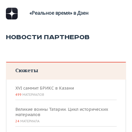
ВОДНЫЕ ВИДЫ СПОРТА
ОБРАЗОВАНИЕ
«Реальное время» в Дзен
ХОККЕЙ С МЯЧОМ
ПРОИСШЕСТВИЯ
НОВОСТИ ПАРТНЕРОВ
Сюжеты
XVI саммит БРИКС в Казани
499
МАТЕРИАЛОВ
Великие воины Татарии. Цикл исторических
материалов
24
МАТЕРИАЛА