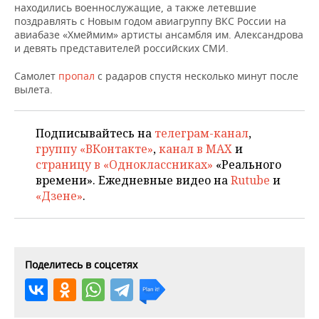
НЕФТЕХИМИЯ
находились военнослужащие, а также летевшие
поздравлять с Новым годом авиагруппу ВКС России на
РОЗНИЧНАЯ ТОРГОВЛЯ
НОВОСТИ ТЕХНОЛОГИЙ
МЕРОПРИЯТИЯ
авиабазе «Хмеймим» артисты ансамбля им. Александрова
НЕФТЬ
и девять представителей российских СМИ.
ТРАНСПОРТ
IT
НОВОСТИ МЕРОПРИЯТИЙ
СПОРТ
ОПК
Самолет
пропал
с радаров спустя несколько минут после
вылета.
УСЛУГИ
МЕДИА
ВЫЕЗДНАЯ РЕДАКЦИЯ
НОВОСТИ СПОРТА
ОБЩЕСТВО
ЭНЕРГЕТИКА
ТЕЛЕКОММУНИКАЦИИ
БИЗНЕС-БРАНЧИ
ФУТБОЛ
НОВОСТИ ОБЩЕСТВА
ФОТОГАЛЕРЕЯ
Подписывайтесь на
телеграм-канал
,
группу «ВКонтакте»
,
канал в MAX
и
ONLINE-КОНФЕРЕНЦИИ
ХОККЕЙ
ВЛАСТЬ
СЮЖЕТЫ
страницу в «Одноклассниках»
«Реального
времени». Ежедневные видео на
Rutube
и
ОТКРЫТАЯ ЛЕКЦИЯ
БАСКЕТБОЛ
ИНФРАСТРУКТУРА
СПРАВОЧНИК
«Дзене»
.
ВОЛЕЙБОЛ
ИСТОРИЯ
СПИСОК ПЕРСОН
ПОЛНАЯ ВЕРСИЯ
КИБЕРСПОРТ
КУЛЬТУРА
СПИСОК КОМПАНИЙ
Поделитесь в соцсетях
ФИГУРНОЕ КАТАНИЕ
МЕДИЦИНА