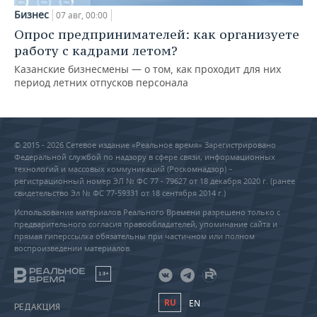
Бизнес
07 авг, 00:00
Опрос предпринимателей: как организуете
работу с кадрами летом?
Казанские бизнесмены — о том, как проходит для них
период летних отпусков персонала
© 2015 - 2026 Сетевое издание «Реальное время» Зарегистрировано
Федеральной службой по надзору в сфере связи, информационных
технологий и массовых коммуникаций (Роскомнадзор) –
регистрационный номер ЭЛ № ФС 77 - 79627 от 18 декабря 2020 г. (ранее
свидетельство Эл № ФС 77-59331 от 18 сентября 2014 г.)
Использование материалов Реального Времени разрешено только с
предварительного согласия правообладателей, упоминание сайта и
прямая гиперссылка обязательны при частичном или полном
воспроизведении материалов.
18+
RU
EN
РЕДАКЦИЯ