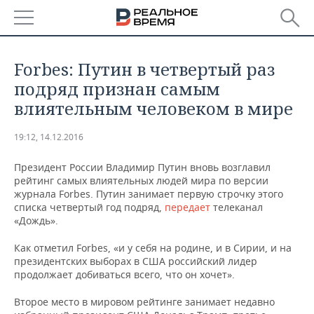
РЕГИОНЫ
Forbes: Путин в четвертый раз
БАШКОРТОСТАН
НОВОСТИ
подряд признан самым
влиятельным человеком в мире
ТАТАРСТАН
АНАЛИТИКА
19:12, 14.12.2016
УДМУРТИЯ
НОВОСТИ АНАЛИТИКИ
ЭКОНОМИКА
Президент России Владимир Путин вновь возглавил
ДЕКЛАРАЦИИ О ДОХОДАХ
НОВОСТИ ЭКОНОМИКИ
ПРОМЫШЛЕННОСТЬ
рейтинг самых влиятельных людей мира по версии
журнала Forbes. Путин занимает первую строчку этого
списка четвертый год подряд,
передает
телеканал
КОРОЛИ ГОСЗАКАЗА ПФО
ФИНАНСЫ
НОВОСТИ
НЕДВИЖИМОСТЬ
«Дождь».
ПРОМЫШЛЕННОСТИ
ВУЗЫ ТАТАРСТАНА
БАНКИ
НОВОСТИ НЕДВИЖИМОСТИ
АВТО
Как отметил Forbes, «и у себя на родине, и в Сирии, и на
АГРОПРОМ
президентских выборах в США российский лидер
продолжает добиваться всего, что он хочет».
КОМУ ПРИНАДЛЕЖАТ
БЮДЖЕТ
НОВОСТИ АВТО
БИЗНЕС
ТОРГОВЫЕ ЦЕНТРЫ
МАШИНОСТРОЕНИЕ
ТАТАРСТАНА
Второе место в мировом рейтинге занимает недавно
ИНВЕСТИЦИИ
НОВОСТИ БИЗНЕСА
ТЕХНОЛОГИИ