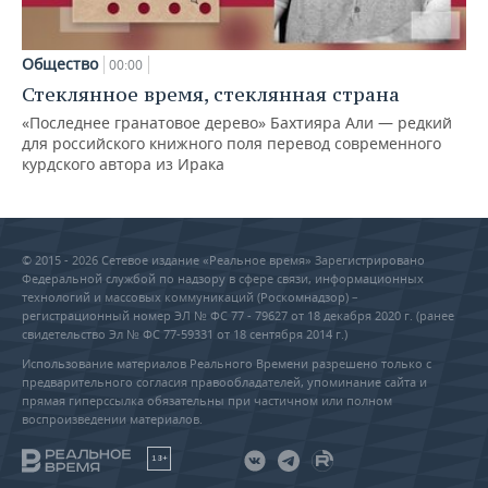
Общество
00:00
Стеклянное время, стеклянная страна
«Последнее гранатовое дерево» Бахтияра Али — редкий
для российского книжного поля перевод современного
курдского автора из Ирака
© 2015 - 2026 Сетевое издание «Реальное время» Зарегистрировано
Федеральной службой по надзору в сфере связи, информационных
технологий и массовых коммуникаций (Роскомнадзор) –
регистрационный номер ЭЛ № ФС 77 - 79627 от 18 декабря 2020 г. (ранее
свидетельство Эл № ФС 77-59331 от 18 сентября 2014 г.)
Использование материалов Реального Времени разрешено только с
предварительного согласия правообладателей, упоминание сайта и
прямая гиперссылка обязательны при частичном или полном
воспроизведении материалов.
18+