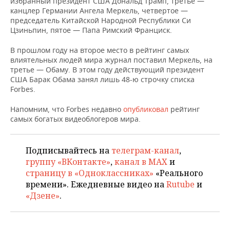
избранный президент США Дональд Трамп, третье —
НЕФТЕХИМИЯ
канцлер Германии Ангела Меркель, четвертое —
РОЗНИЧНАЯ ТОРГОВЛЯ
НОВОСТИ ТЕХНОЛОГИЙ
МЕРОПРИЯТИЯ
председатель Китайской Народной Республики Си
НЕФТЬ
Цзиньпин, пятое — Папа Римский Франциск.
ТРАНСПОРТ
IT
НОВОСТИ МЕРОПРИЯТИЙ
СПОРТ
В прошлом году на второе место в рейтинг самых
ОПК
влиятельных людей мира журнал поставил Меркель, на
УСЛУГИ
МЕДИА
ВЫЕЗДНАЯ РЕДАКЦИЯ
НОВОСТИ СПОРТА
ОБЩЕСТВО
третье — Обаму. В этом году действующий президент
ЭНЕРГЕТИКА
США Барак Обама занял лишь 48-ю строчку списка
Forbes.
ТЕЛЕКОММУНИКАЦИИ
БИЗНЕС-БРАНЧИ
ФУТБОЛ
НОВОСТИ ОБЩЕСТВА
ФОТОГАЛЕРЕЯ
Напомним, что Forbes недавно
опубликовал
рейтинг
ONLINE-КОНФЕРЕНЦИИ
ХОККЕЙ
ВЛАСТЬ
СЮЖЕТЫ
самых богатых видеоблогеров мира.
ОТКРЫТАЯ ЛЕКЦИЯ
БАСКЕТБОЛ
ИНФРАСТРУКТУРА
СПРАВОЧНИК
Подписывайтесь на
телеграм-канал
,
ВОЛЕЙБОЛ
ИСТОРИЯ
СПИСОК ПЕРСОН
ПОЛНАЯ ВЕРСИЯ
группу «ВКонтакте»
,
канал в MAX
и
страницу в «Одноклассниках»
«Реального
времени». Ежедневные видео на
Rutube
и
КИБЕРСПОРТ
КУЛЬТУРА
СПИСОК КОМПАНИЙ
«Дзене»
.
ФИГУРНОЕ КАТАНИЕ
МЕДИЦИНА