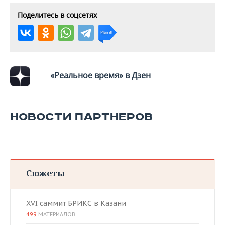
ВОДНЫЕ ВИДЫ СПОРТА
ОБРАЗОВАНИЕ
Поделитесь в соцсетях
ХОККЕЙ С МЯЧОМ
ПРОИСШЕСТВИЯ
«Реальное время» в Дзен
НОВОСТИ ПАРТНЕРОВ
Сюжеты
XVI саммит БРИКС в Казани
499
МАТЕРИАЛОВ