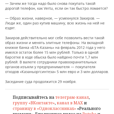
ВОДНЫЕ ВИДЫ СПОРТА
ОБРАЗОВАНИЕ
— Зачем же тогда надо было снова покупать такой
дорогой телефон, как Vertu, если он так быстро ломается?
ХОККЕЙ С МЯЧОМ
ПРОИСШЕСТВИЯ
— Образ жизни, наверное, — усмехнулся Закиров. —
Люди же, один раз купив машину, всю жизнь на ней не
ездят.
Закиров действительно мог себе позволить вести такой
образ жизни и менять элитные телефоны. На вкладной
книжке банка «БТА-Казань» на февраль 2012 года у него
имелся остаток более 15 млн рублей. Только в одной
барсетке в ходе обыска было найдено почти 1,7 млн
рублей. В валюте сотрудники правоохранительных
органов изъяли у предпринимателя — покупателя
отходов «Казаньоргсинтеза» 5 млн евро и 3 млн долларов.
Заседание суда продолжится 29 ноября.
Подписывайтесь на
телеграм-канал
,
группу «ВКонтакте»
,
канал в MAX
и
страницу в «Одноклассниках»
«Реального