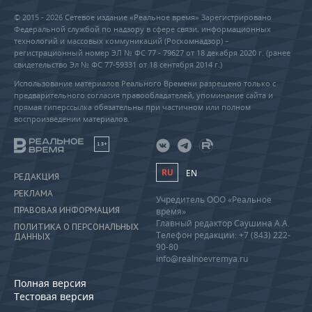
© 2015 - 2026 Сетевое издание «Реальное время» Зарегистрировано
Федеральной службой по надзору в сфере связи, информационных
технологий и массовых коммуникаций (Роскомнадзор) –
регистрационный номер ЭЛ № ФС 77 - 79627 от 18 декабря 2020 г. (ранее
свидетельство Эл № ФС 77-59331 от 18 сентября 2014 г.)
Использование материалов Реального Времени разрешено только с
предварительного согласия правообладателей, упоминание сайта и
прямая гиперссылка обязательны при частичном или полном
воспроизведении материалов.
18+
RU
EN
РЕДАКЦИЯ
РЕКЛАМА
Учредитель ООО «Реальное
ПРАВОВАЯ ИНФОРМАЦИЯ
время»
Главный редактор Саушина А.А.
ПОЛИТИКА О ПЕРСОНАЛЬНЫХ
Телефон редакции: +7 (843) 222-
ДАННЫХ
90-80
info@realnoevremya.ru
Полная версия
Тестовая версия