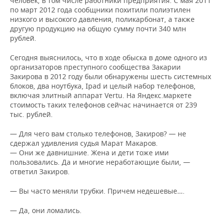
человек, в том числе работники предприятия. С мая 2011
НЕФТЕХИМИЯ
по март 2012 года сообщники похитили полиэтилен
РОЗНИЧНАЯ ТОРГОВЛЯ
НОВОСТИ ТЕХНОЛОГИЙ
МЕРОПРИЯТИЯ
низкого и высокого давления, поликарбонат, а также
НЕФТЬ
другую продукцию на общую сумму почти 340 млн
рублей.
ТРАНСПОРТ
IT
НОВОСТИ МЕРОПРИЯТИЙ
СПОРТ
ОПК
Сегодня выяснилось, что в ходе обыска в доме одного из
УСЛУГИ
МЕДИА
ВЫЕЗДНАЯ РЕДАКЦИЯ
НОВОСТИ СПОРТА
ОБЩЕСТВО
организаторов преступного сообщества Закарии
ЭНЕРГЕТИКА
Закирова в 2012 году были обнаружены шесть системных
блоков, два ноутбука, Ipad и целый набор телефонов,
ТЕЛЕКОММУНИКАЦИИ
БИЗНЕС-БРАНЧИ
ФУТБОЛ
НОВОСТИ ОБЩЕСТВА
ФОТОГАЛЕРЕЯ
включая элитный аппарат Vertu. На Яндекс.маркете
стоимость таких телефонов сейчас начинается от 239
ONLINE-КОНФЕРЕНЦИИ
ХОККЕЙ
ВЛАСТЬ
СЮЖЕТЫ
тыс. рублей.
ОТКРЫТАЯ ЛЕКЦИЯ
БАСКЕТБОЛ
ИНФРАСТРУКТУРА
СПРАВОЧНИК
— Для чего вам столько телефонов, Закиров? — не
сдержал удивления судья Марат Макаров.
— Они же давнишние. Жена и дети тоже ими
ВОЛЕЙБОЛ
ИСТОРИЯ
СПИСОК ПЕРСОН
ПОЛНАЯ ВЕРСИЯ
пользовались. Да и многие неработающие были, —
ответил Закиров.
КИБЕРСПОРТ
КУЛЬТУРА
СПИСОК КОМПАНИЙ
— Вы часто меняли трубки. Причем недешевые….
ФИГУРНОЕ КАТАНИЕ
МЕДИЦИНА
— Да, они ломались.