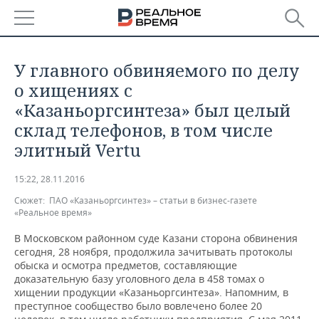
РЕГИОНЫ
У главного обвиняемого по делу
БАШКОРТОСТАН
НОВОСТИ
о хищениях с
«Казаньоргсинтеза» был целый
ТАТАРСТАН
АНАЛИТИКА
склад телефонов, в том числе
элитный Vertu
УДМУРТИЯ
НОВОСТИ АНАЛИТИКИ
ЭКОНОМИКА
15:22, 28.11.2016
ДЕКЛАРАЦИИ О ДОХОДАХ
НОВОСТИ ЭКОНОМИКИ
ПРОМЫШЛЕННОСТЬ
Сюжет:
ПАО «Казаньоргсинтез» – статьи в бизнес-газете
«Реальное время»
КОРОЛИ ГОСЗАКАЗА ПФО
ФИНАНСЫ
НОВОСТИ
НЕДВИЖИМОСТЬ
ПРОМЫШЛЕННОСТИ
В Московском районном суде Казани сторона обвинения
ВУЗЫ ТАТАРСТАНА
БАНКИ
НОВОСТИ НЕДВИЖИМОСТИ
АВТО
сегодня, 28 ноября, продолжила зачитывать протоколы
АГРОПРОМ
обыска и осмотра предметов, составляющие
доказательную базу уголовного дела в 458 томах о
КОМУ ПРИНАДЛЕЖАТ
БЮДЖЕТ
НОВОСТИ АВТО
БИЗНЕС
ТОРГОВЫЕ ЦЕНТРЫ
МАШИНОСТРОЕНИЕ
хищении продукции «Казаньоргсинтеза». Напомним, в
ТАТАРСТАНА
преступное сообщество было вовлечено более 20
ИНВЕСТИЦИИ
НОВОСТИ БИЗНЕСА
ТЕХНОЛОГИИ