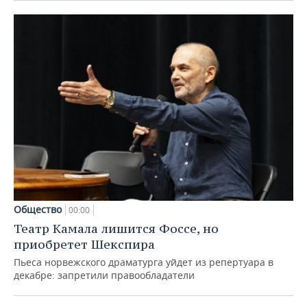
Общество
00:00
Театр Камала лишится Фоссе, но
приобретет Шекспира
Пьеса норвежского драматурга уйдет из репертуара в
декабре: запретили правообладатели