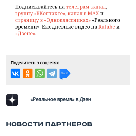
ВОДНЫЕ ВИДЫ СПОРТА
ОБРАЗОВАНИЕ
Подписывайтесь на
телеграм-канал
,
группу «ВКонтакте»
,
канал в MAX
и
ХОККЕЙ С МЯЧОМ
ПРОИСШЕСТВИЯ
страницу в «Одноклассниках»
«Реального
времени». Ежедневные видео на
Rutube
и
«Дзене»
.
Поделитесь в соцсетях
«Реальное время» в Дзен
НОВОСТИ ПАРТНЕРОВ