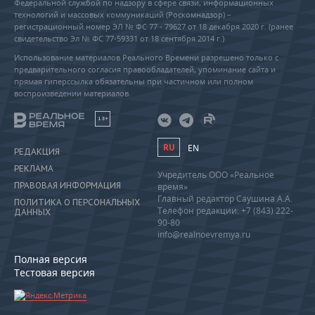
Федеральной службой по надзору в сфере связи, информационных
технологий и массовых коммуникаций (Роскомнадзор) –
регистрационный номер ЭЛ № ФС 77 - 79627 от 18 декабря 2020 г. (ранее
свидетельство Эл № ФС 77-59331 от 18 сентября 2014 г.)
Использование материалов Реального Времени разрешено только с
предварительного согласия правообладателей, упоминание сайта и
прямая гиперссылка обязательны при частичном или полном
воспроизведении материалов.
18+
RU
EN
РЕДАКЦИЯ
РЕКЛАМА
Учредитель ООО «Реальное
ПРАВОВАЯ ИНФОРМАЦИЯ
время»
Главный редактор Саушина А.А.
ПОЛИТИКА О ПЕРСОНАЛЬНЫХ
Телефон редакции: +7 (843) 222-
ДАННЫХ
90-80
info@realnoevremya.ru
Полная версия
Тестовая версия