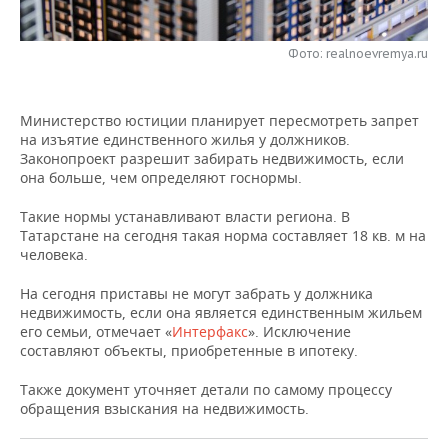
НЕФТЕХИМИЯ
РОЗНИЧНАЯ ТОРГОВЛЯ
НОВОСТИ ТЕХНОЛОГИЙ
МЕРОПРИЯТИЯ
НЕФТЬ
Фото: realnoevremya.ru
ТРАНСПОРТ
IT
НОВОСТИ МЕРОПРИЯТИЙ
СПОРТ
ОПК
Министерство юстиции планирует пересмотреть запрет
УСЛУГИ
МЕДИА
ВЫЕЗДНАЯ РЕДАКЦИЯ
НОВОСТИ СПОРТА
ОБЩЕСТВО
на изъятие единственного жилья у должников.
ЭНЕРГЕТИКА
Законопроект разрешит забирать недвижимость, если
ТЕЛЕКОММУНИКАЦИИ
БИЗНЕС-БРАНЧИ
ФУТБОЛ
НОВОСТИ ОБЩЕСТВА
ФОТОГАЛЕРЕЯ
она больше, чем определяют госнормы.
Такие нормы устанавливают власти региона. В
ONLINE-КОНФЕРЕНЦИИ
ХОККЕЙ
ВЛАСТЬ
СЮЖЕТЫ
Татарстане на сегодня такая норма составляет 18 кв. м на
человека.
ОТКРЫТАЯ ЛЕКЦИЯ
БАСКЕТБОЛ
ИНФРАСТРУКТУРА
СПРАВОЧНИК
На сегодня приставы не могут забрать у должника
ВОЛЕЙБОЛ
ИСТОРИЯ
СПИСОК ПЕРСОН
недвижимость, если она является единственным жильем
ПОЛНАЯ ВЕРСИЯ
его семьи, отмечает «
Интерфакс
». Исключение
составляют объекты, приобретенные в ипотеку.
КИБЕРСПОРТ
КУЛЬТУРА
СПИСОК КОМПАНИЙ
Также документ уточняет детали по самому процессу
ФИГУРНОЕ КАТАНИЕ
МЕДИЦИНА
обращения взыскания на недвижимость.