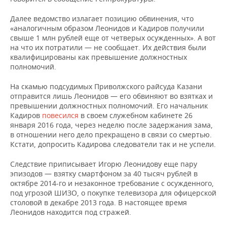
ВОДНЫЕ ВИДЫ СПОРТА
ОБРАЗОВАНИЕ
Далее ведомство излагает позицию обвинения, что
ХОККЕЙ С МЯЧОМ
ПРОИСШЕСТВИЯ
«аналогичным образом Леонидов и Кадиров получили
свыше 1 млн рублей еще от четверых осужденных». А вот
на что их потратили — не сообщает. Их действия были
квалифицированы как превышение должностных
полномочий.
На скамью подсудимых Приволжского райсуда Казани
отправится лишь Леонидов — его обвиняют во взятках и
превышении должностных полномочий. Его начальник
Кадиров
повесился
в своем служебном кабинете 26
января 2016 года, через неделю после задержания зама,
в отношении него дело прекращено в связи со смертью.
Кстати, допросить Кадирова следователи так и не успели.
Следствие приписывает Игорю Леонидову еще пару
эпизодов — взятку смартфоном за 40 тысяч рублей в
октябре 2014-го и незаконное требование с осужденного,
под угрозой ШИЗО, о покупке телевизора для офицерской
столовой в декабре 2013 года. В настоящее время
Леонидов находится под стражей.