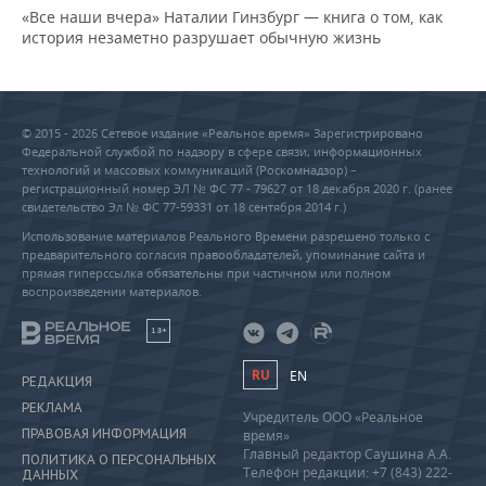
«Все наши вчера» Наталии Гинзбург — книга о том, как
история незаметно разрушает обычную жизнь
© 2015 - 2026 Сетевое издание «Реальное время» Зарегистрировано
Федеральной службой по надзору в сфере связи, информационных
технологий и массовых коммуникаций (Роскомнадзор) –
регистрационный номер ЭЛ № ФС 77 - 79627 от 18 декабря 2020 г. (ранее
свидетельство Эл № ФС 77-59331 от 18 сентября 2014 г.)
Использование материалов Реального Времени разрешено только с
предварительного согласия правообладателей, упоминание сайта и
прямая гиперссылка обязательны при частичном или полном
воспроизведении материалов.
18+
RU
EN
РЕДАКЦИЯ
РЕКЛАМА
Учредитель ООО «Реальное
ПРАВОВАЯ ИНФОРМАЦИЯ
время»
Главный редактор Саушина А.А.
ПОЛИТИКА О ПЕРСОНАЛЬНЫХ
Телефон редакции: +7 (843) 222-
ДАННЫХ