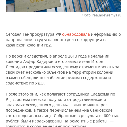
НЕФТЕХИМИЯ
РОЗНИЧНАЯ ТОРГОВЛЯ
НОВОСТИ ТЕХНОЛОГИЙ
МЕРОПРИЯТИЯ
НЕФТЬ
Фото: realnoevremya.ru
ТРАНСПОРТ
IT
НОВОСТИ МЕРОПРИЯТИЙ
СПОРТ
ОПК
Сегодня Генпрокуратура РФ
обнародовала
информацию о
УСЛУГИ
МЕДИА
ВЫЕЗДНАЯ РЕДАКЦИЯ
НОВОСТИ СПОРТА
ОБЩЕСТВО
направлении в суд уголовного дела о коррупции в
ЭНЕРГЕТИКА
казанской колонии №2.
ТЕЛЕКОММУНИКАЦИИ
БИЗНЕС-БРАНЧИ
ФУТБОЛ
НОВОСТИ ОБЩЕСТВА
ФОТОГАЛЕРЕЯ
По версии следствия, в апреле 2013 года начальник
колонии Азфар Кадиров и его заместитель Игорь
ONLINE-КОНФЕРЕНЦИИ
ХОККЕЙ
ВЛАСТЬ
СЮЖЕТЫ
Леонидов предложили осужденному отремонтировать за
свой счет несколько объектов на территории колонии,
ОТКРЫТАЯ ЛЕКЦИЯ
БАСКЕТБОЛ
ИНФРАСТРУКТУРА
СПРАВОЧНИК
взамен обещали послабление режима содержания и
содействие по УДО.
ВОЛЕЙБОЛ
ИСТОРИЯ
СПИСОК ПЕРСОН
ПОЛНАЯ ВЕРСИЯ
После этого они, как полагают сотрудники Следкома по
РТ, «систематически получали от родственников и
КИБЕРСПОРТ
КУЛЬТУРА
СПИСОК КОМПАНИЙ
знакомых осужденного деньги» — лично или через
посредников, а также перечислением «на банковские
ФИГУРНОЕ КАТАНИЕ
МЕДИЦИНА
счета подставных лиц». Собранные в результате 600 тыс.
рублей были израсходованы на ремонтные работы, —
говорится в сообщение Генпрокуратуры.