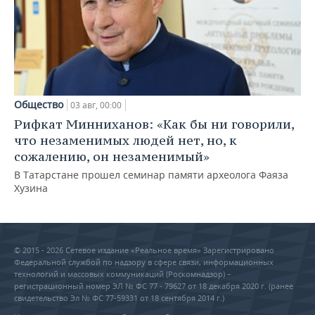
Общество
03 авг, 00:00
Рифкат Минниханов: «Как бы ни говорили,
что незаменимых людей нет, но, к
сожалению, он незаменимый»
В Татарстане прошел семинар памяти археолога Фаяза
Хузина
© 2015 - 2026 Сетевое издание «Реальное время» Зарегистрировано
Федеральной службой по надзору в сфере связи, информационных
технологий и массовых коммуникаций (Роскомнадзор) –
регистрационный номер ЭЛ № ФС 77 - 79627 от 18 декабря 2020 г. (ранее
свидетельство Эл № ФС 77-59331 от 18 сентября 2014 г.)