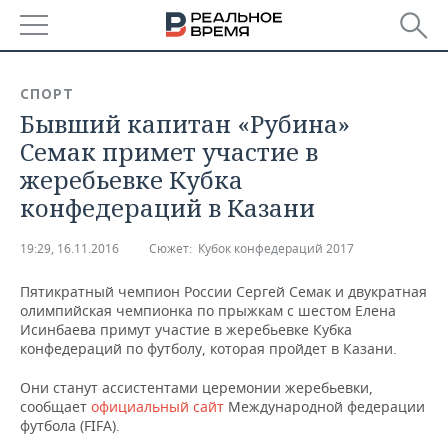
РЕГИОНЫ
СПОРТ
Бывший капитан «Рубина»
БАШКОРТОСТАН
НОВОСТИ
Семак примет участие в
ТАТАРСТАН
АНАЛИТИКА
жеребьевке Кубка
конфедераций в Казани
УДМУРТИЯ
НОВОСТИ АНАЛИТИКИ
ЭКОНОМИКА
19:29, 16.11.2016
Сюжет:
Кубок конфедераций 2017
ДЕКЛАРАЦИИ О ДОХОДАХ
НОВОСТИ ЭКОНОМИКИ
ПРОМЫШЛЕННОСТЬ
Пятикратный чемпион России Сергей Семак и двукратная
КОРОЛИ ГОСЗАКАЗА ПФО
ФИНАНСЫ
НОВОСТИ
НЕДВИЖИМОСТЬ
олимпийская чемпионка по прыжкам с шестом Елена
ПРОМЫШЛЕННОСТИ
Исинбаева примут участие в жеребьевке Кубка
ВУЗЫ ТАТАРСТАНА
БАНКИ
НОВОСТИ НЕДВИЖИМОСТИ
АВТО
конфедераций по футболу, которая пройдет в Казани.
АГРОПРОМ
Они станут ассистентами церемонии жеребьевки,
КОМУ ПРИНАДЛЕЖАТ
БЮДЖЕТ
НОВОСТИ АВТО
БИЗНЕС
сообщает
официальный сайт
Международной федерации
ТОРГОВЫЕ ЦЕНТРЫ
МАШИНОСТРОЕНИЕ
ТАТАРСТАНА
футбола (FIFA).
ИНВЕСТИЦИИ
НОВОСТИ БИЗНЕСА
ТЕХНОЛОГИИ