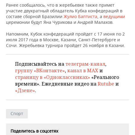
НЕФТЕХИМИЯ
Ранее сообщалось, что в жеребьевке также примет
участие двукратный обладатель Кубка конфедераций в
РОЗНИЧНАЯ ТОРГОВЛЯ
НОВОСТИ ТЕХНОЛОГИЙ
МЕРОПРИЯТИЯ
НЕФТЬ
составе сборной Бразилии
Жулио Баптиста
, а
ведущими
церемонии будут Яна Чурикова и Андрей Малахов.
ТРАНСПОРТ
IT
НОВОСТИ МЕРОПРИЯТИЙ
СПОРТ
ОПК
Напомним, Кубок конфедераций пройдет с 17 июня по 2
УСЛУГИ
МЕДИА
ВЫЕЗДНАЯ РЕДАКЦИЯ
НОВОСТИ СПОРТА
ОБЩЕСТВО
июля 2017 года в Москве, Казани, Санкт-Петербурге и
ЭНЕРГЕТИКА
Сочи. Жеребьевка турнира пройдет 26 ноября в Казани.
ТЕЛЕКОММУНИКАЦИИ
БИЗНЕС-БРАНЧИ
ФУТБОЛ
НОВОСТИ ОБЩЕСТВА
ФОТОГАЛЕРЕЯ
Подписывайтесь на
телеграм-канал
,
ONLINE-КОНФЕРЕНЦИИ
ХОККЕЙ
ВЛАСТЬ
СЮЖЕТЫ
группу «ВКонтакте»
,
канал в MAX
и
страницу в «Одноклассниках»
«Реального
ОТКРЫТАЯ ЛЕКЦИЯ
БАСКЕТБОЛ
ИНФРАСТРУКТУРА
СПРАВОЧНИК
времени». Ежедневные видео на
Rutube
и
«Дзене»
.
ВОЛЕЙБОЛ
ИСТОРИЯ
СПИСОК ПЕРСОН
ПОЛНАЯ ВЕРСИЯ
КИБЕРСПОРТ
КУЛЬТУРА
СПИСОК КОМПАНИЙ
Спорт
ФИГУРНОЕ КАТАНИЕ
МЕДИЦИНА
Поделитесь в соцсетях