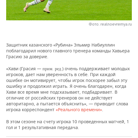
НЕФТЕХИМИЯ
РОЗНИЧНАЯ ТОРГОВЛЯ
НОВОСТИ ТЕХНОЛОГИЙ
МЕРОПРИЯТИЯ
НЕФТЬ
Фото: realnoevremya.ru
ТРАНСПОРТ
IT
НОВОСТИ МЕРОПРИЯТИЙ
СПОРТ
ОПК
УСЛУГИ
МЕДИА
ВЫЕЗДНАЯ РЕДАКЦИЯ
НОВОСТИ СПОРТА
ОБЩЕСТВО
ЭНЕРГЕТИКА
Защитник казанского «Рубина» Эльмир Набиуллин
поблагодарил нового главного тренера команды Хавьера
ТЕЛЕКОММУНИКАЦИИ
БИЗНЕС-БРАНЧИ
ФУТБОЛ
НОВОСТИ ОБЩЕСТВА
ФОТОГАЛЕРЕЯ
Грасию за доверие.
ONLINE-КОНФЕРЕНЦИИ
ХОККЕЙ
ВЛАСТЬ
СЮЖЕТЫ
«Хави (Грасия —
) очень поддерживает молодых
прим. ред.
игроков, дает нам уверенность в себе. При каждой
ошибке он мотивирует, чтобы игрок поскорее забыл эту
ОТКРЫТАЯ ЛЕКЦИЯ
БАСКЕТБОЛ
ИНФРАСТРУКТУРА
СПРАВОЧНИК
ошибку и продолжил играть. Я очень благодарен, когда
Хави все время мне подсказывает, подбадривает. В
ВОЛЕЙБОЛ
ИСТОРИЯ
СПИСОК ПЕРСОН
ПОЛНАЯ ВЕРСИЯ
отличие от российских тренеров он не действует
авторитарно, а пытается объяснить», — приводит слова
игрока корреспондент
«Реального времени»
.
КИБЕРСПОРТ
КУЛЬТУРА
СПИСОК КОМПАНИЙ
В этом сезоне на счету игрока 10 проведенных матчей, 1
ФИГУРНОЕ КАТАНИЕ
МЕДИЦИНА
гол и 1 результативная передача.