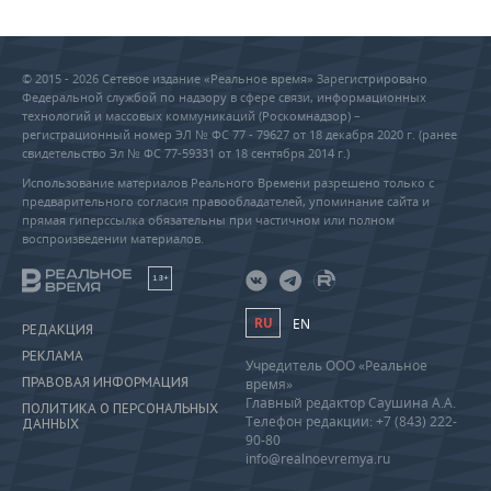
© 2015 - 2026 Сетевое издание «Реальное время» Зарегистрировано
Федеральной службой по надзору в сфере связи, информационных
технологий и массовых коммуникаций (Роскомнадзор) –
регистрационный номер ЭЛ № ФС 77 - 79627 от 18 декабря 2020 г. (ранее
свидетельство Эл № ФС 77-59331 от 18 сентября 2014 г.)
Использование материалов Реального Времени разрешено только с
предварительного согласия правообладателей, упоминание сайта и
прямая гиперссылка обязательны при частичном или полном
воспроизведении материалов.
18+
RU
EN
РЕДАКЦИЯ
РЕКЛАМА
Учредитель ООО «Реальное
ПРАВОВАЯ ИНФОРМАЦИЯ
время»
Главный редактор Саушина А.А.
ПОЛИТИКА О ПЕРСОНАЛЬНЫХ
Телефон редакции: +7 (843) 222-
ДАННЫХ
90-80
info@realnoevremya.ru