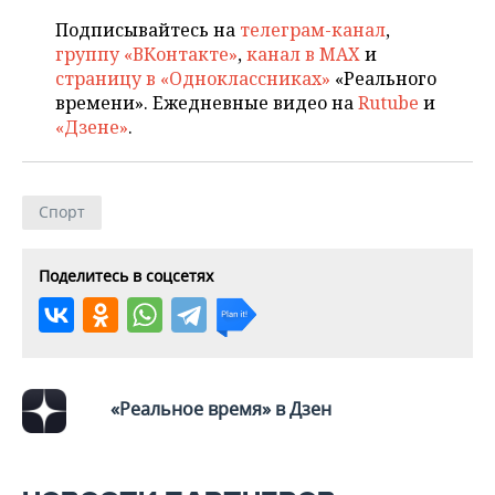
ВОДНЫЕ ВИДЫ СПОРТА
ОБРАЗОВАНИЕ
Подписывайтесь на
телеграм-канал
,
группу «ВКонтакте»
,
канал в MAX
и
ХОККЕЙ С МЯЧОМ
ПРОИСШЕСТВИЯ
страницу в «Одноклассниках»
«Реального
времени». Ежедневные видео на
Rutube
и
«Дзене»
.
Спорт
Поделитесь в соцсетях
«Реальное время» в Дзен