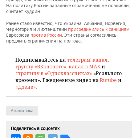
НЕФТЕХИМИЯ
На политику России западные ограничения не повлияли,
считает Кудрин.
РОЗНИЧНАЯ ТОРГОВЛЯ
НОВОСТИ ТЕХНОЛОГИЙ
МЕРОПРИЯТИЯ
НЕФТЬ
Ранее стало известно, что Украина, Албания, Норвегия,
ТРАНСПОРТ
IT
НОВОСТИ МЕРОПРИЯТИЙ
СПОРТ
Черногория и Лихтенштейн
присоединились к санкциям
ОПК
Евросоюза
против России
. Эти страны согласились
УСЛУГИ
МЕДИА
ВЫЕЗДНАЯ РЕДАКЦИЯ
НОВОСТИ СПОРТА
ОБЩЕСТВО
продлить ограничения на полгода.
ЭНЕРГЕТИКА
ТЕЛЕКОММУНИКАЦИИ
БИЗНЕС-БРАНЧИ
ФУТБОЛ
НОВОСТИ ОБЩЕСТВА
ФОТОГАЛЕРЕЯ
Подписывайтесь на
телеграм-канал
,
группу «ВКонтакте»
,
канал в MAX
и
ONLINE-КОНФЕРЕНЦИИ
ХОККЕЙ
ВЛАСТЬ
СЮЖЕТЫ
страницу в «Одноклассниках»
«Реального
времени». Ежедневные видео на
Rutube
и
ОТКРЫТАЯ ЛЕКЦИЯ
БАСКЕТБОЛ
ИНФРАСТРУКТУРА
СПРАВОЧНИК
«Дзене»
.
ВОЛЕЙБОЛ
ИСТОРИЯ
СПИСОК ПЕРСОН
ПОЛНАЯ ВЕРСИЯ
КИБЕРСПОРТ
КУЛЬТУРА
СПИСОК КОМПАНИЙ
Аналитика
ФИГУРНОЕ КАТАНИЕ
МЕДИЦИНА
Поделитесь в соцсетях