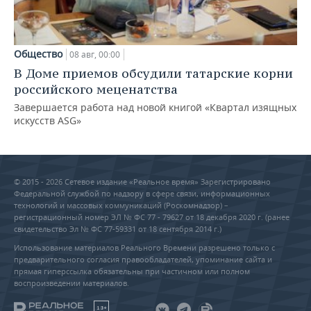
Общество
08 авг, 00:00
В Доме приемов обсудили татарские корни
российского меценатства
Завершается работа над новой книгой «Квартал изящных
искусств ASG»
© 2015 - 2026 Сетевое издание «Реальное время» Зарегистрировано
Федеральной службой по надзору в сфере связи, информационных
технологий и массовых коммуникаций (Роскомнадзор) –
регистрационный номер ЭЛ № ФС 77 - 79627 от 18 декабря 2020 г. (ранее
свидетельство Эл № ФС 77-59331 от 18 сентября 2014 г.)
Использование материалов Реального Времени разрешено только с
предварительного согласия правообладателей, упоминание сайта и
прямая гиперссылка обязательны при частичном или полном
воспроизведении материалов.
18+