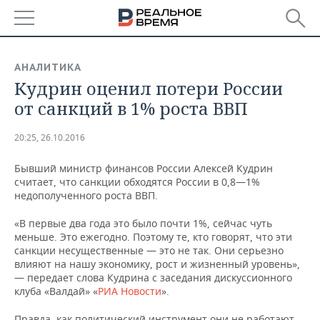
РЕГИОНЫ
АНАЛИТИКА
​Кудрин оценил потери России
БАШКОРТОСТАН
НОВОСТИ
от санкций в 1% роста ВВП
ТАТАРСТАН
АНАЛИТИКА
20:25, 26.10.2016
УДМУРТИЯ
НОВОСТИ АНАЛИТИКИ
ЭКОНОМИКА
Бывший министр финансов России Алексей Кудрин
считает, что санкции обходятся России в 0,8—1%
ДЕКЛАРАЦИИ О ДОХОДАХ
НОВОСТИ ЭКОНОМИКИ
ПРОМЫШЛЕННОСТЬ
недополученного роста ВВП.
КОРОЛИ ГОСЗАКАЗА ПФО
ФИНАНСЫ
НОВОСТИ
НЕДВИЖИМОСТЬ
«В первые два года это было почти 1%, сейчас чуть
ПРОМЫШЛЕННОСТИ
меньше. Это ежегодно. Поэтому те, кто говорят, что эти
ВУЗЫ ТАТАРСТАНА
БАНКИ
НОВОСТИ НЕДВИЖИМОСТИ
АВТО
санкции несущественные — это не так. Они серьезно
АГРОПРОМ
влияют на нашу экономику, рост и жизненный уровень»,
— передает слова Кудрина с заседания дискуссионного
КОМУ ПРИНАДЛЕЖАТ
БЮДЖЕТ
НОВОСТИ АВТО
БИЗНЕС
клуба «Валдай» «
ТОРГОВЫЕ ЦЕНТРЫ
МАШИНОСТРОЕНИЕ
РИА Новости
».
ТАТАРСТАНА
ИНВЕСТИЦИИ
НОВОСТИ БИЗНЕСА
ТЕХНОЛОГИИ
Правда, как политический инструмент они не работают.