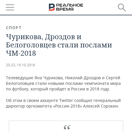
РЕГИОНЫ
СПОРТ
Чурикова, Дроздов и
БАШКОРТОСТАН
НОВОСТИ
Белоголовцев стали послами
ТАТАРСТАН
АНАЛИТИКА
ЧМ-2018
УДМУРТИЯ
НОВОСТИ АНАЛИТИКИ
ЭКОНОМИКА
20:23, 19.10.2016
ДЕКЛАРАЦИИ О ДОХОДАХ
НОВОСТИ ЭКОНОМИКИ
ПРОМЫШЛЕННОСТЬ
Телеведущие Яна Чурикова, Николай Дроздов и Сергей
Белоголовцев стали новыми послами чемпионата мира
КОРОЛИ ГОСЗАКАЗА ПФО
ФИНАНСЫ
НОВОСТИ
НЕДВИЖИМОСТЬ
по футболу, который пройдет в России в 2018 году.
ПРОМЫШЛЕННОСТИ
Об этом в своем аккаунте Twitter сообщил генеральный
ВУЗЫ ТАТАРСТАНА
БАНКИ
НОВОСТИ НЕДВИЖИМОСТИ
АВТО
директор оргкомитета «Россия-2018» Алексей Сорокин.
АГРОПРОМ
КОМУ ПРИНАДЛЕЖАТ
БЮДЖЕТ
НОВОСТИ АВТО
БИЗНЕС
ТОРГОВЫЕ ЦЕНТРЫ
МАШИНОСТРОЕНИЕ
ТАТАРСТАНА
ИНВЕСТИЦИИ
НОВОСТИ БИЗНЕСА
ТЕХНОЛОГИИ