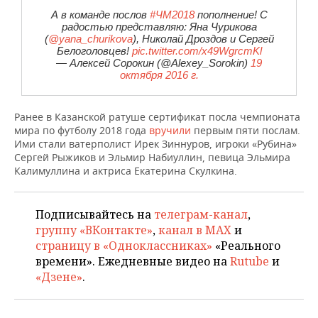
НЕФТЕХИМИЯ
А в команде послов
#ЧМ2018
пополнение! С
РОЗНИЧНАЯ ТОРГОВЛЯ
НОВОСТИ ТЕХНОЛОГИЙ
МЕРОПРИЯТИЯ
радостью представляю: Яна Чурикова
НЕФТЬ
(
@yana_churikova
), Николай Дроздов и Сергей
Белоголовцев!
pic.twitter.com/x49WgrcmKl
ТРАНСПОРТ
IT
НОВОСТИ МЕРОПРИЯТИЙ
СПОРТ
— Алексей Сорокин (@Alexey_Sorokin)
19
ОПК
октября 2016 г.
УСЛУГИ
МЕДИА
ВЫЕЗДНАЯ РЕДАКЦИЯ
НОВОСТИ СПОРТА
ОБЩЕСТВО
ЭНЕРГЕТИКА
Ранее в Казанской ратуше сертификат посла чемпионата
ТЕЛЕКОММУНИКАЦИИ
БИЗНЕС-БРАНЧИ
ФУТБОЛ
НОВОСТИ ОБЩЕСТВА
ФОТОГАЛЕРЕЯ
мира по футболу 2018 года
вручили
первым пяти послам.
Ими стали ватерполист Ирек Зиннуров, игроки «Рубина»
ONLINE-КОНФЕРЕНЦИИ
ХОККЕЙ
ВЛАСТЬ
СЮЖЕТЫ
Сергей Рыжиков и Эльмир Набиуллин, певица Эльмира
Калимуллина и актриса Екатерина Скулкина.
ОТКРЫТАЯ ЛЕКЦИЯ
БАСКЕТБОЛ
ИНФРАСТРУКТУРА
СПРАВОЧНИК
Подписывайтесь на
телеграм-канал
,
ВОЛЕЙБОЛ
ИСТОРИЯ
СПИСОК ПЕРСОН
ПОЛНАЯ ВЕРСИЯ
группу «ВКонтакте»
,
канал в MAX
и
страницу в «Одноклассниках»
«Реального
КИБЕРСПОРТ
КУЛЬТУРА
СПИСОК КОМПАНИЙ
времени». Ежедневные видео на
Rutube
и
«Дзене»
.
ФИГУРНОЕ КАТАНИЕ
МЕДИЦИНА