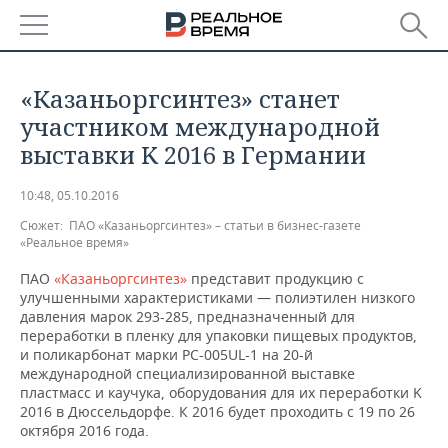
РЕГИОНЫ
«Казаньоргсинтез» станет
БАШКОРТОСТАН
НОВОСТИ
участником международной
выставки K 2016 в Германии
ТАТАРСТАН
АНАЛИТИКА
10:48, 05.10.2016
УДМУРТИЯ
НОВОСТИ АНАЛИТИКИ
ЭКОНОМИКА
Сюжет:
ПАО «Казаньоргсинтез» – статьи в бизнес-газете
«Реальное время»
ДЕКЛАРАЦИИ О ДОХОДАХ
НОВОСТИ ЭКОНОМИКИ
ПРОМЫШЛЕННОСТЬ
ПАО
«Казаньоргсинтез»
представит продукцию с
улучшенными характеристиками — полиэтилен низкого
КОРОЛИ ГОСЗАКАЗА ПФО
ФИНАНСЫ
НОВОСТИ
НЕДВИЖИМОСТЬ
ПРОМЫШЛЕННОСТИ
давления марок 293-285, предназначенный для
переработки в пленку для упаковки пищевых продуктов,
ВУЗЫ ТАТАРСТАНА
БАНКИ
НОВОСТИ НЕДВИЖИМОСТИ
АВТО
и поликарбонат марки PC-005UL-1 на 20-й
АГРОПРОМ
международной специализированной выставке
пластмасс и каучука, оборудования для их переработки K
КОМУ ПРИНАДЛЕЖАТ
БЮДЖЕТ
НОВОСТИ АВТО
БИЗНЕС
ТОРГОВЫЕ ЦЕНТРЫ
МАШИНОСТРОЕНИЕ
2016 в Дюссельдорфе. К 2016 будет проходить с 19 по 26
ТАТАРСТАНА
октября 2016 года.
ИНВЕСТИЦИИ
НОВОСТИ БИЗНЕСА
ТЕХНОЛОГИИ