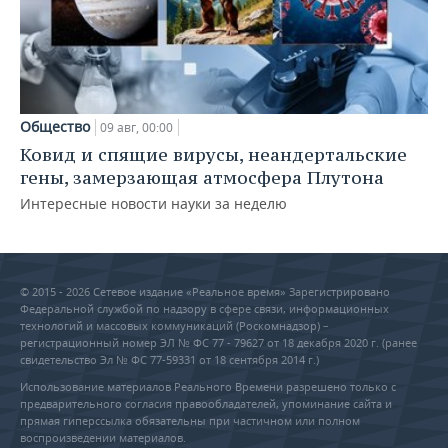
Общество
09 авг, 00:00
Ковид и спящие вирусы, неандертальские
гены, замерзающая атмосфера Плутона
Интересные новости науки за неделю
© 2015 - 2026 Сетевое издание «Реальное время» Зарегистрировано
Федеральной службой по надзору в сфере связи, информационных
технологий и массовых коммуникаций (Роскомнадзор) –
регистрационный номер ЭЛ № ФС 77 - 79627 от 18 декабря 2020 г. (ранее
свидетельство Эл № ФС 77-59331 от 18 сентября 2014 г.)
Использование материалов Реального Времени разрешено только с
предварительного согласия правообладателей, упоминание сайта и
прямая гиперссылка обязательны при частичном или полном
воспроизведении материалов.