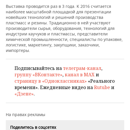
НЕФТЕХИМИЯ
Выставка проводится раз в 3 года. K 2016 считается
РОЗНИЧНАЯ ТОРГОВЛЯ
НОВОСТИ ТЕХНОЛОГИЙ
МЕРОПРИЯТИЯ
наиболее масштабной площадкой для презентации
НЕФТЬ
новейших технологий и решений производства
пластмасс и резины. Традиционно в ней участвуют
ТРАНСПОРТ
IT
НОВОСТИ МЕРОПРИЯТИЙ
СПОРТ
производители сырья, оборудования, технологий для
ОПК
индустрии каучуков и пластмассы, представители
УСЛУГИ
МЕДИА
ВЫЕЗДНАЯ РЕДАКЦИЯ
НОВОСТИ СПОРТА
ОБЩЕСТВО
химической промышленности, специалисты по упаковке,
ЭНЕРГЕТИКА
логистике, маркетингу, закупщики, заказчики,
импортеры.
ТЕЛЕКОММУНИКАЦИИ
БИЗНЕС-БРАНЧИ
ФУТБОЛ
НОВОСТИ ОБЩЕСТВА
ФОТОГАЛЕРЕЯ
ONLINE-КОНФЕРЕНЦИИ
ХОККЕЙ
ВЛАСТЬ
СЮЖЕТЫ
Подписывайтесь на
телеграм-канал
,
группу «ВКонтакте»
,
канал в MAX
и
ОТКРЫТАЯ ЛЕКЦИЯ
БАСКЕТБОЛ
ИНФРАСТРУКТУРА
СПРАВОЧНИК
страницу в «Одноклассниках»
«Реального
времени». Ежедневные видео на
Rutube
и
ВОЛЕЙБОЛ
ИСТОРИЯ
СПИСОК ПЕРСОН
ПОЛНАЯ ВЕРСИЯ
«Дзене»
.
КИБЕРСПОРТ
КУЛЬТУРА
СПИСОК КОМПАНИЙ
На правах рекламы
ФИГУРНОЕ КАТАНИЕ
МЕДИЦИНА
Поделитесь в соцсетях